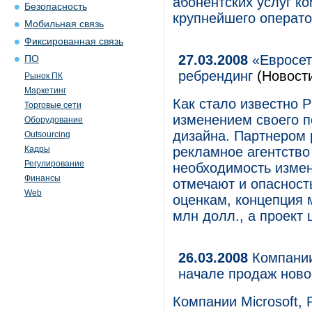
абонентских услуг 
Безопасность
крупнейшего операто
Мобильная связь
Фиксированная связь
27.03.2008
«Евросет
ПО
ребрендинг
(Новост
Рынок ПК
Маркетинг
Как стало известно Р
Торговые сети
изменением своего п
Оборудование
дизайна. Партнером 
Outsourcing
Кадры
рекламное агентство
Регулирование
необходимость измен
Финансы
отмечают и опасност
Web
оценкам, концепция м
млн долл., а проект
26.03.2008
Компании 
начале продаж ново
Компании Microsoft, 