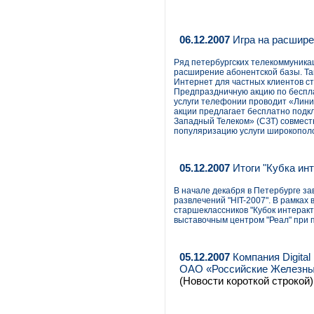
06.12.2007
Игра на расшире
Ряд петербургских телекоммуника
расширение абонентской базы. Так
Интернет для частных клиентов с
Предпраздничную акцию по беспл
услуги телефонии проводит «Лини
акции предлагает бесплатно подкл
Западный Телеком» (СЗТ) совмест
популяризацию услуги широкополо
05.12.2007
Итоги "Кубка ин
В начале декабря в Петербурге з
развлечений "HIT-2007". В рамках
старшеклассников "Кубок интерак
выставочным центром "Реал" при 
05.12.2007
Компания Digital
ОАО «Российские Железны
(Новости короткой строкой)