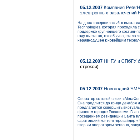
05.12.2007
Компания PeterH
электронных развлечений 
На днях завершилась 6-я выставка
Technologies, которая проходила 
поддержке крупнейшего хостинг-пр
году выставка, как обычно, стала
неравнодушен к новейшим технол
05.12.2007
ННГУ и СПбГУ бу
строкой)
05.12.2007
Новогодний SMS
Оператор сотовой связи «МегаФон
Она продлится до конца декабря и
предлагается совершить виртуаль
финском городке Рованиеми. Глав
посещением резиденции Санта Кл
саратовский контент-провайдер «
вторым оператором региона, запу