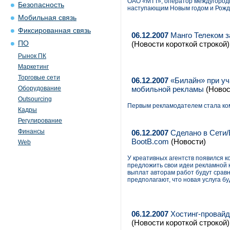
ОАО «МТТ», оператор междугородн
Безопасность
наступающим Новым годом и Рожде
Мобильная связь
Фиксированная связь
06.12.2007
Манго Телеком з
ПО
(Новости короткой строкой)
Рынок ПК
Маркетинг
Торговые сети
06.12.2007
«Билайн» при уча
Оборудование
мобильной рекламы
(Новос
Outsourcing
Первым рекламодателем стала ком
Кадры
Регулирование
Финансы
06.12.2007
Сделано в Сети/
BootB.com
(Новости)
Web
У креативных агентств появился 
предложить свои идеи рекламной 
выплат авторам работ будут срав
предполагают, что новая услуга б
06.12.2007
Хостинг-провайд
(Новости короткой строкой)