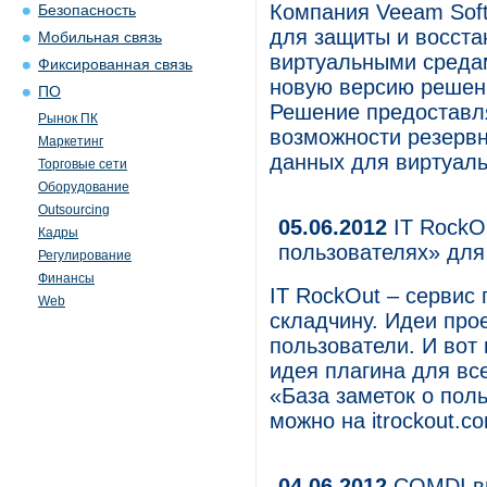
Компания Veeam Sof
Безопасность
для защиты и восста
Мобильная связь
виртуальными средам
Фиксированная связь
новую версию решени
ПО
Решение предоставл
Рынок ПК
возможности резервн
Маркетинг
данных для виртуаль
Торговые сети
Оборудование
Outsourcing
05.06.2012
IT RockOu
Кадры
пользователях» для 
Регулирование
Финансы
IT RockOut – сервис
Web
складчину. Идеи про
пользователи. И вот
идея плагина для вс
«База заметок о пол
можно на itrockout.c
04.06.2012
COMDI вы