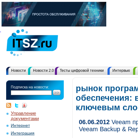
Новости
Новости 2.0
Тесты цифровой техники
Интервью
рынок програ
Подписка на новости:
обеспечения: 
ключевым сл
Управление
документами
06.06.2012
Veeam пр
Интернет
Veeam Backup & Repl
Интеграция