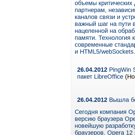
объемы критических 
партнерам, независи
каналов связи и уст
важный шаг на пути 
нацеленной на обраб
памяти. Технология 
современные станда
и HTML5/webSockets
26.04.2012
PingWin 
пакет LibreOffice
(Но
26.04.2012
Вышла бе
Сегодня компания Op
версию браузера Op
новейшую разработку
браузеров. Opera 12