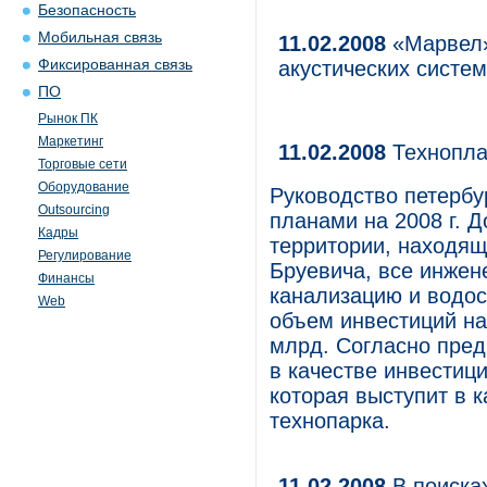
Безопасность
Мобильная связь
11.02.2008
«Марвел»
Фиксированная связь
акустических систе
ПО
Рынок ПК
Маркетинг
11.02.2008
Технопл
Торговые сети
Оборудование
Руководство петербу
Outsourcing
планами на 2008 г. Д
Кадры
территории, находящ
Регулирование
Бруевича, все инжен
Финансы
канализацию и водо
Web
объем инвестиций на
млрд. Согласно пре
в качестве инвестици
которая выступит в 
технопарка.
11.02.2008
В поиска