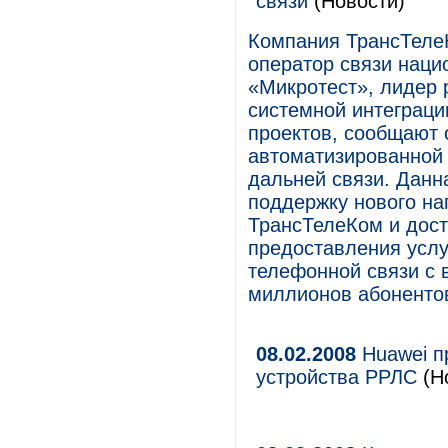
связи
(Новости)
Компания ТрансТеле
оператор связи наци
«Микротест», лидер 
системной интеграци
проектов, сообщают 
автоматизированной 
дальней связи. Данн
поддержку нового н
ТрансТелеКом и дос
предоставления усл
телефонной связи с 
миллионов абонентов
08.02.2008
Huawei п
устройства РРЛС
(Но