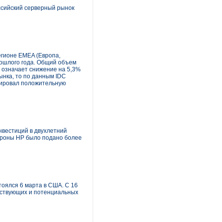
оссийский серверный рынок
егионе EMEA (Европа,
рошлого года. Общий объем
о означает снижение на 5,3%
ынка, то по данным IDC
трировал положительную
нвестиций в двухлетний
стороны HP было подано более
оялся 6 марта в США. С 16
ействующих и потенциальных