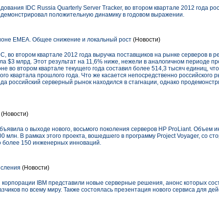
ования IDC Russia Quarterly Server Tracker, во втором квартале 2012 года р
родемонстрировал положительную динамику в годовом выражении.
ионе EMEA. Общее снижение и локальный рост
(Новости)
, во втором квартале 2012 года выручка поставщиков на рынке серверов в р
ла $3 млрд. Этот результат на 11,6% ниже, нежели в аналогичном периоде п
не во втором квартале текущего года составил более 514,3 тысяч единиц, чт
ого квартала прошлого года. Что же касается непосредственно российского р
года российский серверный рынок находился в стагнации, однако продемонс
(Новости)
бъявила о выходе нового, восьмого поколения серверов HP ProLiant. Объем и
00 млн. В рамках этого проекта, вошедшего в программу Project Voyager, со 
о более 150 инженерных инноваций.
исления
(Новости)
и корпорации IBM представили новые серверные решения, анонс которых сост
азчиков по всему миру. Также состоялась презентация нового сервиса для д