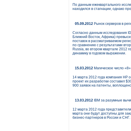
По данным ежеквартального исслед
находился в стагнации, однако п
05.09.2012
Рынок серверов в рег
Согласно данным исследования IDC
Ближний Восток, Африка) превыси
поставок в рассматриваемом регио
по сравнению с результатами втор
Russia, во втором квартале 2012 
динамику в годовом выражении.
15.03.2012
Магическое число «8»
14 марта 2012 года компания HP о
проект их разработки составил $3
900 заявок на патенты, воплощен
13.03.2012
IBM за разумные выч
12 марта 2012 года представител
марта они будут доступны для зак
бизнес-партнеров в России и СНГ.