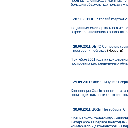
предназначенных для частных поль
большим объемам, как нельзя луч
28.11.2011
IDC: третий квартал 2
По данным ежеквартального исслед
вырос по отношению к аналогично
29.09.2011
DEPO Computers совме
построения облаков
(Новости)
4 октября 2011 года на конферен
построения распределенных обла
29.09.2011
Oracle выпускает сер
Корпорация Oracle анонсировала 
производительности за всю истор
30.08.2011
ЦОДы Петербурга. Спр
Специалисты телекоммуникационно
Петербурге за первое полугодие 2
коммерческих дата-центров. За пе