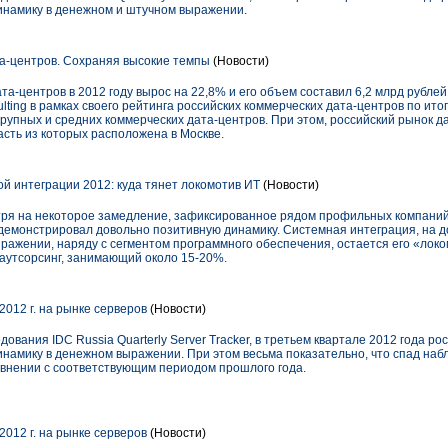
инамику в денежном и штучном выражении.
а-центров. Сохраняя высокие темпы
(Новости)
та-центров в 2012 году вырос на 22,8% и его объем составил 6,2 млрд рубле
lting в рамках своего рейтинга российских коммерческих дата-центров по итог
крупных и средних коммерческих дата-центров. При этом, российский рынок 
сть из которых расположена в Москве.
й интеграции 2012: куда тянет локомотив ИТ
(Новости)
отря на некоторое замедление, зафиксированное рядом профильных компаний
м демонстрировал довольно позитивную динамику. Системная интеграция, на 
ражении, наряду с сегментом программного обеспечения, остается его «локо
аутсорсинг, занимающий около 15-20%.
2012 г. на рынке серверов
(Новости)
ования IDC Russia Quarterly Server Tracker, в третьем квартале 2012 года р
намику в денежном выражении. При этом весьма показательно, что спад наб
авнении с соответствующим периодом прошлого года.
2012 г. на рынке серверов
(Новости)