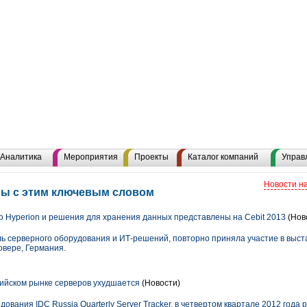
Аналитика
Мероприятия
Проекты
Каталог компаний
Управ
Новости н
лы с этим ключевым словом
 Hyperion и решения для хранения данных представлены на Cebit 2013
(Нов
ль серверного оборудования и ИТ-решений, повторно приняла участие в выста
овере, Германия.
сийском рынке серверов ухудшается
(Новости)
ования IDC Russia Quarterly Server Tracker, в четвертом квартале 2012 года