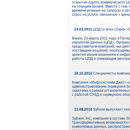
открытие одного коммерческого ЦО
на текущем уровне. Вместе с тем
времени реакции на запросы и ор
спрос на услуги, связанные с аре
24.03.2011
ЦОД со всех сторон. 
Вчера, 23 марта 2011 года, в Пет
обработки данных (ЦОД ). Органи
представители компаний, чья деят
поставщики решений, необходимых
архитектурным решениям и инфра
работы ЦОД и снижающие эксплуа
20.10.2010
Специалисты компани
Компания «Инфосистемы Джет» со
администрированию серверов и б
заказчика в рамках установленных
с работой СУБД и серверного обо
13.08.2010
Sybase выпускает тех
Sybase, Inc., компания в составе
трансформативные возможности по
изменяемых данных, распростране