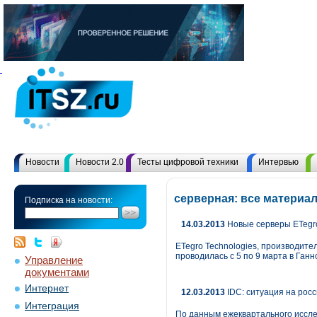
Новости
Новости 2.0
Тесты цифровой техники
Интервью
серверная: все материа
Подписка на новости:
14.03.2013
Новые серверы ETegro
ETegro Technologies, производите
проводилась с 5 по 9 марта в Ганн
Управление
документами
Интернет
12.03.2013
IDC: ситуация на рос
Интеграция
По данным ежеквартального исслед