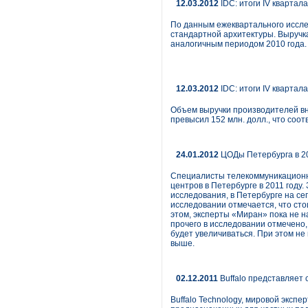
12.03.2012
IDC: итоги IV квартал
По данным ежеквартального исслед
стандартной архитектуры. Выручка
аналогичным периодом 2010 года.
12.03.2012
IDC: итоги IV квартал
Объем выручки производителей вне
превысил 152 млн. долл., что соо
24.01.2012
ЦОДы Петербурга в 20
Специалисты телекоммуникационн
центров в Петербурге в 2011 году
исследования, в Петербурге на с
исследовании отмечается, что сто
этом, эксперты «Миран» пока не н
прочего в исследовании отмечено,
будет увеличиваться. При этом н
выше.
02.12.2011
Buffalo представляет 
Buffalo Technology, мировой эксп