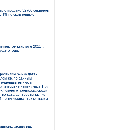
 было продано 52700 серверов
26,4% по сравнению с
твертом квартале 2011 г.,
ющего года.
развитию рынка дата-
елом же, по данным
тенденций рынка, в
актически не изменилась. При
. Говоря о прогнозах, среди
ство дата-центров на рынке
5 тысяч квадратных метров и
 линейку хранилищ,