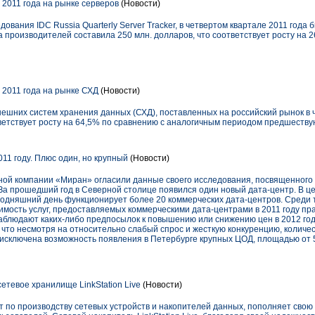
а 2011 года на рынке серверов
(Новости)
ования IDC Russia Quarterly Server Tracker, в четвертом квартале 2011 года
 производителей составила 250 млн. долларов, что соответствует росту на 
а 2011 года на рынке СХД
(Новости)
шних систем хранения данных (СХД), поставленных на российский рынок в че
тветствует росту на 64,5% по сравнению с аналогичным периодом предшеству
11 году. Плюс один, но крупный
(Новости)
ой компании «Миран» огласили данные своего исследования, посвященного 
. За прошедший год в Северной столице появился один новый дата-центр. В ц
егодняшний день функционирует более 20 коммерческих дата-центров. Среди 
имость услуг, предоставляемых коммерческими дата-центрами в 2011 году пр
аблюдают каких-либо предпосылок к повышению или снижению цен в 2012 году
 что несмотря на относительно слабый спрос и жесткую конкуренцию, количе
е исключена возможность появления в Петербурге крупных ЦОД, площадью от 
сетевое хранилище LinkStation Live
(Новости)
ерт по производству сетевых устройств и накопителей данных, пополняет свою