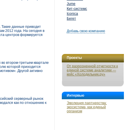
Jume
Кит-системс
Iconica
Бегет
й. Такие данные приводит
ам 2012 года. На сегодня в
Добавь свою компанию
дата-центров формируется
Проекты
 во втором-третьем квартале
От разрозненной отчетности к
долю которой приходится
единой системе аналитики —
мотивом». Другой активно
кейс «Холодильник.ру»
Интервью
оссийский серверный рынок
людался как по отношению к
Эволюция партнерства:
экосистема, как единый
организм