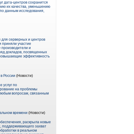
уг дата-центров сохранится
нию их качества, уменьшению
 по данным исследования,
я для серверных и центров
и приняли участие
е производители и
ряд докладов, посвященных
, повышающие эффективность
в России
(Новости)
 услуг по
ирование на проблемы
о любым вопросам, связанным
еальном времени
(Новости)
 обеспечения, раскрыла новые
х, поддерживающего захват
обработки в реальном