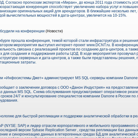
Д. Согласно прогнозам экспертов «Миран», до конца 2011 года стоимость усл
, возрастающая конкуренция способствует увеличению набора услуг и повыше
ганизации оригинальных акций для арендаторов. В ближайшие несколько лет,
ндой вычислительных мощностей в дата-центрах, увеличится на 10-15%.
Обсудили на конференции
(Новости)
ербурге прошла конференция, темой которой стали инфраструктура и решени
затором мероприятия выступил интернет-проект www.DCNT.ru. В конференци
ельность связана с реализацией проектов по созданию дата-центров, а такж
 для создания и поддержания работы ЦОД. В ходе мероприятия прозвучал 
структуре серверных и дата-центров, а также были представлены решения
тационные затраты.
и «Инфосистемы Джет» администрируют MS SQL-серверы компании Danone 
общает о заключении договора с ООО «Данон Индустрия» на предоставление
аз данных MS SQL. Схема обслуживания предусматривает оперативное реаг
 сроков 24/7 и консультирование специалистов компании Danone в России п
рудования.
нологию для быстрой репликации и поддержки аналитической обработки в р
 SAP (NYSE: SAP) и лидер отрасли корпоративного и мобильного программного
следней версии Sybase Replication Server , средства репликации баз данны
ние и синхронизацию данных в гетерогенных средах БД для аналитической 