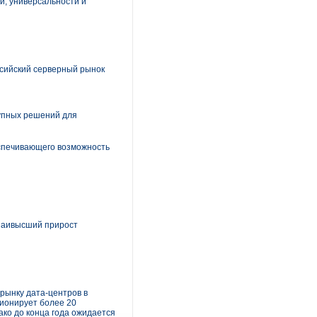
и, универсальности и
оссийский серверный рынок
тупных решений для
еспечивающего возможность
 наивысший прирост
рынку дата-центров в
ционирует более 20
ако до конца года ожидается