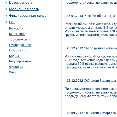
Безопасность
продемонстрировал негативную д
Мобильная связь
Фиксированная связь
15.01.2013
Российский рынок дат
ПО
Российский рынок коммерческих да
аналитическое агентство iKS-consu
Рынок ПК
России насчитывается более 170 
Маркетинг
крупными площадками, большая ча
Торговые сети
Оборудование
28.12.2012
Обзор рынка системно
Outsourcing
Кадры
Российский рынок ИТ-услуг, несм
2012 года, в течение года в цело
Регулирование
порядка 30% рынка в денежном вы
Финансы
растущий ключевой сегмент — ИТ-
Web
17.12.2012
IDC: итоги 3 квартала 
По данным ежеквартального исслед
продемонстрировал негативную ди
предыдущему кварталу, так и в ср
05.09.2012
IDC: итоги 2 квартала 