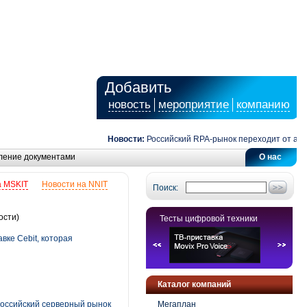
Добавить
новость
мероприятие
компанию
Новости:
Российский RPA-рынок переходит от автомат
ление документами
О нас
а MSKIT
Новости на NNIT
Поиск:
ости)
Тесты цифровой техники
вке Cebit, которая
Каталог компаний
 российский серверный рынок
Мегаплан