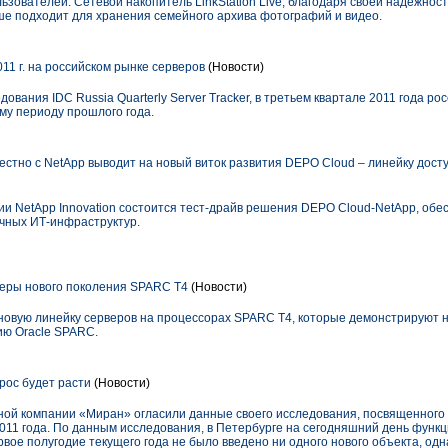
зователей. Сетевой накопитель LinkStation Live, благодаря своей надежност
ше подходит для хранения семейного архива фотографий и видео.
011 г. на российском рынке серверов
(Новости)
ования IDC Russia Quarterly Server Tracker, в третьем квартале 2011 года р
му периоду прошлого года.
стно с NetApp выводит на новый виток развития DEPO Cloud – линейку дос
ции NetApp Innovation состоится тест-драйв решения DEPO Cloud-NetApp, об
чных ИТ-инфраструктур.
веры нового поколения SPARC T4
(Новости)
новую линейку серверов на процессорах SPARC T4, которые демонстрируют
ию Oracle SPARC.
ос будет расти
(Новости)
й компании «Миран» огласили данные своего исследования, посвященного 
011 года. По данным исследования, в Петербурге на сегодняшний день функ
рвое полугодие текущего года не было введено ни одного нового объекта, одн