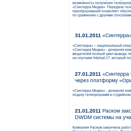
возможность получения телепрогр
«Синтерра Медиа». Передача теле
преобразований позволяет обеспе
по сравнению с другими способами
31.01.2011
«Синтерра» 
«Синтерра» – национальный опера
«Синтерра Медиа» - дочерняя ком
вещателей полный цикл вывода те
на спутнике Intelsat-17, который 
27.01.2011
«Синтерра 
через платформу «Ор
«Синтерра Медиа» - дочерняя ком
подачу телепрограмм в студийном
21.01.2011
Раском зако
DWDM системы на учас
Компания Раском закончила работ