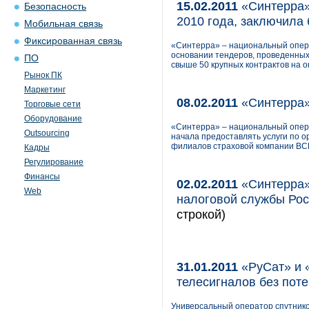
15.02.2011
«Синтерра»
Безопасность
2010 года, заключила 
Мобильная связь
Фиксированная связь
«Синтерра» – национальный опера
основании тендеров, проведенных 
ПО
свыше 50 крупных контрактов на о
Рынок ПК
Маркетинг
08.02.2011
«Синтерра»
Торговые сети
Оборудование
«Синтерра» – национальный опера
Outsourcing
начала предоставлять услуги по 
филиалов страховой компании ВСК
Кадры
Регулирование
Финансы
02.02.2011
«Синтерра»
Web
налоговой службы Ро
строкой)
31.01.2011
«РуСат» и «
телесигналов без пот
Универсальный оператор спутник