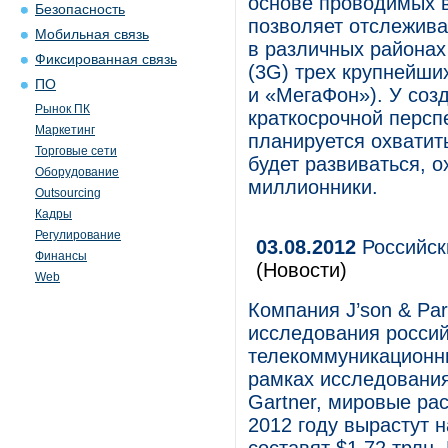
основе проводимых в
Безопасность
позволяет отслежива
Мобильная связь
в различных районах
Фиксированная связь
(3G) трех крупнейши
ПО
и «МегаФон»). У соз
Рынок ПК
краткосрочной персп
Маркетинг
планируется охватит
Торговые сети
будет развиваться, о
Оборудование
миллионники.
Outsourcing
Кадры
Регулирование
03.08.2012
Российск
Финансы
(Новости)
Web
Компания J’son & Par
исследования россий
телекоммуникационны
рамках исследования
Gartner, мировые ра
2012 году вырастут 