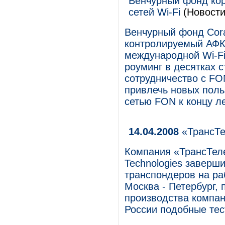
Венчурный фонд кор
сетей Wi-Fi
(Новости
Венчурный фонд Cora
контролируемый АФК
международной Wi-Fi
роуминг в десятках с
сотрудничество с FO
привлечь новых поль
сетью FON к концу ле
14.04.2008
«ТрансТе
Компания «ТрансТеле
Technologies заверш
транспондеров на ра
Москва - Петербург,
производства компан
России подобные тес