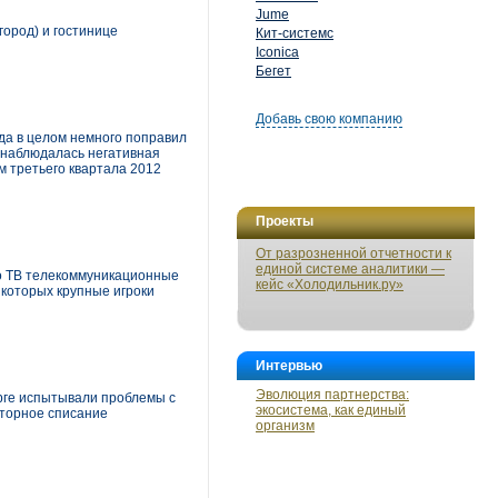
Jume
город) и гостинице
Кит-системс
Iconica
Бегет
Добавь свою компанию
да в целом немного поправил
е наблюдалась негативная
м третьего квартала 2012
Проекты
От разрозненной отчетности к
единой системе аналитики —
о ТВ телекоммуникационные
кейс «Холодильник.ру»
 которых крупные игроки
Интервью
Эволюция партнерства:
рге испытывали проблемы с
экосистема, как единый
вторное списание
организм