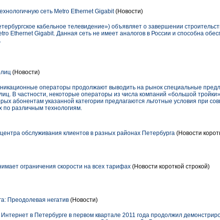
хнологичную сеть Metro Ethernet Gigabit
(Новости)
тербургское кабельное телевидение») объявляет о завершении строительст
o Ethernet Gigabit. Данная сеть не имеет аналогов в России и способна обес
.
рлиц
(Новости)
уникационные операторы продолжают выводить на рынок специальные пред
лиц. В частности, некоторые операторы из числа компаний «большой тройки»
торых абонентам указанной категории предлагаются льготные условия при с
х по различным технологиям.
 центра обслуживания клиентов в разных районах Петербурга
(Новости корот
нимает ограничения скорости на всех тарифах
(Новости короткой строкой)
а: Преодолевая негатив
(Новости)
Интернет в Петербурге в первом квартале 2011 года продолжил демонстриров