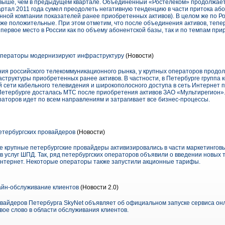
 выше, чем в предыдущем квартале. Объединенный «Ростелеком» продолжает
ртал 2011 года сумел преодолеть негативную тенденцию в части притока абон
нной компании показателей ранее приобретенных активов). В целом же по Ро
акже положительные. При этом отметим, что после объединения активов, теп
ервое место в России как по объему абонентской базы, так и по темпам при
Операторы модернизируют инфраструктуру
(Новости)
ия российского телекоммуникационного рынка, у крупных операторов продо
структуры приобретенных ранее активов. В частности, в Петербурге группа
 сети кабельного телевидения и широкополосного доступа в сеть Интернет п
Петербурге досталась МТС после приобретения активов ЗАО «Мультирегион».
раторов идет по всем направлениям и затрагивает все бизнес-процессы.
петербургских провайдеров
(Новости)
ые крупные петербургские провайдеры активизировались в части маркетингов
 услуг ШПД. Так, ряд петербургских операторов объявили о введении новых 
Интернет. Некоторые операторы также запустили акционные тарифы.
айн-обслуживание клиентов
(Новости 2.0)
вайдеров Петербурга SkyNet объявляет об официальном запуске сервиса он
овое слово в области обслуживания клиентов.