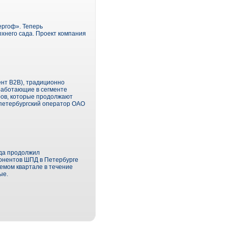
ергоф». Теперь
рхнего сада. Проект компания
нт B2B), традиционно
 работающие в сегменте
ров, которые продолжают
 петербургский оператор ОАО
ода продолжил
бонентов ШПД в Петербурге
аемом квартале в течение
ые.