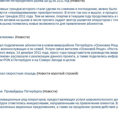
развития петербургского рынка ШПД за 2011 год
(Новости)
овных трендов которого стали сделки по слиянию и поглощению, можно было о
утся «перевариванием» приобретенного. В итоге так оно и вышло, и процесс
ых трендов 2011 года. Тем не менее, покупки в текущем году продолжились и 
я активов на рынке в числе прочего задает вектор развития операторов с то
ков рынка появились новые возможности для привлечения абонентов.
елекома»
(Новости)
ал подключение абонентов в новом микрорайоне Петербурга «Осиновая Рощ
 военнослужащих и их семей. Услуги связи жителям «Осиновой Рощи» «Росте
ого вчера, 14 декабря 2011 года, пресс-тура представители руководства ма
еком» рассказали о реализации данного проекта, а также поделились инфо
ии PON в Петербурге и на Северо-Западе в целом.
зал скоростную лошадь
(Новости короткой строкой)
ре. Провайдеры Петербурга
(Новости)
никационные ряд операторов, предоставляющих услуги широкополосного дос
бурге отметились инициативами, направленными на привлечение клиентов. 
различных акционных предложениях, а также на продлении сроков действия