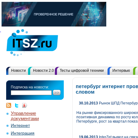
Новости
Новости 2.0
Тесты цифровой техники
Интервью
петербург интернет про
Подписка на новости:
словом
30.10.2013
Рынок ШПД Петербург
Управление
На рынке фиксированного широкопо
позитивная динамика по росту кол
документами
Петербурге, рост за квартал пока
Интернет
Интеграция
19.06.2013
InterZet вывел на свя