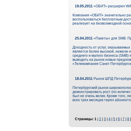
19.05.2011
«ОБИТ» расширил WiFi
Компания «ОБИТ» значительно рас
воспользоваться бесплатным досту
реализует на безвозмездной основе
25.04.2011
«Пакеты» для SMB. П
Доходность от услуг, оказываемы
является более высокой, нежели н
среднего и малого бизнеса (SMB)
выводить на рынок новые предлож
«Телекомпания Санкт-Петербургск
18.04.2011
Рынок ШПД Петербург
Петербургский рынок широкополосн
демонстрировать рост (по количес
был не очень велик. Кроме того, 
всех трех месяцев терял абоненто
Страницы:
1
|
2
|
3
|
4
|
5
|
6
|
7
|
8