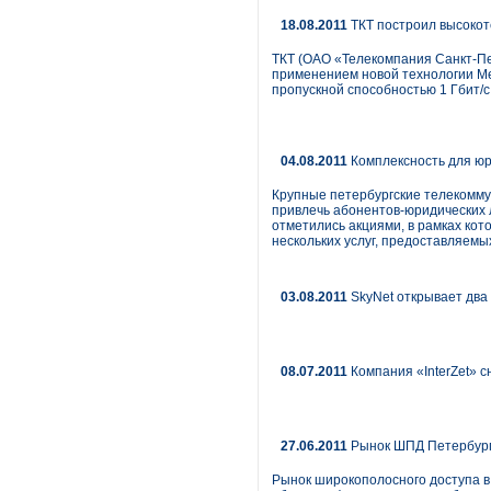
18.08.2011
ТКТ построил высокоте
ТКТ (ОАО «Телекомпания Санкт-Пе
применением новой технологии Metr
пропускной способностью 1 Гбит/с
04.08.2011
Комплексность для ю
Крупные петербургские телекомм
привлечь абонентов-юридических 
отметились акциями, в рамках ко
нескольких услуг, предоставляемы
03.08.2011
SkyNet открывает два
08.07.2011
Компания «InterZet» с
27.06.2011
Рынок ШПД Петербург
Рынок широкополосного доступа в 