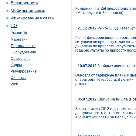
Безопасность
Компания InterZet предоставила в
Мобильная связь
«Металлург» (г. Череповец).
Фиксированная связь
ПО
21.12.2012
Рынок ШПД Петербург
Рынок ПК
Рынок фиксированного широкополос
Маркетинг
ситуацию по приросту количества 
Торговые сети
динамика по приросту. Результаты
года результаты по приросту пол
Оборудование
Outsourcing
Кадры
10.07.2012
Знойные инициативы 
Регулирование
Обновляют тарифные планы и выв
Финансы
операторы Петербурга. В летний 
рынка.
Web
05.07.2012
Ошибочка вышла
(Нов
Вчера, 4 июля 2012 года, некото
доступом в сеть Интернет. Как вы
абонентской платы за месяц с лич