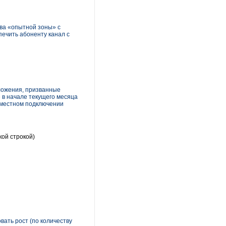
ва «опытной зоны» с
печить абоненту канал с
ложения, призванные
 в начале текущего месяца
овместном подключении
кой строкой)
ать рост (по количеству