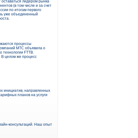
 оставаться лидером рынка
ентов (в том числе и за счет
ссии по итогам первого
ерь уже объединенный
роста.
лжаются процессы
 компаний МТС объявила о
о технологии FTTB.
 В целом же процесс
ых инициатив, направленных
тарифных планов на услуги
лайн-консультаций. Наш опыт