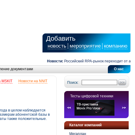
Добавить
новость
мероприятие
компанию
Новости:
Российский RPA-рынок переходит от автомат
ление документами
О нас
а MSKIT
Новости на NNIT
Поиск:
Тесты цифровой техники
 года в целом наблюдается
размерам абонентской базы в
ьтаты также положительные.
Каталог компаний
Мегаплан