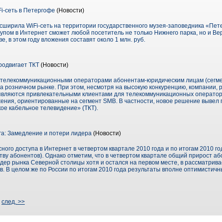
-сеть в Петергофе
(Новости)
ширила WiFi-сеть на территории государственного музея-заповедника «Пет
пом в Интернет сможет любой посетитель не только Нижнего парка, но и Ве
, в этом году вложения составят около 1 млн. руб.
родвигает ТКТ
(Новости)
х телекоммуникационными операторами абонентам-юридическим лицам (сегме
а розничном рынке. При этом, несмотря на высокую конкуренцию, компании,
 являются привлекательными клиентами для телекоммуникационных операто
ения, ориентированные на сегмент SMB. В частности, новое решение вывел
ое кабельное телевидение» (ТКТ).
а: Замедление и потери лидера
(Новости)
ого доступа в Интернет в четвертом квартале 2010 года и по итогам 2010 г
тву абонентов). Однако отметим, что в четвертом квартале общий прирост а
лидер рынка Северной столицы хотя и остался на первом месте, в рассматрив
в. В целом же по России по итогам 2010 года результаты вполне оптимистичн
|
след. >>