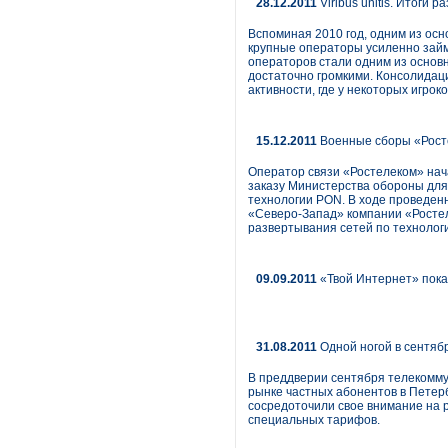
28.12.2011
Viribus unitis. Итоги 
Вспоминая 2010 год, одним из осн
крупные операторы усиленно займ
операторов стали одним из основн
достаточно громкими. Консолидаци
активности, где у некоторых игро
15.12.2011
Военные сборы «Рост
Оператор связи «Ростелеком» нач
заказу Министерства обороны для
технологии PON. В ходе проведенн
«Северо-Запад» компании «Ростел
развертывания сетей по технолог
09.09.2011
«Твой Интернет» пока
31.08.2011
Одной ногой в сентяб
В преддверии сентября телекомму
рынке частных абонентов в Петер
сосредоточили свое внимание на 
специальных тарифов.