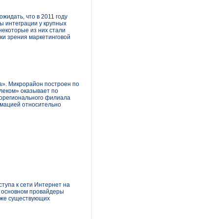
жидать, что в 2011 году
ы интеграции у крупных
некоторые из них стали
чки зрения маркетинговой
а». Микрорайон построен по
леком» оказывает по
крорегионального филиала
рмацией относительно
тупа к сети Интернет на
В основном провайдеры
 уже существующих