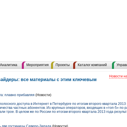
Аналитика
Мероприятия
Проекты
Каталог компаний
Управ
Новости н
вайдеры: все материалы с этим ключевым
а: плавно прибавляя
(Новости)
лосного доступа в Интернет в Петербурге по итогам второго квартала 2013
ичества частных абонентов. Из крупных операторов, входящих в «топ-5» по 
зали трое. В целом же по России по итогам второго квартала 2013 года резул
зь две гостиницы Северо-Запада
(Новости)