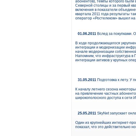
абонентов), темпы которого были
Северной столицы и за первый ква
включения в показатели объедине
квартала 2011 года результаты т
оператор «Ростелеком» вышел на п
01.06.2011
Вслед за покупками. 
В ходе продолжающегося укрупнен
интеграции и модернизации инфра
начале модернизации собственной
Напомним, что инфраструктура в 
интеграции активов у крупных опе
31.05.2011
Подготовка к лету. У 
К началу летнего сезона некотор
на привлечение частных абонентов
широкополосного доступа к сети 
25.05.2011
SkyNet запускает онл
Один из крупнейших интернет-про
показал, что это действительно н