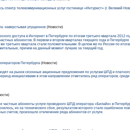
есь спектр телекоммуникационных услуг гостинице «Интурист» (г. Великий Нов
а: наверстывая упущенное
(Новости)
ного доступа в Интернет в Петербурге по итогам третьего квартала 2012 го
частных абонентов. В первом и втором кварталах текущего года в Петербург
 же третьего квартала стали положительными. В целом же по России по итога
ожительные, причем на данный момент лучшие за текущий год.
операторов Петербурга
(Новости)
одят на рынок сезонные акционные предложения по услугам ШПД и платног
период инициативами в этом направлении отметились ряд операторов, среди
ости)
рые частные абоненты услуги проводного ШПД оператора «Билайн» в Петербу
яснилось, из-за технического сбоя, результатом которого стало ошибочное по
ных счетов, произошло отключение ряда абонентов от услуги.