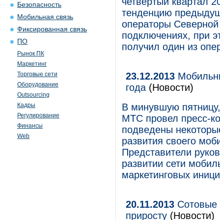
четвертый квартал 2
Безопасность
тенденцию предыдуще
Мобильная связь
операторы Северной
Фиксированная связь
подключениях, при э
ПО
получил один из опе
Рынок ПК
Маркетинг
Торговые сети
23.12.2013
Мобильны
Оборудование
года
(Новости)
Outsourcing
Кадры
В минувшую пятницу,
Регулирование
МТС провел пресс-к
Финансы
подведены некоторые
Web
развития своего моб
Представители руков
развитии сети мобиль
маркетинговых иници
20.11.2013
Сотовые 
приросту
(Новости)