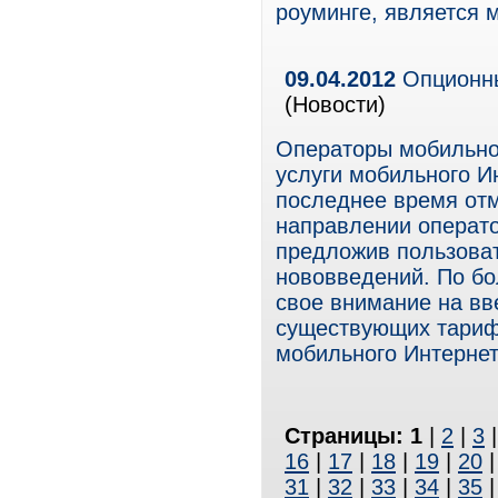
роуминге, является 
09.04.2012
Опционны
(Новости)
Операторы мобильно
услуги мобильного И
последнее время отм
направлении операто
предложив пользова
нововведений. По бо
свое внимание на вв
существующих тарифн
мобильного Интернет
Страницы:
1
|
2
|
3
16
|
17
|
18
|
19
|
20
31
|
32
|
33
|
34
|
35