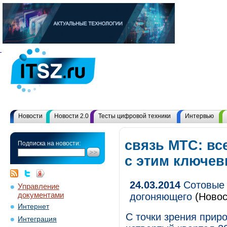
Новости
Новости 2.0
Тесты цифровой техники
Интервью
связь МТС: вс
Подписка на новости:
с этим ключе
24.03.2014
Сотовые 
Управление
документами
догоняющего
(Новос
Интернет
С точки зрения прир
Интеграция