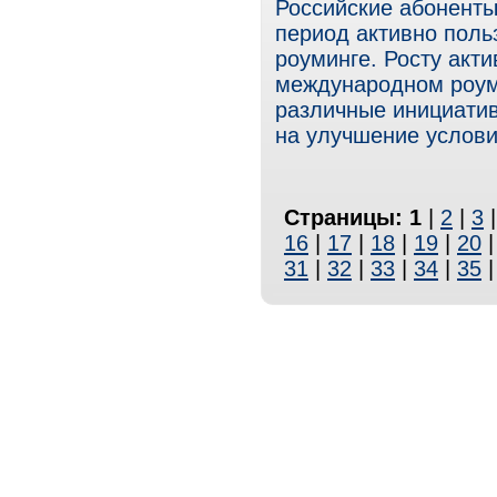
Российские абоненты
период активно поль
роуминге. Росту акт
международном роум
различные инициатив
на улучшение услови
Страницы:
1
|
2
|
3
16
|
17
|
18
|
19
|
20
31
|
32
|
33
|
34
|
35