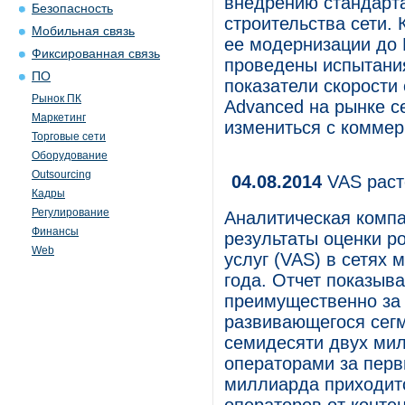
внедрению стандарта
Безопасность
строительства сети. 
Мобильная связь
ее модернизации до 
Фиксированная связь
проведены испытания
ПО
показатели скорости 
Рынок ПК
Advanced на рынке се
Маркетинг
измениться с коммер
Торговые сети
Оборудование
Outsourcing
04.08.2014
VAS раст
Кадры
Регулирование
Аналитическая компа
Финансы
результаты оценки р
Web
услуг (VAS) в сетях 
года. Отчет показыва
преимущественно за
развивающегося сегм
семидесяти двух мил
операторами за перв
миллиарда приходитс