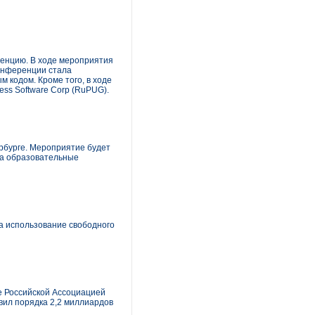
ренцию. В ходе мероприятия
конференции стала
 кодом. Кроме того, в ходе
ss Software Corp (RuPUG).
ербурге. Мероприятие будет
на образовательные
на использование свободного
е Российской Ассоциацией
вил порядка 2,2 миллиардов