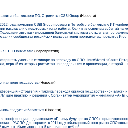
азвития банковского ПО. Стремится CSBI Group
(Новости)
 2012 года, компания CSBI Group провела в Петербурге банковскую ИТ-конфе
нии рассказали о некоторых итогах работы. Одним из основных событий на 
 Федерации автоматизированной банковской системы с открытым программным
здании сообщества российских пользователей программных продуктов Progre
на СПО LinuxWizard
(Мероприятия)
ас принять участие в семинаре по переходу на СПО LinuxWizard в Санкт-Пет
а, первый из которых рассчитан на предприятия и организации, а второй - 
чная воля государства
(Новости)
онференция «Стратегия и тактика перехода органов государственной власти 
 Лучшие практики и решения». Организатор мероприятия – компания «АйТи».
иков» следует избавляться
(Новости)
ошла конференция под названием «Почему будущее за СПО?», организованно
ения – РАСПО. Для справки: в 2011 году объем российского рынка СПО соста
2 году его объем достигнет 5 миллиардов рублей.