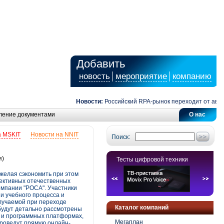
Добавить
новость
мероприятие
компанию
Новости:
Российский RPA-рынок переходит от автомати
ление документами
О нас
а MSKIT
Новости на NNIT
Поиск:
я)
Тесты цифровой техники
желая сэкономить при этом
ективных отечественных
омпании "РОСА". Участники
и учебного процесса и
лучаемой при переходе
Каталог компаний
будут детально рассмотрены
 и программных платформах,
Мегаплан
проведут прямую онлайн-