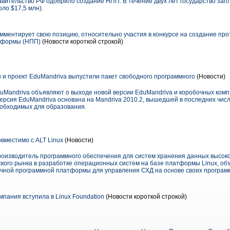
авительство РФ одобрило создание НПП. В течение двух лет государство за
ло $17,5 млн).
мментирует свою позицию, относительно участия в конкурсе на создание пр
тформы (НПП)
(Новости короткой строкой)
 и проект EduMandriva выпустили пакет свободного программного
(Новости)
duMandriva объявляют о выходе новой версии EduMandriva и коробочных комп
версия EduMandriva основана на Mandriva 2010.2, вышедшей в последних числ
еобходимых для образования.
местимо с ALT Linux
(Новости)
роизводитель программного обеспечения для систем хранения данных высоко
ского рынка в разработке операционных систем на базе платформы Linux, о
чной программной платформы для управления СХД на основе своих програм
пания вступила в Linux Foundation
(Новости короткой строкой)