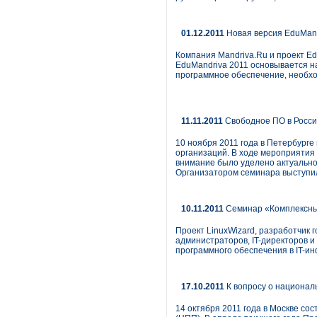
01.12.2011
Новая версия EduMand
Компания Mandriva.Ru и проект E
EduMandriva 2011 основывается на
программное обеспечение, необхо
11.11.2011
Свободное ПО в России
10 ноября 2011 года в Петербург
организаций. В ходе мероприятия 
внимание было уделено актуально
Организатором семинара выступил
10.11.2011
Семинар «Комплексны
Проект LinuxWizard, разработчик 
администраторов, IT-директоров 
программного обеспечения в IT-ин
17.10.2011
К вопросу о национа
14 октября 2011 года в Москве с