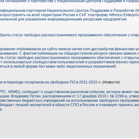
ла соглашение о партнерстве с Национальным Центром Поддержки и Разраб
 официальным партнером Национального Центра Поддержки и Разработки (Н
спространять на всей территории России и СНГ платформу Alfresco Enterpri
значенной для управления информационными ресурсами предприятия.
ела статус свободно распространяемого программного обеспечения с отк
ование опубликовала на сайте www.rp-server.com дистрибутив финансово-у
ачивания. С фактом публикации на общедоступном ресурсе связано важное с
а статус свободно распространяемого программного обеспечения с открыты
т использоваться сообществом пользователей и разработчиков бизнес-прило
ться в любой форме без каких-либо лицензионных ограничений.
 в переходе госорганов на свободное ПО в 2011-2015 гг.
(Новости)
ТС: ARMD), сообщает о существенном рыночном событии, которое может ок
ущем. Владимир Путин, распоряжением от 17 декабря 2010 г. № 2299-р, утве
омственных бюджетных учреждений на использование свободного программн
 обладает лучшей экспертизой в области СПО в России и планирует принять а
а.