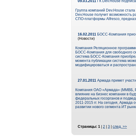
09.03.2011
ГК Dev.House подписа
Группа компаний Dev.House стала
Dev.House получит возможность ра
СПО-платформы Alfresco, предна
16.02.2011
БОСС-Компания приобр
(Новости)
Компания Реляционное программир
БОСС-Компания для свободного ск
система БОСС-Компания приобрел
момента публикации система може
модифицироваться и распространя
27.01.2011
Армада примет участие
Компания ОАО «Армада» (ММВБ, Р
влияние на бизнес компании в буд
федеральных госорганов и подвед
2011-2015 гг. На сегодня, Армада
развитии нового сегмента ИТ рынк
Страницы:
1
|
2
|
3
|
след. >>