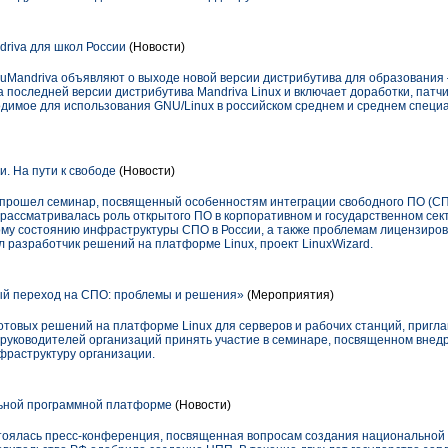
riva для школ России
(Новости)
duMandriva объявляют о выходе новой версии дистрибутива для образования
 последней версии дистрибутива Mandriva Linux и включает доработки, патч
димое для использования GNU/Linux в российском среднем и среднем специ
. На пути к свободе
(Новости)
е прошел семинар, посвященный особенностям интеграции свободного ПО (СП
рассматривалась роль открытого ПО в корпоративном и государственном сект
му состоянию инфраструктуры СПО в России, а также проблемам лицензиро
 разработчик решений на платформе Linux, проект LinuxWizard.
й переход на СПО: проблемы и решения»
(Мероприятия)
готовых решений на платформе Linux для серверов и рабочих станций, приг
и руководителей организаций принять участие в семинаре, посвященном внед
фраструктуру организации.
льной программной платформе
(Новости)
остоялась пресс-конференция, посвященная вопросам создания национально