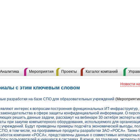
Аналитика
Мероприятия
Проекты
Каталог компаний
Управ
Новости н
риалы с этим ключевым словом
ные разработки на базе СПО для образовательных учреждений
(Мероприяти
вляют интерес к вопросам построения функциональных ИТ-инфраструктур, 
я законодательства в сфере защиты конфиденциальной информации. О персп
яющих решить данные задачи, расскажут на вебинаре 30 октября эксперты к
раты при закупке компьютерного оборудования, используемого для организаци
х учреждений. Будут приведены примеры подсчёта экономической выгоды, по
СПО, в том числе, на программные продукты разработки ЗАО «РОСА». Также 
работок компании «РОСА», представлены данные о совместимых аппаратных
ты пользователей и учащихся в системах. В конце, по традиции, эксперты 