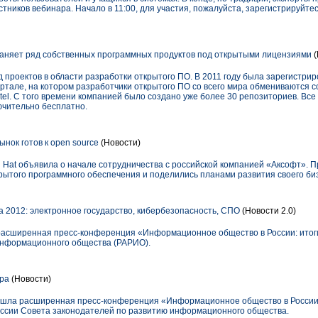
тников вебинара. Начало в 11:00, для участия, пожалуйста, зарегистрируйтес
аняет ряд собственных программных продуктов под открытыми лицензиями
(
д проектов в области разработки открытого ПО. В 2011 году была зарегистри
ортале, на котором разработчики открытого ПО со всего мира обмениваются 
lectel. С того времени компанией было создано уже более 30 репозиториев. В
ючительно бесплатно.
ынок готов к open source
(Новости)
 Hat объявила о начале сотрудничества с российской компанией «Аксофт». 
рытого программного обеспечения и поделились планами развития своего биз
а 2012: электронное государство, кибербезопасность, СПО
(Новости 2.0)
 расширенная пресс-конференция «Информационное общество в России: итоги
информационного общества (РАРИО).
тра
(Новости)
рошла расширенная пресс-конференция «Информационное общество в России:
иссии Совета законодателей по развитию информационного общества.