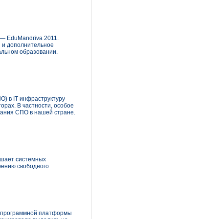
 — EduMandriva 2011.
и и дополнительное
альном образовании.
О) в IT-инфраструктуру
орах. В частности, особое
вания СПО в нашей стране.
лашает системных
рению свободного
й программной платформы