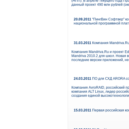
(НПП). В апреле текущего года Пр
данный проект 490 млн рублей (око
20.09.2011
"ПингВин Софтвер" ко
национальной программной пла
31.03.2011
Компания Mandriva.Ru
Компания Mandriva.Ru и проект E
Mandriva 2010.2 для школ. Новая 
последние версии приложений, н
24.03.2011
ПО для СХД ARORA сов
Компания AvroRAID, российский п
компания ALT Linux, лидер россий
создания единой высокотехнологи
15.03.2011
Первая российская ком