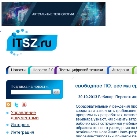
Новости
Новости 2.0
Тесты цифровой техники
Интервью
свободное ПО: все мате
Подписка на новости:
30.10.2013
Вебинар: Перспектив
Образовательные учреждения проя
средства и выполнить требовани
Управление
программных разработках, позвол
документами
вебинара узнают, как снизить зат
рабочих мест сотрудников учебны
Интернет
образовательного учреждения на 
Интеграция
особенности новейших Linux–раз
продемонстрированы примеры рабо