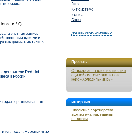
ь по ссылке:
Jume
Кит-системс
Iconica
Бегет
Новости 2.0)
Добавь свою компанию
рована учетная запись
собственными идеями и
се размещаемые на GitHub
Проекты
От разрозненной отчетности к
Представители Red Hat
единой системе аналитики —
неса в России.
кейс «Холодильник.ру»
 года», организованная
Интервью
Эволюция партнерства:
экосистема, как единый
организм
 итоги года». Мероприятие