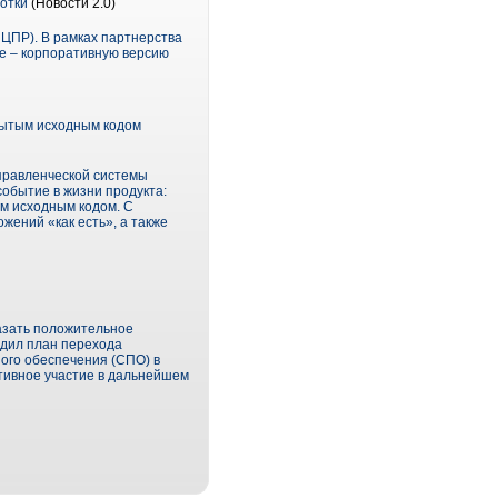
отки
(Новости 2.0)
ЦПР). В рамках партнерства
se – корпоративную версию
рытым исходным кодом
правленческой системы
обытие в жизни продукта:
м исходным кодом. С
жений «как есть», а также
азать положительное
рдил план перехода
ого обеспечения (СПО) в
ктивное участие в дальнейшем