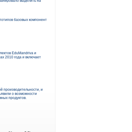
планировало выделить на
ототипов базовых компонент
лектов EduMandriva и
ах 2010 года и включает
й производительности, и
бъявили о возможности
мных продуктов.