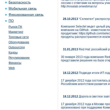
Безопасность
сессию с ответами на вопросы учас
http://rosalab.onwebinar.ru/
Мобильная связь
Фиксированная связь
28.10.2013
“Селектел” распростр
ПО
Компания Selectel ведет целый ря
Рынок ПК
компании на GitHub - известном п
Маркетинг
продуктами: https://github.com/se
продукты распространяются искл
Торговые сети
Оборудование
Outsourcing
31.01.2013
Red Hat: российский р
Кадры
30 января 2013 года компания Red
Регулирование
представили решения на базе отк
Финансы
Web
18.12.2012
Подводя итоги ИТ-год
17 декабря 2012 года состоялась
Российским агентством развития 
18.12.2012
Дорога в светлое зав
17 декабря 2012 года в Москве п
организовано при поддержке Ком