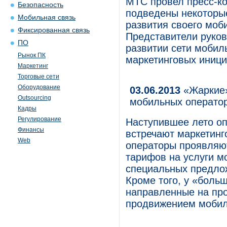
МТС провел пресс-к
Безопасность
подведены некоторые
Мобильная связь
развития своего моб
Фиксированная связь
Представители руков
ПО
развитии сети мобиль
Рынок ПК
маркетинговых иници
Маркетинг
Торговые сети
Оборудование
03.06.2013
«Жаркие»
Outsourcing
мобильных операто
Кадры
Регулирование
Наступившее лето о
Финансы
встречают маркетинг
Web
операторы проявляют
тарифов на услуги мо
специальных предлож
Кроме того, у «боль
направленные на про
продвижением мобил