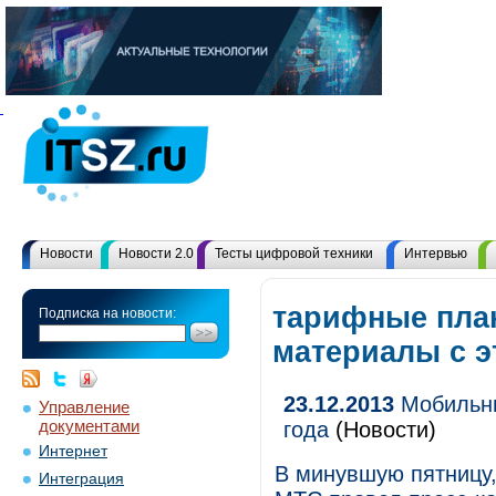
Новости
Новости 2.0
Тесты цифровой техники
Интервью
тарифные пла
Подписка на новости:
материалы с 
23.12.2013
Мобильны
Управление
документами
года
(Новости)
Интернет
В минувшую пятницу,
Интеграция