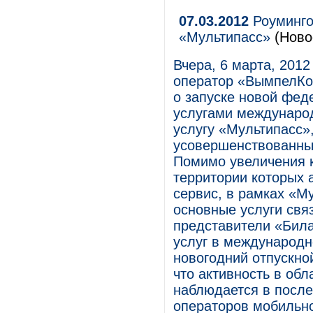
07.03.2012
Роуминго
«Мультипасс»
(Ново
Вчера, 6 марта, 201
оператор «ВымпелКо
о запуске новой фед
услугами международ
услугу «Мультипасс»
усовершенствованны
Помимо увеличения к
территории которых 
сервис, в рамках «М
основные услуги свя
представители «Бил
услуг в международн
новогодний отпускно
что активность в об
наблюдается в после
операторов мобильно