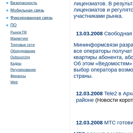
Безопасность
лицензиатов. В резуль
лицензиатов и регулято
Мобильная связь
участниками рынка.
Фиксированная связь
ПО
Рынок ПК
13.03.2008
Свободная
Маркетинг
Мининформсвязи разраб
Торговые сети
все операторы получат 
Оборудование
квартиры абонента, аб
Outsourcing
Об этом «Ведомостям» 
Кадры
выбор оператора возмож
Регулирование
страны.
Финансы
Web
12.03.2008
Tele2 в Арх
районе
(Новости корот
12.03.2008
МТС готови