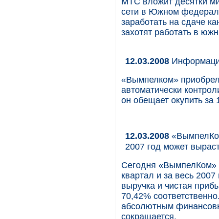
МТС вложит десятки м
сети в Южном федерал
заработать на сдаче к
захотят работать в юж
12.03.2008
Информаци
«Вымпелком» приобрел
автоматически контрол
он обещает окупить за 
12.03.2008
«ВымпелКом
2007 год может вырас
Сегодня «ВымпелКом» 
квартал и за весь 2007
выручка и чистая приб
70,42% соответственно.
абсолютным финансов
сокращается.