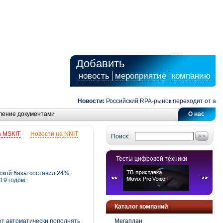
Добавить
новость
мероприятие
компанию
Новости:
Российский RPA-рынок переходит от автомат
ление документами
О нас
а MSKIT
Новости на NNIT
Поиск:
Тесты цифровой техники
тской базы составил 24%,
19 годом.
Каталог компаний
ет автоматически пополнять
Мегаплан