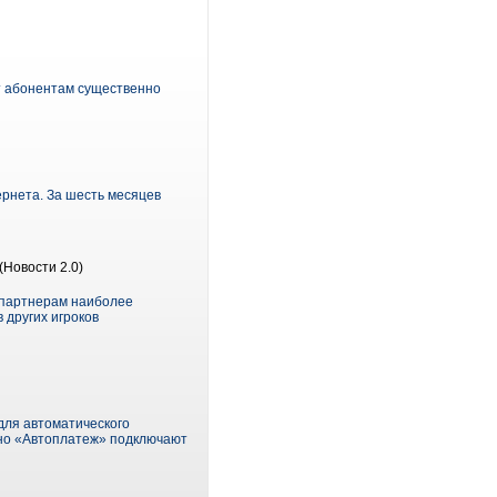
ят абонентам существенно
ернета. За шесть месяцев
(Новости 2.0)
м партнерам наиболее
 других игроков
для автоматического
чно «Автоплатеж» подключают