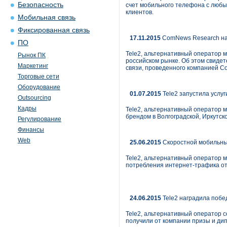
Безопасность
счет мобильного телефона с любых 
клиентов.
Мобильная связь
Фиксированная связь
17.11.2015
ComNews Research на
ПО
Tele2, альтернативный оператор 
Рынок ПК
российском рынке. Об этом свиде
Маркетинг
связи, проведенного компанией C
Торговые сети
Оборудование
01.07.2015
Tele2 запустила услуг
Outsourcing
Кадры
Tele2, альтернативный оператор м
брендом в Волгоградской, Иркутск
Регулирование
Финансы
Web
25.06.2015
Скоростной мобильный
Tele2, альтернативный оператор м
потребления интернет-трафика отм
24.06.2015
Tele2 наградила побе
Tele2, альтернативный оператор с
получили от компании призы и ди