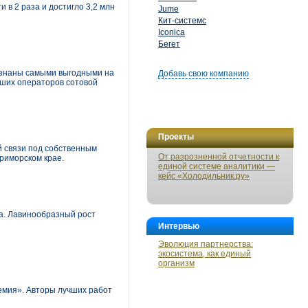
 в 2 раза и достигло 3,2 млн
Jume
Кит-системс
Iconica
Бегет
ризнаны самыми выгодными на
Добавь свою компанию
йших операторов сотовой
Проекты
й связи под собственным
От разрозненной отчетности к
Приморском крае.
единой системе аналитики —
кейс «Холодильник.ру»
та. Лавинообразный рост
Интервью
Эволюция партнерства:
экосистема, как единый
организм
ремия». Авторы лучших работ