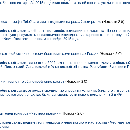
банковских карт. За 2015 год число пользователей сервиса увеличилось почти
звал тарифы Tele2 самыми выгодными на российском рынке
(Новости 2.0)
мобильной связи, сообщает, что тарифы компании для частных абонентов п
тельствуют результаты независимого исследования тарифных планов крупне
omNews Research по итогам сентября 2015 года.
и сотовой связи под своим брендом в семи регионах России
(Новости 2.0)
обильной связи, в мае-июне 2015 года начал предоставлять услуги мобильно
ой, Пензенской, Саратовской и Ульяновской областях, Республике Бурятии и 
 интернет Tele2: потребление растет
(Новости 2.0)
обильной связи, отмечает увеличение спроса на услуги мобильного интерне
ечается в регионах, где были запущены сети нового поколения 3G и 4G.
дителей конкурса «Честная премия»
(Новости 2.0)
отовой связи, подвел итоги конкурса журналистского мастерства «Честная п
пломы.