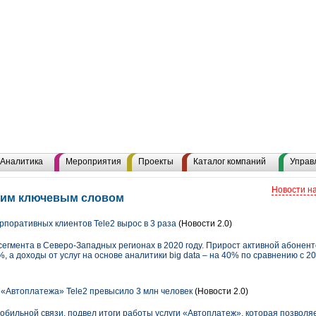
Аналитика
Мероприятия
Проекты
Каталог компаний
Управ
Новости н
 этим ключевым словом
рпоративных клиентов Tele2 вырос в 3 раза
(Новости 2.0)
сегмента в Северо-Западных регионах в 2020 году. Прирост активной абонен
 а доходы от услуг на основе аналитики big data – на 40% по сравнению с 20
«Автоплатежа» Tele2 превысило 3 млн человек
(Новости 2.0)
обильной связи, подвел итоги работы услуги «Автоплатеж», которая позволя