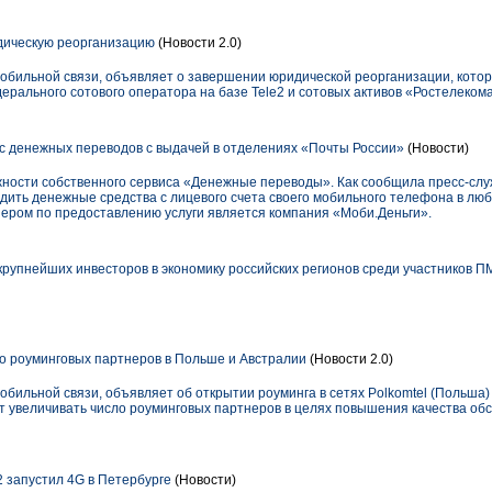
дическую реорганизацию
(Новости 2.0)
мобильной связи, объявляет о завершении юридической реорганизации, кото
дерального сотового оператора на базе Tele2 и сотовых активов «Ростелекома
ис денежных переводов c выдачей в отделениях «Почты России»
(Новости)
ности собственного сервиса «Денежные переводы». Как сообщила пресс-слу
ить денежные средства с лицевого счета своего мобильного телефона в любо
ером по предоставлению услуги является компания «Моби.Деньги».
 крупнейших инвесторов в экономику российских регионов среди участников 
о роуминговых партнеров в Польше и Австралии
(Новости 2.0)
бильной связи, объявляет об открытии роуминга в сетях Polkomtel (Польша) и
т увеличивать число роуминговых партнеров в целях повышения качества об
2 запустил 4G в Петербурге
(Новости)