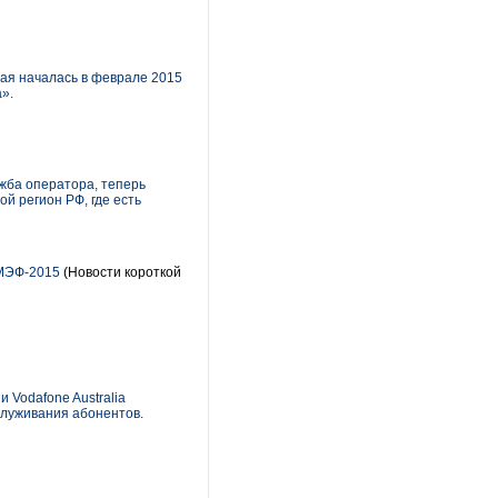
рая началась в феврале 2015
».
жба оператора, теперь
й регион РФ, где есть
ПМЭФ-2015
(Новости короткой
 Vodafone Australia
служивания абонентов.