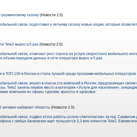
у роуминговому сезону
(Новости 2.0)
обильной связи, подготовил к летнему сезону новые опции, которые позвол
и Tele2 вырос в 5 раз
(Новости 2.0)
обильной связи, отмечает рост спроса на услуги скоростного мобильного инт
е объем передачи данных в сети оператора вырос в 5 раз.
 в ТОП-100 в России и стала лучшей среди программ мобильных операторов
обильной связи, вошел в список ста компаний в России, предлагающих свои
. Tele2 заняла первое место в категории «Услуги для населения», опередив
акже компании из сферы туризма, красоты и здоровья.
2 активно набирает обороты
(Новости 2.0)
обильной связи, подвел итоги работы услуги «Автоплатеж» за год. Сервисом 
ефона с любых банковских карт пользуется 2,3 млн клиентов Tele2. Ежемеся