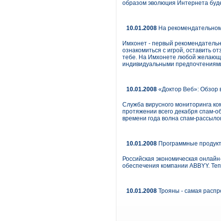
образом эволюция Интернета будет
10.01.2008
На рекомендательном
Имхонет - первый рекомендательны
ознакомиться с игрой, оставить от
тебе. На Имхонете любой желающи
индивидуальными предпочтениям
10.01.2008
«Доктор Веб»: Обзор в
Служба вирусного мониторинга ко
протяжении всего декабря спам-о
времени года волна спам-рассылок
10.01.2008
Программные продукты
Российская экономическая онлайн
обеспечения компании ABBYY. Теп
10.01.2008
Трояны - самая распр