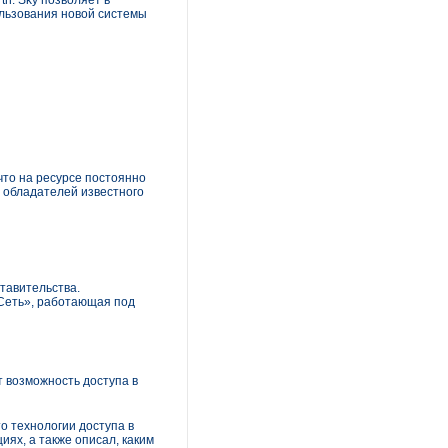
h. Sky позволяет в
ользования новой системы
 что на ресурсе постоянно
з обладателей известного
тавительства.
Сеть», работающая под
т возможность доступа в
то технологии доступа в
иях, а также описал, каким