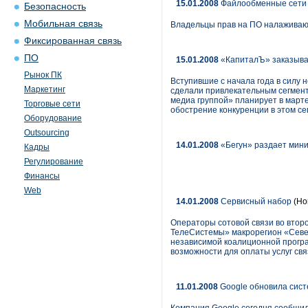
15.01.2008
Файлообменные сети
Безопасность
Мобильная связь
Владельцы прав на ПО налаживаю
Фиксированная связь
ПО
15.01.2008
«КапиталЪ» заказывае
Рынок ПК
Вступившие с начала года в силу
Маркетинг
сделали привлекательным сегмент 
медиа группой» планирует в март
Торговые сети
обострение конкуренции в этом сег
Оборудование
Outsourcing
14.01.2008
«Бегун» раздает мин
Кадры
Регулирование
Финансы
Web
14.01.2008
Сервисный набор
(Но
Операторы сотовой связи во втор
ТелеСистемы» макрорегион «Север
независимой коалиционной програ
возможности для оплаты услуг св
11.01.2008
Google обновила сист