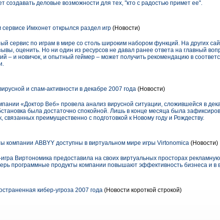
 создавать деловые возможности для тех, "кто с радостью примет ее".
 сервисе Имхонет открылся раздел игр
(Новости)
й сервис по играм в мире со столь широким набором функций. На других са
зывы, оценить. Но ни один из ресурсов не давал ранее ответа на главный воп
й – и новичок, и опытный геймер – может получить рекомендацию в соответс
и.
ирусной и спам-активности в декабре 2007 года
(Новости)
мпании «Доктор Веб» провела анализ вирусной ситуации, сложившейся в дека
бстановка была достаточно спокойной. Лишь в конце месяца была зафиксиро
, связанных преимущественно с подготовкой к Новому году и Рождеству.
 компании ABBYY доступны в виртуальном мире игры Virtonomica
(Новости)
-игра Виртономика предоставила на своих виртуальных просторах рекламну
ерь программные продукты компании повышают эффективность бизнеса и в 
остраненная кибер-угроза 2007 года
(Новости короткой строкой)