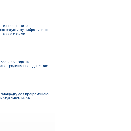
йтах предлагается
рос: какую игру выбрать лично
твии со своими
бре 2007 года. На
вана традиционная для этого
ю площадку для программного
виртуальном мире.