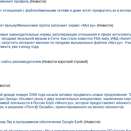
 меняют профиль
(Новости)
т отношения с файлообменными сетями и даже хотят превратить их в интер
т музыку/Финансовая группа запускает сервис «Муз.ру»
(Новости)
 новые законодательные нормы, регулирующие отношения в сфере интеллекту
продажи легальной музыки в Сети. Как стало известно РБК daily, ИФД «Капи
е запустить интернет-магазин по продаже музыкальных файлов «Муз.ру». Уч
менте уже к концу года.
и-сайты рекламодателям
(Новости короткой строкой)
вости)
ой декаде января 2008 года начали активно продвигать новые предложения. 
о-Запад» объявил сразу о двух значительных инициативах: заключении пар
ммой лояльности в России Клуб «Mного.ру», которое предоставляет абоне
язи, и решения «Почт@ Онлайн», ориентированного на бизнес-абонентов.
ему Sky в программном обеспечении Google Earth
(Новости)