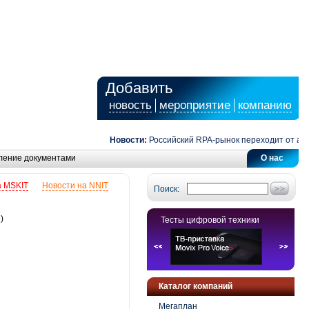
Добавить
новость
мероприятие
компанию
Новости:
Российский RPA-рынок переходит от автом
ление документами
О нас
а MSKIT
Новости на NNIT
Поиск:
)
Тесты цифровой техники
Каталог компаний
Мегаплан