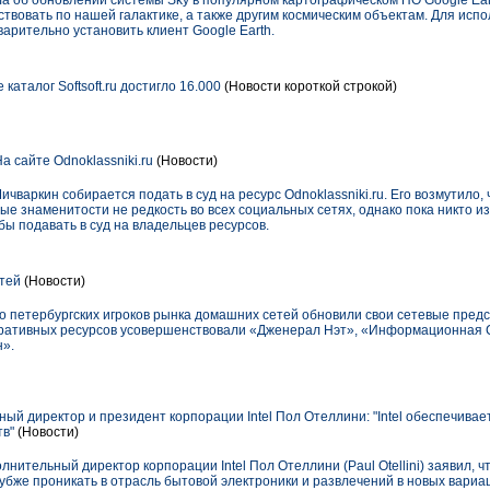
а об обновлении системы Sky в популярном картографическом ПО Google Eart
твовать по нашей галактике, а также другим космическим объектам. Для исп
арительно установить клиент Google Earth.
каталог Softsoft.ru достигло 16.000
(Новости короткой строкой)
 сайте Odnoklassniki.ru
(Новости)
чваркин собирается подать в суд на ресурс Odnoklassniki.ru. Его возмутило,
е знаменитости не редкость во всех социальных сетях, однако пока никто и
бы подавать в суд на владельцев ресурсов.
тей
(Новости)
ко петербургских игроков рынка домашних сетей обновили свои сетевые предс
оративных ресурсов усовершенствовали «Дженерал Нэт», «Информационная 
н».
й директор и президент корпорации Intel Пол Отеллини: "Intel обеспечивае
тв"
(Новости)
нительный директор корпорации Intel Пол Отеллини (Paul Otellini) заявил, ч
убже проникать в отрасль бытовой электроники и развлечений в новых вариац