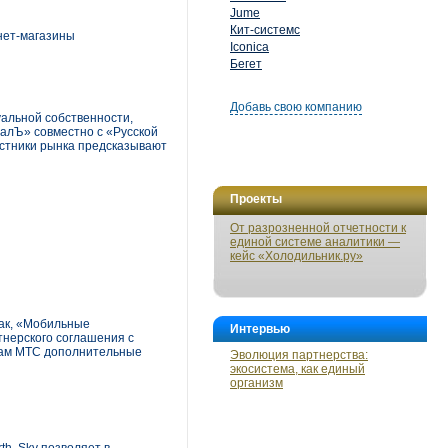
Jume
Кит-системс
нет-магазины
Iconica
Бегет
Добавь свою компанию
альной собственности,
талЪ» совместно с «Русской
астники рынка предсказывают
Проекты
От разрозненной отчетности к
единой системе аналитики —
кейс «Холодильник.ру»
Так, «Мобильные
Интервью
тнерского соглашения с
нтам МТС дополнительные
Эволюция партнерства:
экосистема, как единый
организм