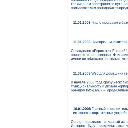
Компания Google сегодня сообщил
трехмерном пространстве путешес
пользователям понадобится предв
11.01.2008
Число программ в базе 
11.01.2008
Чичваркин множится/На
Совладелец «Евросети» Евгений Чи
появляются его «клоны». Фальшивы
имени не обижался настолько, что
11.01.2008
Web для домашних се
В начале 2008 года сразу несколь
Функциональность и дизайн корп
брендом Info-Lan, и «Город-Онлай
10.01.2008
Главный исполнительны
интернет с портативных устройс
Сегодня президент и главный испол
Интернет будут продолжать все гл