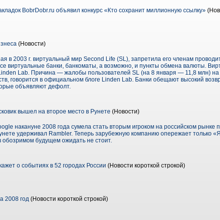
кладок BobrDobr.ru объявил конкурс «Кто сохранит миллионную ссылку»
(Нов
изнеса
(Новости)
я в 2003 г. виртуальный мир Second Life (SL), запретила его членам проводи
се виртуальные банки, банкоматы, а возможно, и пункты обмена валюты. Ви
Linden Lab. Причина — жалобы пользователей SL (на 8 января — 11,8 млн) н
тв, говорится в официальном блоге Linden Lab. Банки обещают высокий возв
торые объявляют дефолт.
ковик вышел на второе место в Рунете
(Новости)
gle накануне 2008 года сумела стать вторым игроком на российском рынке п
 Рунете удерживал Rambler. Теперь зарубежную компанию опережает только «Я
в обозримом будущем ожидать не стоит.
жет о событиях в 52 городах России
(Новости короткой строкой)
а 2008 год
(Новости короткой строкой)