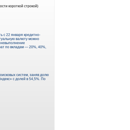
ости короткой строкой)
ть с 22 января кредитно-
ртуальную валюту можно
а невыполнение
рат по вкладам — 20%, 40%,
оисковых систем, заняв долю
ндекс» с долей в 54,5%. По