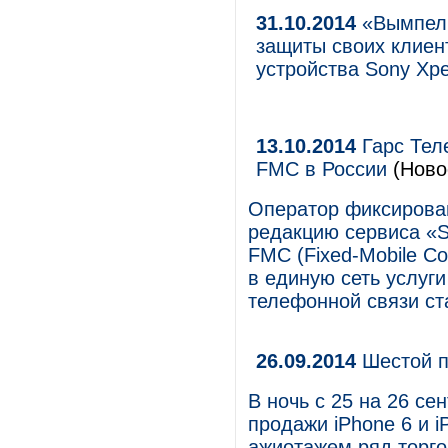
31.10.2014
«ВымпелК
защиты своих клиен
устройства Sony Xpe
13.10.2014
Гарс Тел
FMC в России
(Новос
Оператор фиксирован
редакцию сервиса «S
FMC (Fixed-Mobile C
в единую сеть услуг
телефонной связи с
26.09.2014
Шестой 
В ночь с 25 на 26 се
продажи iPhone 6 и i
ажиотажем ряд торго