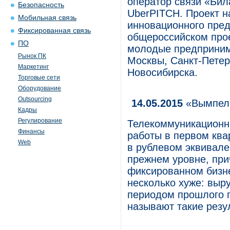
оператор связи «Бил
Безопасность
UberPITCH. Проект н
Мобильная связь
инновационного пред
Фиксированная связь
общероссийском прое
ПО
молодые предприним
Рынок ПК
Москвы, Санкт-Петер
Маркетинг
Новосибирска.
Торговые сети
Оборудование
Outsourcing
14.05.2015
«ВымпелК
Кадры
Регулирование
Телекоммуникационн
Финансы
работы в первом квар
Web
в рублевом эквивален
прежнем уровне, при
фиксированном бизне
несколько хуже: выр
периодом прошлого г
называют такие резу