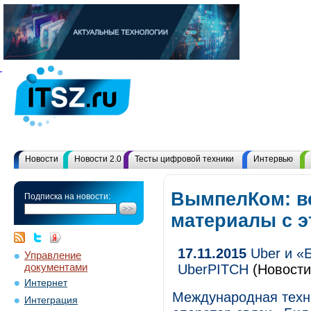
Новости
Новости 2.0
Тесты цифровой техники
Интервью
ВымпелКом: в
Подписка на новости:
материалы с 
17.11.2015
Uber и «
Управление
документами
UberPITCH
(Новости
Интернет
Международная техно
Интеграция