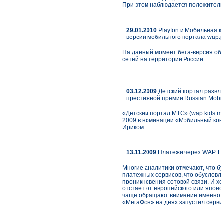
При этом наблюдается положител
29.01.2010
Playfon и Мобильная 
версии мобильного порталa wap.pl
На данный момент бета-версия об
сетей на территории России.
03.12.2009
Детский портал развл
престижной премии Russian Mobi
«Детский портал МТС» (wap.kids.m
2009 в номинации «Мобильный кон
Ириком.
13.11.2009
Платежи через WAP. 
Многие аналитики отмечают, что б
платежных сервисов, что обуслов
проникновения сотовой связи. И х
отстает от европейского или япон
чаще обращают внимание именно н
«МегаФон» на днях запустил серв