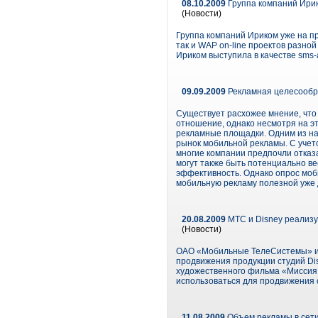
08.10.2009
Группа компаний Ирик
(Новости)
Группа компаний Ириком уже на п
так и WAP on-line проектов разно
Ириком выступила в качестве sms-
09.09.2009
Рекламная целесообр
Существует расхожее мнение, что 
отношение, однако несмотря на э
рекламные площадки. Одним из н
рынок мобильной рекламы. С учето
многие компании предпочли отказ
могут также быть потенциально в
эффективность. Однако опрос моб
мобильную рекламу полезной уже 
20.08.2009
МТС и Disney реализ
(Новости)
ОАО «Мобильные ТелеСистемы» и к
продвижения продукции студий Di
художественного фильма «Миссия Д
использоваться для продвижения 
11.08.2009
Объем рекламы в сети