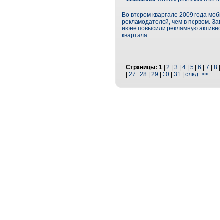
Во втором квартале 2009 года моб
рекламодателей, чем в первом. З
июне повысили рекламную активно
квартала.
Страницы:
1
|
2
|
3
|
4
|
5
|
6
|
7
|
8
|
27
|
28
|
29
|
30
|
31
|
след. >>