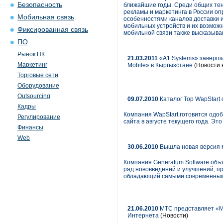
Безопасность
ближайшие годы. Среди общих тен
рекламы и маркетинга в России о
Мобильная связь
особенностями каналов доставки 
мобильных устройств и их возмож
Фиксированная связь
мобильной связи также высказыва
ПО
Рынок ПК
21.03.2011
«A1 Systems» заверши
Маркетинг
Mobile» в Кыргызстане
(Новости 
Торговые сети
Оборудование
Outsourcing
09.07.2010
Каталог Top WapStart
Кадры
Компания WapStart готовится одо
Регулирование
сайта в августе текущего года. Эт
Финансы
Web
30.06.2010
Вышла новая версия м
Компания Generatum Software объя
ряд нововведений и улучшений, 
обладающий самыми современным
21.06.2010
МТС представляет «МТ
Интернета
(Новости)