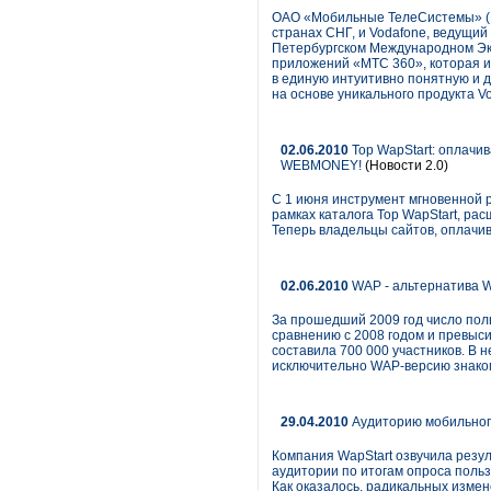
ОАО «Мобильные ТелеСистемы» (N
странах СНГ, и Vodafone, ведущи
Петербургском Международном Э
приложений «МТС 360», которая и
в единую интуитивно понятную и 
на основе уникального продукта V
02.06.2010
Top WapStart: оплачи
WEBMONEY!
(Новости 2.0)
С 1 июня инструмент мгновенной 
рамках каталога Top WapStart, р
Теперь владельцы сайтов, оплачи
02.06.2010
WAP - альтернатива 
За прошедший 2009 год число пол
сравнению с 2008 годом и превыси
составила 700 000 участников. В 
исключительно WAP-версию знаком
29.04.2010
Аудиторию мобильного
Компания WapStart озвучила резу
аудитории по итогам опроса польз
Как оказалось, радикальных измен