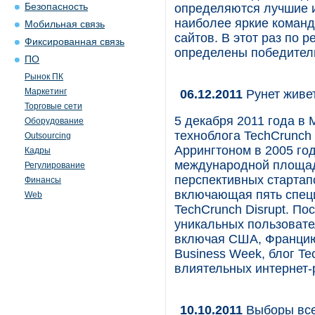
Безопасность
определяются лучшие и
наиболее яркие коман
Мобильная связь
сайтов. В этот раз по 
Фиксированная связь
определены победители
ПО
Рынок ПК
Маркетинг
06.12.2011
Рунет живе
Торговые сети
5 декабря 2011 года в
Оборудование
техноблога TechCrunch
Outsourcing
Аррингтоном в 2005 год
Кадры
международной площад
Регулирование
перспективных стартапо
Финансы
включающая пять спец
Web
TechCrunch Disrupt. По
уникальных пользовате
включая США, Францию 
Business Week, блог T
влиятельных интернет-
10.10.2011
Выборы вс