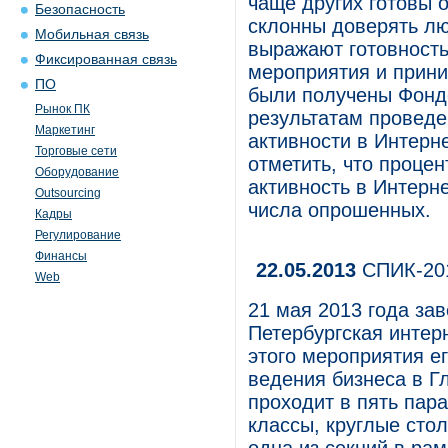
чаще других готовы 
Безопасность
склонны доверять лю
Мобильная связь
выражают готовност
Фиксированная связь
мероприятия и прини
ПО
были получены Фонд
Рынок ПК
результатам проведе
Маркетинг
активности в Интерн
Торговые сети
отметить, что процен
Оборудование
активность в Интерн
Outsourcing
числа опрошенных.
Кадры
Регулирование
Финансы
22.05.2013
СПИК-201
Web
21 мая 2013 года зав
Петербургская интер
этого мероприятия е
ведения бизнеса в Г
проходит в пять пар
классы, круглые стол