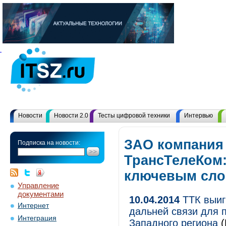
Новости
Новости 2.0
Тесты цифровой техники
Интервью
ЗАО компания
Подписка на новости:
ТрансТелеКом:
ключевым сл
Управление
документами
10.04.2014
ТТК выиг
Интернет
дальней связи для 
Интеграция
Западного региона
(