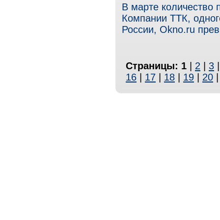
В марте количество 
Компании ТТК, одног
России, Okno.ru пре
Страницы:
1
|
2
|
3
16
|
17
|
18
|
19
|
20