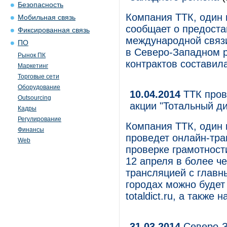
Безопасность
Компания ТТК, один 
Мобильная связь
сообщает о предоста
Фиксированная связь
международной связ
ПО
в Северо-Западном 
Рынок ПК
контрактов составил
Маркетинг
Торговые сети
Оборудование
10.04.2014
ТТК пров
Outsourcing
акции "Тотальный д
Кадры
Регулирование
Компания ТТК, один 
Финансы
проведет онлайн-тр
Web
проверке грамотност
12 апреля в более че
трансляцией с главн
городах можно будет 
totaldict.ru, а также
31.03.2014
Северо-З