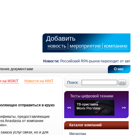
Добавить
новость
мероприятие
компанию
Новости:
Российский RPA-рынок переходит от автомат
ление документами
О нас
и на MSKIT
Новости на NNIT
Поиск:
Тесты цифровой техники
оляющее отправиться в круиз
ртификаты, предоставляющие
ss Anastasia от компании
ин».
Каталог компаний
каза услуг связи, но и для
Мегаплан