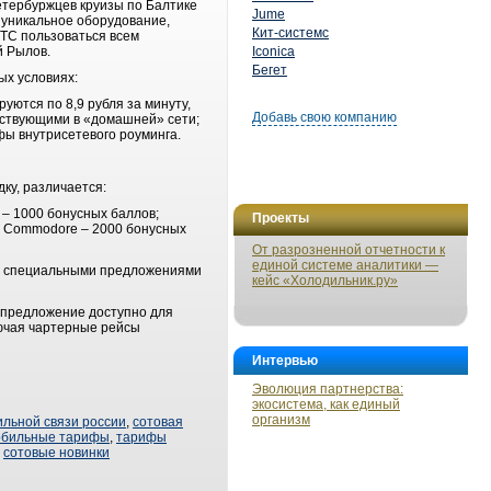
етербуржцев круизы по Балтике
Jume
 уникальное оборудование,
Кит-системс
МТС пользоваться всем
й Рылов.
Iconica
Бегет
ых условиях:
уются по 8,9 рубля за минуту,
Добавь свою компанию
йствующими в «домашней» сети;
фы внутрисетевого роуминга.
ку, различается:
 – 1000 бонусных баллов;
Проекты
e, Commodore – 2000 бонусных
От разрозненной отчетности к
единой системе аналитики —
ми специальными предложениями
кейс «Холодильник.ру»
цпредложение доступно для
лючая чартерные рейсы
Интервью
Эволюция партнерства:
экосистема, как единый
организм
льной связи россии
,
сотовая
обильные тарифы
,
тарифы
,
сотовые новинки