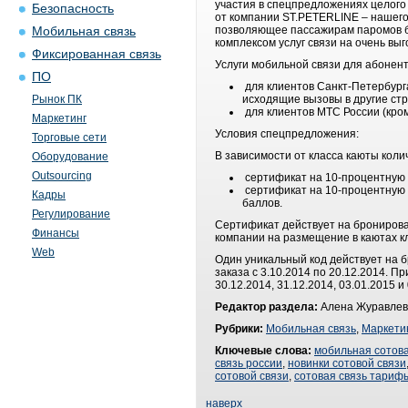
участия в спецпредложениях целого
Безопасность
от компании ST.PETERLINE – нашего
позволяющее пассажирам паромов бы
Мобильная связь
комплексом услуг связи на очень в
Фиксированная связь
Услуги мобильной связи для абонен
ПО
для клиентов Санкт-Петербурга
Рынок ПК
исходящие вызовы в другие ст
для клиентов МТС России (кром
Маркетинг
Условия спецпредложения:
Торговые сети
В зависимости от класса каюты коли
Оборудование
Outsourcing
сертификат на 10-процентную с
сертификат на 10-процентную с
Кадры
баллов.
Регулирование
Сертификат действует на бронирова
Финансы
компании на размещение в каютах кл
Web
Один уникальный код действует на 
заказа с 3.10.2014 по 20.12.2014. 
30.12.2014, 31.12.2014, 03.01.2015 и 
Редактор раздела:
Алена Журавлев
Рубрики:
Мобильная связь
,
Маркети
Ключевые слова:
мобильная сотова
связь россии
,
новинки сотовой связи
сотовой связи
,
сотовая связь тариф
наверх