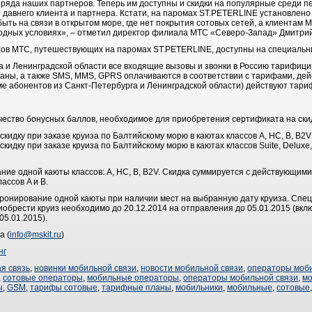
 ряда наших партнеров. Теперь им доступны и скидки на популярные среди п
 давнего клиента и партнера. Кстати, на паромах ST.PETERLINE установлено
ть на связи в открытом море, где нет покрытия сотовых сетей, а клиентам 
ыгодных условиях», – отметил директор филиала МТС «Северо-Запад» Дмитри
тов МТС, путешествующих на паромах ST.PETERLINE, доступны на специальн
 и Ленинградской области все входящие вызовы и звонки в Россию тарифицир
раны, а также SMS, MMS, GPRS оплачиваются в соответствии с тарифами, де
е абонентов из Санкт-Петербурга и Ленинградской области) действуют тари
чество бонусных баллов, необходимое для приобретения сертификата на скид
кидку при заказе круиза по Балтийскому морю в каютах классов A, HC, B, B2V
кидку при заказе круиза по Балтийскому морю в каютах классов Suite, Delux
ние одной каюты классов: A, HC, B, B2V. Скидка суммируется с действующи
ассов A и B.
бронирование одной каюты при наличии мест на выбранную дату круиза. Спе
Приобрести круиз необходимо до 20.12.2014 на отправления до 05.01.2015 (вк
05.01.2015).
а (
info@mskit.ru
)
нг
я связь
,
новинки мобильной связи
,
новости мобильной связи
,
операторы моби
,
сотовые операторы
,
мобильные операторы
,
операторы мобильной связи
,
м
ы
,
GSM
,
тарифы сотовые
,
тарифные планы
,
мобильники
,
мобильные
,
сотовые