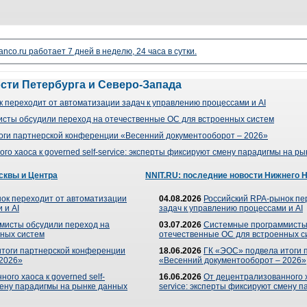
nco.ru работает 7 дней в неделю, 24 часа в сутки.
ости Петербурга и Северо-Запада
 переходит от автоматизации задач к управлению процессами и AI
сты обсудили переход на отечественные ОС для встроенных систем
оги партнерской конференции «Весенний документооборот – 2026»
го хаоса к governed self-service: эксперты фиксируют смену парадигмы на р
сквы и Центра
NNIT.RU: последние новости Нижнего 
ок переходит от автоматизации
04.08.2026
Российский RPA-рынок пе
 и AI
задач к управлению процессами и AI
мисты обсудили переход на
03.07.2026
Системные программисты
ных систем
отечественные ОС для встроенных с
итоги партнерской конференции
18.06.2026
ГК «ЭОС» подвела итоги 
 2026»
«Весенний документооборот – 2026»
ого хаоса к governed self-
16.06.2026
От децентрализованного ха
мену парадигмы на рынке данных
service: эксперты фиксируют смену 