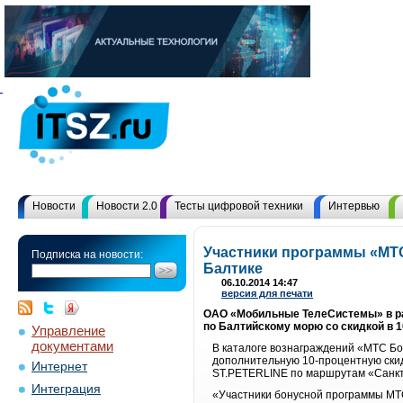
Новости
Новости 2.0
Тесты цифровой техники
Интервью
Участники программы «МТС
Подписка на новости:
Балтике
06.10.2014 14:47
версия для печати
ОАО «Мобильные ТелеСистемы» в ра
по Балтийскому морю со скидкой в 
Управление
документами
В каталоге вознаграждений «МТС Б
дополнительную 10-процентную скидк
Интернет
ST.PETERLINE по маршрутам «Санкт-
Интеграция
«Участники бонусной программы МТС 