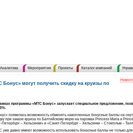
Аналитика
Мероприятия
Проекты
Каталог компаний
Управ
Новост
 Бонус» могут получить скидку на круизы по
мках программы «МТС Бонус» запускает специальное предложение, позв
10%.
онус» появилась возможность обменять накопленные бонусные баллы на се
у при заказе круиза по Балтийскому морю на паромах Princess Maria и Prince
Петербург – Хельсинки» и «Санкт-Петербург – Хельсинки – Стокгольм – Талл
уже давно имеют возможность использовать бонусные баллы не только для за