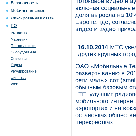
потоковое видео и а
Безопасность
включая социальные 
Мобильная связь
доля выросла на 10%
Фиксированная связь
Европе, где, соглас
ПО
видео и аудио прихо
Рынок ПК
Маркетинг
Торговые сети
16.10.2014
МТС увел
Оборудование
других крупных горо
Outsourcing
Кадры
ОАО «Мобильные Тел
Регулирование
развертыванию в 201
Финансы
сети малых сот (small
Web
обычным базовым ста
LTE, улучшит радиоп
мобильного интернета
аэропортах и на вокз
остановках обществе
перекрестках.