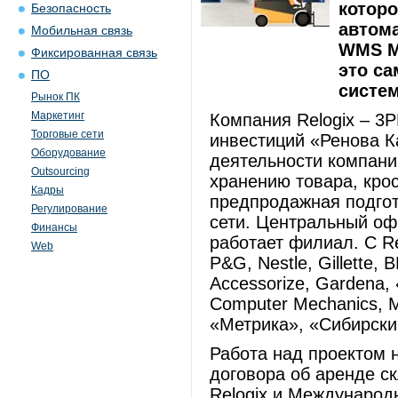
которо
Безопасность
автома
Мобильная связь
WMS Ma
Фиксированная связь
это с
ПО
систем
Рынок ПК
Маркетинг
Компания Relogix – 3
Торговые сети
инвестиций «Ренова К
Оборудование
деятельности компани
Outsourcing
хранению товара, крос
Кадры
предпродажная подгот
Регулирование
сети. Центральный оф
Финансы
работает филиал. С Re
Web
P&G, Nestle, Gillette, 
Accessorize, Gardena,
Computer Mechanics, M
«Метрика», «Сибирский
Работа над проектом н
договора об аренде с
Relogix и Международ