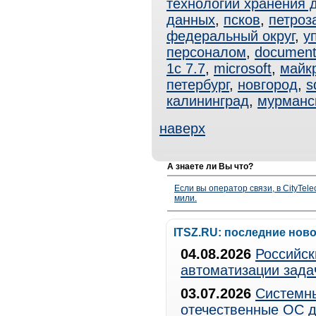
технологии хранения 
данных
,
псков
,
петроз
федеральный округ
,
у
персоналом
,
documen
1с 7.7
,
microsoft
,
майк
петербург
,
новгород
,
s
калининград
,
мурманс
наверх
А знаете ли Вы что?
Если вы оператор связи, в CityTe
мили.
ITSZ.RU: последние нов
04.08.2026
Российск
автоматизации зада
03.07.2026
Системны
отечественные ОС д