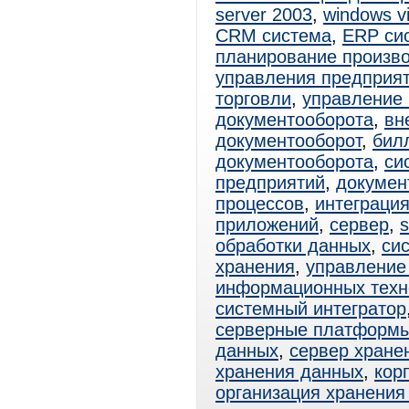
server 2003
,
windows vi
CRM система
,
ERP си
планирование произв
управления предприя
торговли
,
управление 
документооборота
,
вн
документооборот
,
бил
документооборота
,
си
предприятий
,
докумен
процессов
,
интеграци
приложений
,
сервер
,
s
обработки данных
,
си
хранения
,
управление
информационных техн
системный интегратор
серверные платформ
данных
,
сервер хране
хранения данных
,
кор
организация хранения