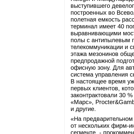
выступившего девелоп
построенных во Всевол
полетная емкость расс
терминал имеет 40 по
выравнивающими мост
полы с антипылевым 
телекоммуникации и с
этажа мезонинов обще
предпродажной подгот
офисную зону. Для ав
система управления с
В настоящее время уж
первых клиентов, кот
законтрактовали 30 %
«Марс», Procter&Gamb
и другие.
«На предварительном
от нескольких фирм-и
сегменте, - прокоммен