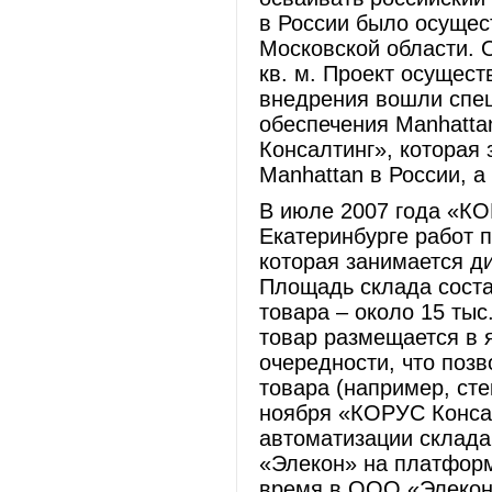
в России было осущес
Московской области. 
кв. м. Проект осущест
внедрения вошли спе
обеспечения Manhatta
Консалтинг», котора
Manhattan в России, а
В июле 2007 года «КО
Екатеринбурге работ 
которая занимается д
Площадь склада состав
товара – около 15 тыс
товар размещается в 
очередности, что поз
товара (например, сте
ноября «КОРУС Консал
автоматизации склада
«Элекон» на платформе
время в ООО «Элекон»