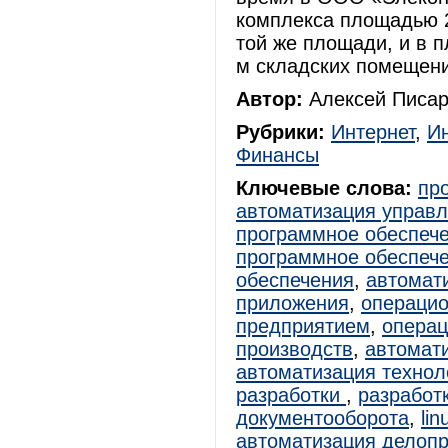
комплекса площадью 2
той же площади, и в п
м складских помещени
Автор:
Алексей Писар
Рубрики:
Интернет
,
И
Финансы
Ключевые слова:
пр
автоматизация управ
программное обеспеч
программное обеспеч
обеспечения
,
автомат
приложения
,
операцио
предприятием
,
операц
производств
,
автомат
автоматизация технол
разработки
,
разработ
документооборота
,
lin
автоматизация делоп