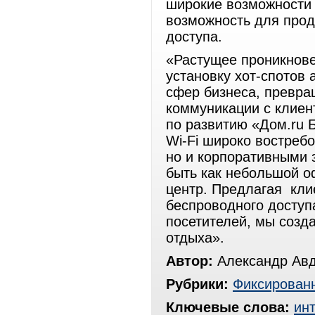
широкие возможности 
возможность для прод
доступа.
«Растущее проникнове
установку хот-спотов
сфер бизнеса, превра
коммуникации с клиен
по развитию «Дом.ru 
Wi-Fi широко востреб
но и корпоративными 
быть как небольшой о
центр. Предлагая кли
беспроводного доступа
посетителей, мы созд
отдыха».
Автор:
Александр Ав
Рубрики:
Фиксированн
Ключевые слова:
ин