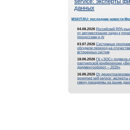
service: эксперты 
данных
MSKIT.RU: последние новости Мо
04.08.2026
Российский RPA-рын
от автоматизации задач к упр
процессами и AI
03.07.2026
Системные програ
обсудили переход на отечеств
встроенных систем
18.06.2026
ГК «ЭОС» подвела и
партнерской конференции «Ве
документооборот – 2026»
16.06.2026
От децентрализован
governed self-service: эксперт
смену парадигмы на рынке дан