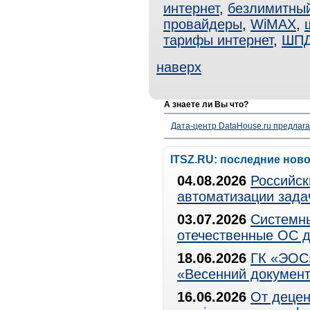
интернет
,
безлимитный
провайдеры
,
WiMAX
,
тарифы интернет
,
ШП
наверх
А знаете ли Вы что?
Дата-центр DataHouse.ru предлага
ITSZ.RU: последние нов
04.08.2026
Российск
автоматизации зада
03.07.2026
Системны
отечественные ОС д
18.06.2026
ГК «ЭОС»
«Весенний документ
16.06.2026
От децен