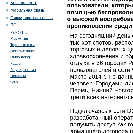
Безопасность
пользователи, которы
Мобильная связь
помощью беспроводно
Фиксированная связь
о высокой востребова
проникновении среди
ПО
Рынок ПК
На сегодняшний день 
Маркетинг
тыс хот-спотов, распо
Торговые сети
торговых и деловых ц
Оборудование
здравоохранения и об
Outsourcing
отдыха в 56 городах 
Кадры
пользователей в сети 
Регулирование
марте 2014 г. По дан
Финансы
Web
человек. Городами-ли
Пермь, Нижний Новгор
трети всех интернет-с
Подключаясь к сети D
разработанный операт
получить доступ как г
домашнего договора н