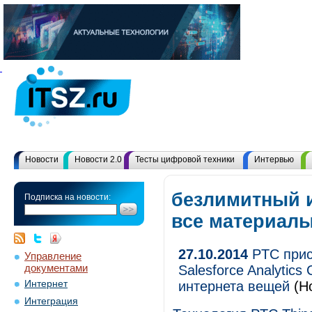
Новости
Новости 2.0
Тесты цифровой техники
Интервью
безлимитный и
Подписка на новости:
все материал
27.10.2014
PTC прис
Управление
документами
Salesforce Analytic
Интернет
интернета вещей
(Но
Интеграция