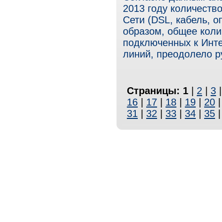
2013 году количеств
Сети (DSL, кабель, 
образом, общее коли
подключенных к Инт
линий, преодолело р
Страницы:
1
|
2
|
3
16
|
17
|
18
|
19
|
20
31
|
32
|
33
|
34
|
35