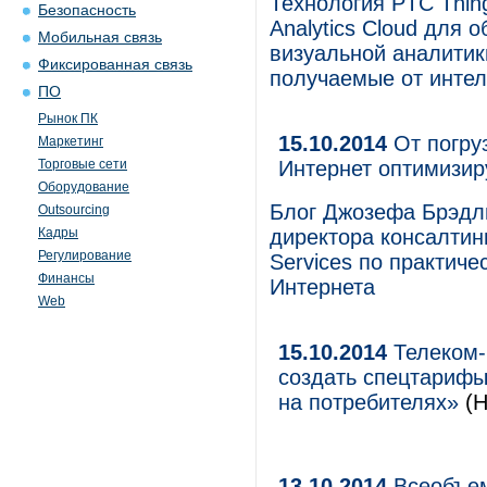
Технология PTC Thing
Безопасность
Analytics Cloud для 
Мобильная связь
визуальной аналитик
Фиксированная связь
получаемые от интел
ПО
Рынок ПК
15.10.2014
От погру
Маркетинг
Торговые сети
Интернет оптимизир
Оборудование
Блог Джозефа Брэдли
Outsourcing
Кадры
директора консалтинг
Регулирование
Services по практи
Финансы
Интернета
Web
15.10.2014
Телеком-
создать спецтарифы
на потребителях»
(Н
13.10.2014
Всеобъем