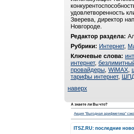
конкурентоспособност
удовлетворенность к
Зверева, директор на
Новгороде.
Редактор раздела:
Ал
Рубрики:
Интернет
,
М
Ключевые слова:
ин
интернет
,
безлимитный
провайдеры
,
WiMAX
,
тарифы интернет
,
ШП
наверх
А знаете ли Вы что?
Акция "Выгодная арифметика" сэко
ITSZ.RU: последние нов