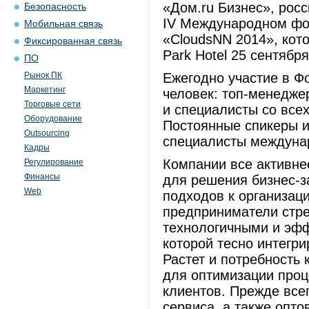
«Дом.ru Бизнес», росс
Безопасность
IV Международном фо
Мобильная связь
«CloudsNN 2014», кот
Фиксированная связь
Park Hotel 25 сентября
ПО
Рынок ПК
Ежегодно участие в 
Маркетинг
человек: топ-менедже
Торговые сети
и специалисты со всех
Оборудование
Постоянные спикеры 
Outsourcing
специалисты междунар
Кадры
Компании все активне
Регулирование
Финансы
для решения бизнес-з
Web
подходов к организаци
предприниматели стре
технологичными и эфф
которой тесно интегр
Растет и потребность
для оптимизации проц
клиентов. Прежде всег
сервиса, а также опто