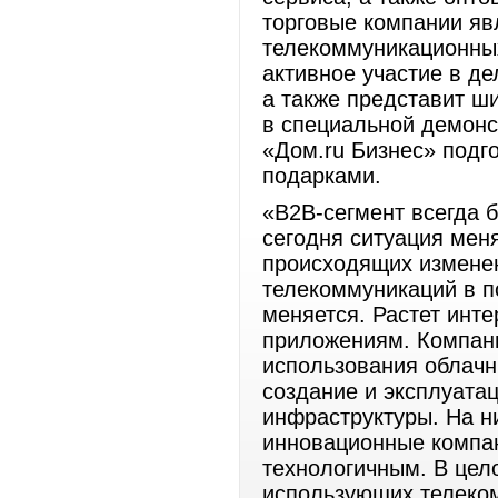
торговые компании я
телекоммуникационных
активное участие в д
а также представит ш
в специальной демонс
«Дом.ru Бизнес» подг
подарками.
«B2B-сегмент всегда 
сегодня ситуация мен
происходящих изменен
телекоммуникаций в 
меняется. Растет инте
приложениям. Компан
использования облачн
создание и эксплуат
инфраструктуры. На н
инновационные компан
технологичным. В цел
использующих телеком