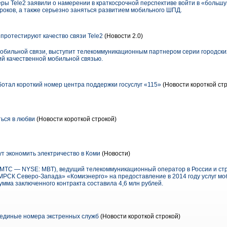
еры Tele2 заявили о намерении в краткосрочной перспективе войти в «больш
гроков, а также серьезно заняться развитием мобильного ШПД.
 протестируют качество связи Tele2
(Новости 2.0)
мобильной связи, выступит телекоммуникационным партнером серии городски
ий качественной мобильной связью.
ботал короткий номер центра поддержки госуслуг «115»
(Новости короткой ст
ься в любви
(Новости короткой строкой)
т экономить электричество в Коми
(Новости)
ТС — NYSE: MBT), ведущий телекоммуникационный оператор в России и стр
РСК Северо-Запада» «Комиэнерго» на предоставление в 2014 году услуг м
сумма заключенного контракта составила 4,6 млн рублей.
е единые номера экстренных служб
(Новости короткой строкой)