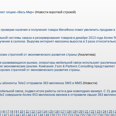
яет опцию «Весь Мир»
(Новости короткой строкой)
проверки наличия и получения товара МегаФона помог увеличить продажи в
льной системы заказа и резервирования товаров в декабре 2013 года более 
чение в салонах. Выручка интернет-магазина выросла в 3 раза относительно
ских стратегий от экономического развития страны
(Аналитика)
 и развивающихся рынках, операторы мобильной связи используют различны
экономические реалии. Компания J’son & Partners Consulting представляет 
рских стратегий от экономического развития страны.
ы абоненты Tele2 отправили 383 миллиона SMS и MMS
(Новости)
бильной связи, подвел итоги работы сети в дни новогодних каникул. С 31 де
ele2 совершили более 653 миллионов звонков и отправили свыше 383 милли
5
|
6
|
7
|
8
|
9
|
10
|
11
|
12
|
13
|
14
|
15
|
16
|
17
|
18
|
19
|
20
|
21
|
22
|
23
|
24
|
25
|
1
|
42
|
43
|
44
|
45
|
46
|
47
|
48
|
49
|
50
|
51
|
52
|
53
|
54
|
55
|
56
|
57
|
58
|
59
|
60