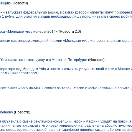
 акцию
(Новости)
Фон» запускает федеральную акцию, в рамках которой клиенты могут приобре
 1 рубль. Для участия в акции необходимо лишь пополнить счет своего моби
курса «Молодые миллионеры-2014»
(Новости 2.0)
ионным партнером ежегодной премии «Молодые миллионеры», главным орган
ota начал оказывать услуги в Москве и Петербурге
(Новости)
ератора под брендом Yota и начал оказывать услуги сотовой связи в Москве 
еральным оператором.
иже: акция «SMS на МКС» свяжет жителей России с космонавтами на орбите
аполеону
(Новости)
а объявила о смене рекламной концепции. Герои «Мафии» уходят на покой, а
ания пытается сказать, что новая концепция направлена на абсолютную чес
но оператор полностью обновляет тарифные линейки как для абонентов-физл