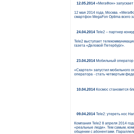
12.05.2014
«МегаФон» запускает
12 мая 2014 года, Москва. «Мега
смартфон MegaFon Optima всего за
24.04.2014
Tele2 – партнер кон
Tele2 выступает телекоммуникац
газета «Деловой Петербург».
23.04.2014
Мобильный оператор Y
«Скартел» запустил мобильного оп
оператора - стать четвертым фед
10.04.2014
Космос становится бл
09.04.2014
Tele2: утереть нос Н
Компания Tele2 8 апреля 2014 год
«реальные люди». Тем самым, комп
общении с абонентами. Параллель