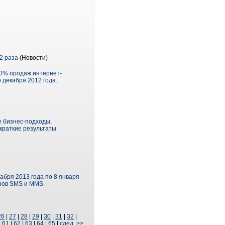
 2 раза
(Новости)
50% продаж интернет-
 декабря 2012 года.
е бизнес-подходы,
краткие результаты
кабря 2013 года по 8 января
онов SMS и MMS.
26
|
27
|
28
|
29
|
30
|
31
|
32
|
|
61
|
62
|
63
|
64
|
65
|
след. >>