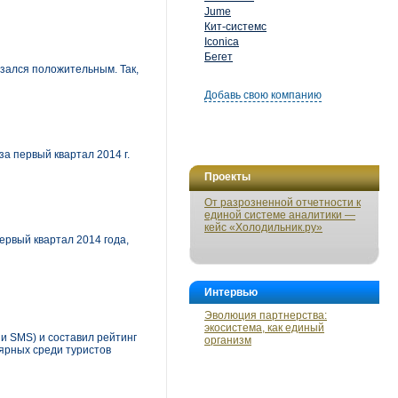
Jume
Кит-системс
Iconica
Бегет
азался положительным. Так,
Добавь свою компанию
 первый квартал 2014 г.
Проекты
От разрозненной отчетности к
единой системе аналитики —
кейс «Холодильник.ру»
рвый квартал 2014 года,
Интервью
Эволюция партнерства:
экосистема, как единый
и SMS) и составил рейтинг
организм
ярных среди туристов