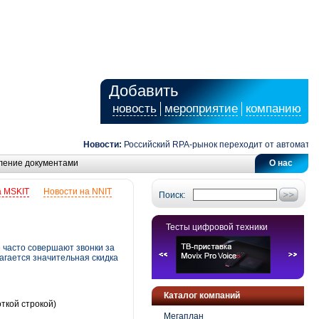
Добавить
новость
мероприятие
компанию
Новости:
Российский RPA-рынок переходит от автоматизаци
ление документами
О нас
а MSKIT
Новости на NNIT
Поиск:
Тесты цифровой техники
 часто совершают звонки за
агается значительная скидка
Каталог компаний
ткой строкой)
Мегаплан