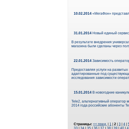
10.02.2014
«МегаФон» представл
31.01.2014
Новый единый сервис 
В результате внедрения универса
магазина были сделаны через полу
22.01.2014
Зависимость оператор
Предоставляя услуги на развитых
адаптированные под существующие 
исследования зависимости операто
15.01.2014
В новогодние каникул
Tele2, альтернативный оператор мо
2014 года российские абоненты T
Страницы:
<< пред.
|
1
|
2
|
3
|
4
|
33
|
34
|
35
|
36
|
37
|
38
|
39
|
40
|
4