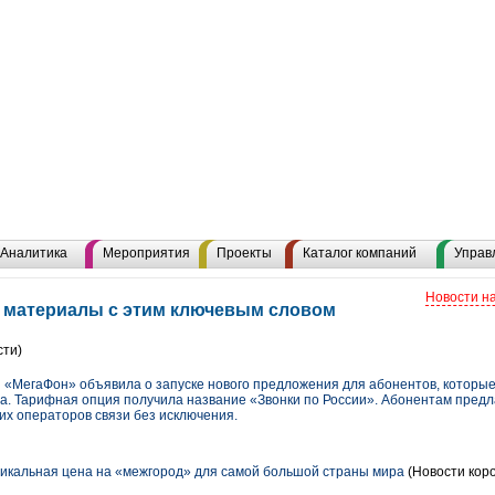
Аналитика
Мероприятия
Проекты
Каталог компаний
Управ
Новости н
 материалы с этим ключевым словом
сти)
я «МегаФон» объявила о запуске нового предложения для абонентов, которые
а. Тарифная опция получила название «Звонки по России». Абонентам предл
их операторов связи без исключения.
никальная цена на «межгород» для самой большой страны мира
(Новости коро