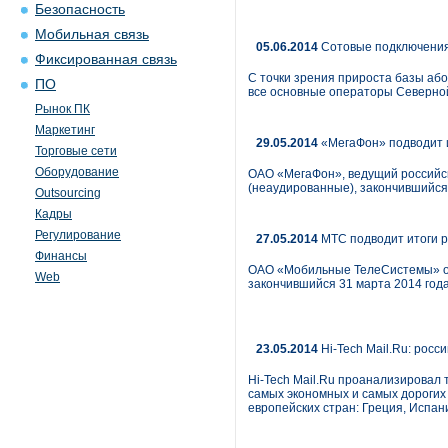
Безопасность
Мобильная связь
05.06.2014
Сотовые подключения
Фиксированная связь
С точки зрения прироста базы або
ПО
все основные операторы Северной
Рынок ПК
Маркетинг
29.05.2014
«МегаФон» подводит ит
Торговые сети
Оборудование
ОАО «МегаФон», ведущий российск
(неаудированные), закончившийся 
Outsourcing
Кадры
Регулирование
27.05.2014
МТС подводит итоги р
Финансы
ОАО «Мобильные ТелеСистемы» об
Web
закончившийся 31 марта 2014 года
23.05.2014
Hi-Tech Mail.Ru: росс
Hi-Tech Mail.Ru проанализировал 
самых экономных и самых дорогих
европейских стран: Греция, Испан