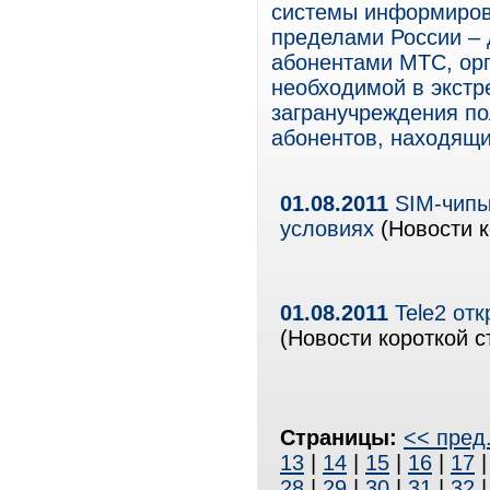
системы информиров
пределами России – 
абонентами МТС, орг
необходимой в экстр
загранучреждения п
абонентов, находящи
01.08.2011
SIM-чипы
условиях
(Новости к
01.08.2011
Tele2 отк
(Новости короткой с
Страницы:
<< пред
13
|
14
|
15
|
16
|
17
28
|
29
|
30
|
31
|
32