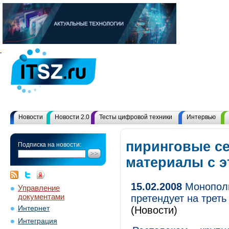
Новости
Новости 2.0
Тесты цифровой техники
Интервью
пиринговые се
Подписка на новости:
материалы с 
15.02.2008
Монополи
Управление
документами
претендует на трет
Интернет
(Новости)
Интеграция