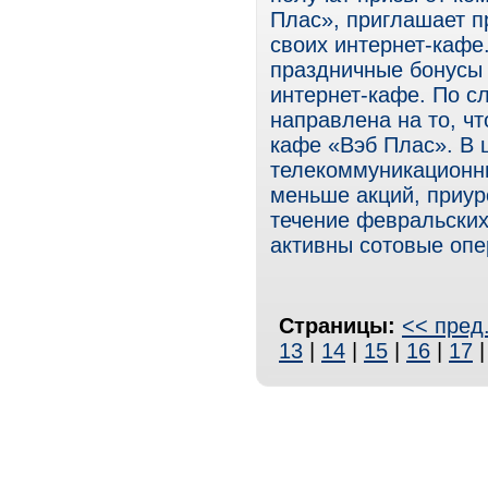
Плас», приглашает п
своих интернет-кафе
праздничные бонусы и
интернет-кафе. По с
направлена на то, ч
кафе «Вэб Плас». В ц
телекоммуникационны
меньше акций, приур
течение февральских
активны сотовые опе
Страницы:
<< пред
13
|
14
|
15
|
16
|
17