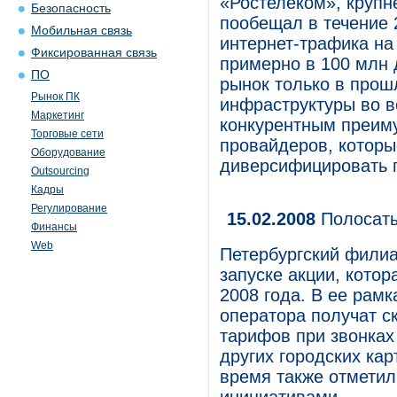
«Ростелеком», крупн
Безопасность
пообещал в течение 
Мобильная связь
интернет-трафика на
Фиксированная связь
примерно в 100 млн 
ПО
рынок только в прош
Рынок ПК
инфраструктуры во в
Маркетинг
конкурентным преиму
Торговые сети
провайдеров, котор
Оборудование
диверсифицировать 
Outsourcing
Кадры
Регулирование
15.02.2008
Полосаты
Финансы
Web
Петербургский фили
запуске акции, котор
2008 года. В ее рамк
оператора получат с
тарифов при звонках
других городских кар
время также отмети