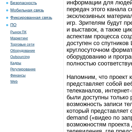
информации для людей
Безопасность
передач этого канала с
Мобильная связь
эксклюзивных материал
Фиксированная связь
игр. Зрителям будут п
ПО
и выставок, а также ц
Рынок ПК
аспектам процесса созд
Маркетинг
доступен со спутников 
Торговые сети
круглосуточном форма
Оборудование
оборудованию и прогр
Outsourcing
полностью соответств
Кадры
Регулирование
Финансы
Напомним, что проект к
Web
представляет собой ве
телеканалов, интернет-
были доступны только 
возможность записи те
который представляет с
demand («видео по зап
возможностям проекта 
телевидения, где пред