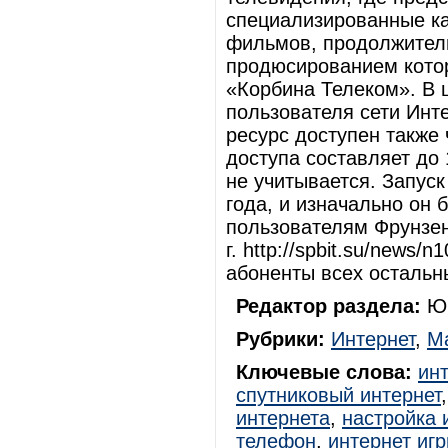
специализированные к
фильмов, продолжитель
продюсированием кото
«Корбина Телеком». В 
пользователя сети Инт
ресурс доступен также 
доступа составляет до
не учитывается. Запуск
года, и изначально он 
пользователям Фрунзенс
г. http://spbit.su/news
абоненты всех остальн
Редактор раздела:
Юр
Рубрики:
Интернет
,
Ма
Ключевые слова:
ин
спутниковый интернет
интернета
,
настройка 
телефон
,
интернет иг