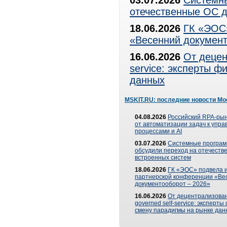
03.07.2026
Системны
отечественные ОС д
18.06.2026
ГК «ЭОС»
«Весенний документ
16.06.2026
От децен
service: эксперты 
данных
MSKIT.RU: последние новости Мо
04.08.2026
Российский RPA-рын
от автоматизации задач к упр
процессами и AI
03.07.2026
Системные програ
обсудили переход на отечеств
встроенных систем
18.06.2026
ГК «ЭОС» подвела и
партнерской конференции «Ве
документооборот – 2026»
16.06.2026
От децентрализован
governed self-service: эксперт
смену парадигмы на рынке дан