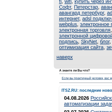
fi
,
wifi
,
купить через ин
Софт
,
Петерстар
,
аван
авангард петербург
,
ad
интернет
,
adsl подклю
webplus
,
электронное 
электронная торговля
электронной цифрово
подпись
,
SkyNet
,
блог
оптимизация сайта
,
зе
наверх
А знаете ли Вы что?
Если вы практичный человек, вас ж
ITSZ.RU: последние нов
04.08.2026
Российск
автоматизации зада