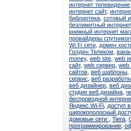
интернет телевидение
интернет сайт
,
интерн
библиотека
,
сотовый и
безлимитный интернет
книжный интернет маг
провайдеры спутниког
Wi Fi сети
,
домен хост
Голден Телеком
,
вака
money
,
web site
,
web и
сайт
,
web сервер
,
web
сайтов
,
веб шаблоны
,
сервис
,
веб разработк
веб дизайнер
,
веб диз
студия веб дизайна
,
ч
беспроводной интерне
Яндекс.Wi-Fi
,
доступ в
широкополосный дост
домовые сети
,
Tiera
,
программирование
,
оф