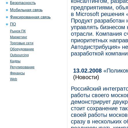
консалтингом, разра
Безопасность
предприятиями, объя
Мобильная связь
в Microsoft решения
Фиксированная связь
Продукт разработан н
ПО
управлять бизнесом
Рынок ПК
отрасли. Компания с
Маркетинг
приоритетных направ
Торговые сети
Автодистрибуция» не
Оборудование
разработкой компании
Outsourcing
Кадры
Регулирование
13.02.2008
«Поликом
Финансы
(Новости)
Web
Российский интеграт
работы своего моско
демонстрирует двукр
стоит сохранение та
своей работы москов
сразу в нескольких о