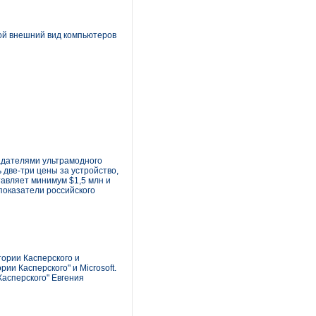
рой внешний вид компьютеров
адателями ультрамодного
 две-три цены за устройство,
тавляет минимум $1,5 млн и
показатели российского
ории Касперского и
ии Касперского" и Microsoft.
асперского" Евгения