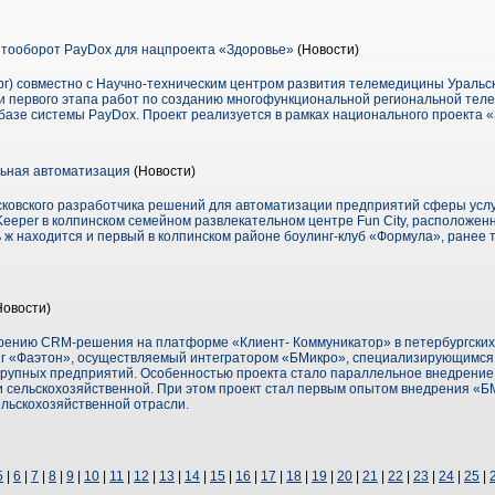
тооборот PayDox для нацпроекта «Здоровье»
(Новости)
г) совместно с Научно-техническим центром развития телемедицины Уральск
и первого этапа работ по созданию многофункциональной региональной тел
базе системы PayDox. Проект реализуется в рамках национального проекта 
ьная автоматизация
(Новости)
сковского разработчика решений для автоматизации предприятий сферы усл
eper в колпинском семейном развлекательном центре Fun City, расположенн
ь ж находится и первый в колпинском районе боулинг-клуб «Формула», ранее
Новости)
дрению CRM-решения на платформе «Клиент- Коммуникатор» в петербургских
нг «Фаэтон», осуществляемый интегратором «БМикро», специализирующимся
 крупных предприятий. Особенностью проекта стало параллельное внедрени
и сельскохозяйственной. При этом проект стал первым опытом внедрения «
льскохозяйственной отрасли.
5
|
6
|
7
|
8
|
9
|
10
|
11
|
12
|
13
|
14
|
15
|
16
|
17
|
18
|
19
|
20
|
21
|
22
|
23
|
24
|
25
|