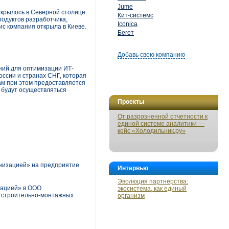
Jume
ткрылось в Северной столице.
Кит-системс
родуктов разработчика,
Iconica
ис компания открыла в Киеве.
Бегет
Добавь свою компанию
ний для оптимизации ИТ-
оссии и странах СНГ, которая
ам при этом предоставляется
ы будут осуществляться
Проекты
От разрозненной отчетности к
единой системе аналитики —
кейс «Холодильник.ру»
низацией» на предприятие
Интервью
Эволюция партнерства:
зацией» в ООО
экосистема, как единый
я строительно-монтажных
организм