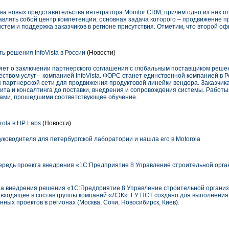
ва новых представительства интегратора Monitor CRM, причем одно из них о
влять собой центр компетенции, основная задача которого – продвижение п
ем и поддержка заказчиков в регионе присутствия. Отметим, что второй оф
 решения InfoVista в России
(Новости)
ет о заключении партнерского соглашения с глобальным поставщиком реше
ством услуг – компанией InfoVista. ФОРС станет единственной компанией в Р
я партнерской сети для продвижения продуктовой линейки вендора. Заказчик
дита и консалтинга до поставки, внедрения и сопровождения системы. Работ
ами, прошедшими соответствующее обучение.
ola в HP Labs
(Новости)
руководителя для петербургской лаборатории и нашла его в Motorola
редь проекта внедрения «1С:Предприятие 8 Управление строительной орга
та внедрения решения «1С:Предприятие 8 Управление строительной органи
входящее в состав группы компаний «ЛЭК». ГУ ПСТ создано для выполнени
ных проектов в регионах (Москва, Сочи, Новосибирск, Киев).