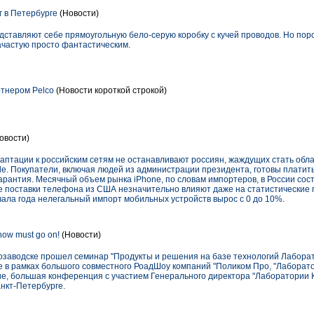
г в Петербурге
(Новости)
едставляют себе прямоугольную бело-серую коробку с кучей проводов. Но по
ачастую просто фантастическим.
тнером Pelco
(Новости короткой строкой)
овости)
аптации к российским сетям не останавливают россиян, жаждущих стать обл
e. Покупатели, включая людей из администрации президента, готовы платить
арантия. Месячный объем рынка iPhone, по словам импортеров, в России сос
 поставки телефона из США незначительно влияют даже на статистические 
ачала года нелегальный импорт мобильных устройств вырос с 0 до 10%.
ow must go on!
(Новости)
озаводске прошел семинар "Продукты и решения на базе технологий Лаборат
ие в рамках большого совместного РоадШоу компаний "Поликом Про, "Лаборатор
е, большая конференция с участием Генерального директора "Лаборатории К
нкт-Петербурге.