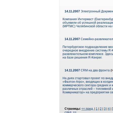
14.11.2007
Электронный Докумен
Компания Интермаст (Екатеринбур
объявили об успешной реализаци
(МРТМС) Челябинской области на 
14.11.2007
Семейно-развлекател
Петербургское подразделение мо
очередное внедрение системы R-Ke
развлекательном комплексе. Здес
на базе решения R-Keeper.
14.11.2007
CRM на два фронта
(
На днях стартовал проект по вне
«Фаэтон-Агро», входящих в холди
коммерческого сектора средних и
различных отраслей – топливной 
Коммуникатор» на предприятии се
Страницы:
<< пред.
|
1
|
2
|
3
|
4
|
след. >>