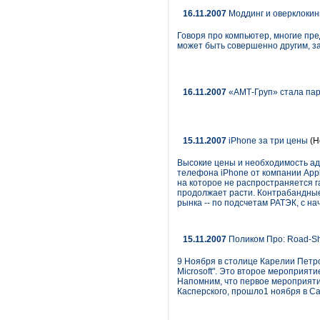
16.11.2007
Моддинг и оверклокин
Говоря про компьютер, многие пр
может быть совершенно другим, з
16.11.2007
«АМТ-Груп» стала пар
15.11.2007
iPhone за три цены
(Н
Высокие цены и необходимость ад
телефона iPhone от компании Appl
на которое не распространяется г
продолжает расти. Контрабандные
рынка -- по подсчетам РАТЭК, с н
15.11.2007
Поликом Про: Road-Sh
9 Ноября в столице Карелии Петр
Microsoft". Это второе мероприят
Напомним, что первое мероприяти
Касперского, прошло1 ноября в Са