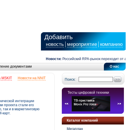
Добавить
новость
мероприятие
компанию
Новости:
Российский RPA-рынок переходит от автомат
ление документами
О нас
а MSKIT
Новости на NNIT
Поиск:
Тесты цифровой техники
нической интеграции
и проекта стали его
, так и в маркетинговую
-карт.
Каталог компаний
Мегаплан