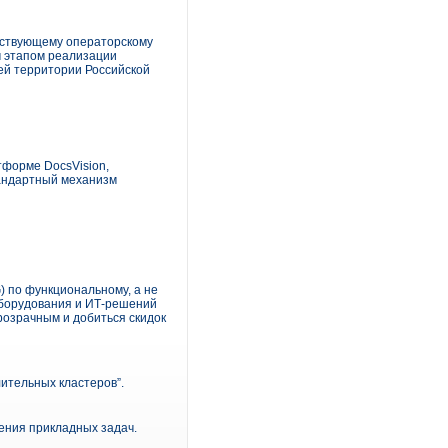
йствующему операторскому
м этапом реализации
й территории Российской
тформе DocsVision,
тандартный механизм
 по функциональному, а не
оборудования и ИТ-решений
розрачным и добиться скидок
ительных кластеров”.
ения прикладных задач.