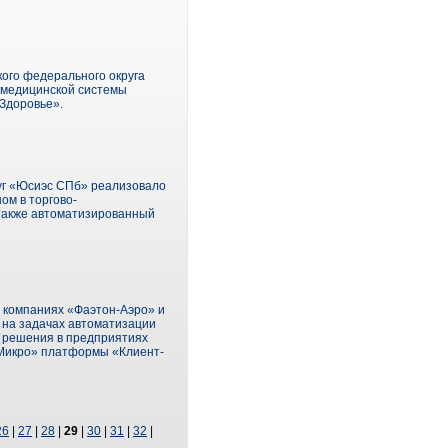
ого федерального округа
емедицинской системы
«Здоровье».
уг «Юсиэс СПб» реализовало
ом в торгово-
 также автоматизированный
 компаниях «Фаэтон-Аэро» и
 на задачах автоматизации
е решения в предприятиях
БМикро» платформы «Клиент-
26
|
27
|
28
|
29
|
30
|
31
|
32
|