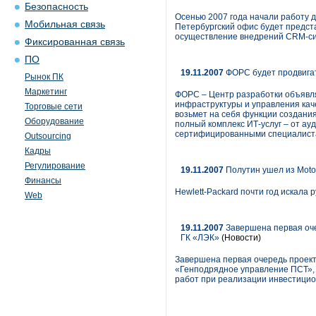
Безопасность
Осенью 2007 года начали работу д
Мобильная связь
Петербургский офис будет предста
осуществление внедрений CRM-сист
Фиксированная связь
ПО
19.11.2007
ФОРС будет продвигать
Рынок ПК
Маркетинг
ФОРС – Центр разработки объявля
инфраструктуры и управления каче
Торговые сети
возьмет на себя функции создани
Оборудование
полный комплекс ИТ-услуг – от ау
сертифицированными специалист
Outsourcing
Кадры
Регулирование
19.11.2007
Полутин ушел из Motor
Финансы
Hewlett-Packard почти год искала 
Web
19.11.2007
Завершена первая оче
ГК «ЛЭК»
(Новости)
Завершена первая очередь проек
«Генподрядное управление ПСТ», 
работ при реализации инвестицион