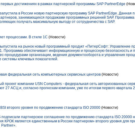
первых достижениях в рамках партнерской программы SAP PartnerEdge
(Нов
 запустила в России новую партнерскую программу SAP PartnerEdge. Данная 
 партнеров, занимающихся продажами программных решений SAP. Программа 
оляющих получать максимальную выгоду от сотрудничества с SAP.
ет процессами. В стиле 1С
(Новости)
ыпустила на рынок новый программный продукт «ПитерСофт: Управление пр
1. Программа обеспечивает информационную и процессную безопасность и 
ес-процедурами организации, ведения документооборота и управления про
 системы ключевых показателей.
овая федеральная сеть компьютерных сервисных центров
(Новости)
вый проект компании USN Computers - федеральная сеть авторизованных сер
т 27 АСЦ и, согласно прогнозам компании, уже по итогам первого квартала 2
BSI второго уровня по продвижению стандарта ISO 20000
(Новости)
 подписали партнерское соглашение по продвижению стандарта ISO 20000 н
ния КРОК является единственным в России партнером» второго уровня для п
 Partner».