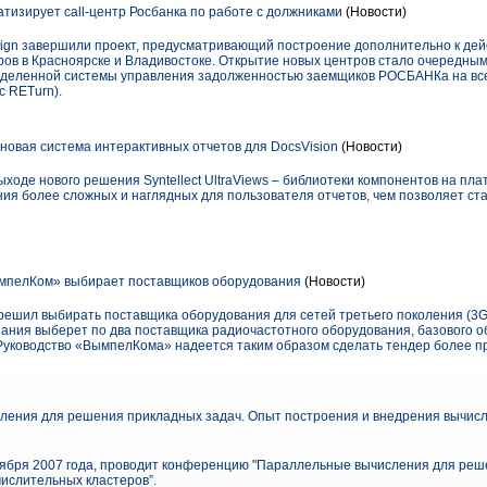
тизирует call-центр Росбанка по работе с должниками
(Новости)
ign завершили проект, предусматривающий построение дополнительно к де
тров в Красноярске и Владивостоке. Открытие новых центров стало очередны
деленной системы управления задолженностью заемщиков РОСБАНКа на все
 RETurn).
 – новая система интерактивных отчетов для DocsVision
(Новости)
ыходе нового решения Syntellect UltraViews – библиотеки компонентов на пла
я более сложных и наглядных для пользователя отчетов, чем позволяет с
пелКом» выбирает поставщиков оборудования
(Новости)
шил выбирать поставщика оборудования для сетей третьего поколения (3G)
ания выберет по два поставщика радиочастотного оборудования, базового 
 Руководство «ВымпелКома» надеется таким образом сделать тендер более п
ения для решения прикладных задач. Опыт построения и внедрения вычисл
ября 2007 года, проводит конференцию "Параллельные вычисления для реш
ислительных кластеров”.