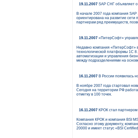
19.11.2007
SAP СНГ объявляет о 
В начале 2007 года компания SAP
ориентирована на развитие сети
партнерам ряд преимуществ, позв
19.11.2007
«ПитерСофт» управля
Недавно компания «ПитерСофт» в
технологической платформы 1С 8.
автоматизации и управления бизн
между подразделениями на основе
16.11.2007
В России появилась н
В ноябре 2007 года стартовал но
Сегодня на территории РФ работаю
отметку в 100 точек.
16.11.2007
КРОК стал партнером 
Компания КРОК и компания BSI MS
Согласно этому документу, компа
20000 и имеет статус «BSI Certified