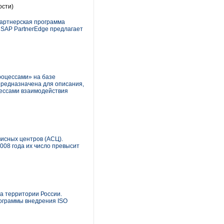
ости)
партнерская программа
SAP PartnerEdge предлагает
оцессами» на базе
предназначена для описания,
цессами взаимодействия
висных центров (АСЦ).
008 года их число превысит
а территории России.
рограммы внедрения ISO