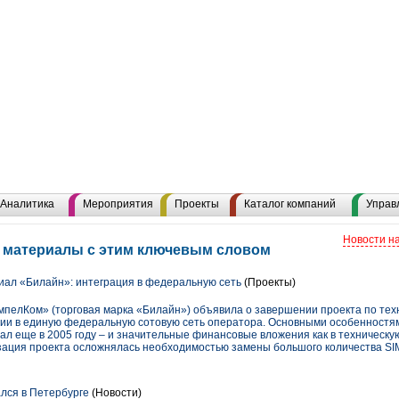
Аналитика
Мероприятия
Проекты
Каталог компаний
Управ
Новости н
е материалы с этим ключевым словом
ал «Билайн»: интеграция в федеральную сеть
(Проекты)
мпелКом» (торговая марка «Билайн») объявила о завершении проекта по тех
ии в единую федеральную сотовую сеть оператора. Основными особенностям
ал еще в 2005 году – и значительные финансовые вложения как в техническую
зация проекта осложнялась необходимостью замены большого количества SIM
лся в Петербурге
(Новости)