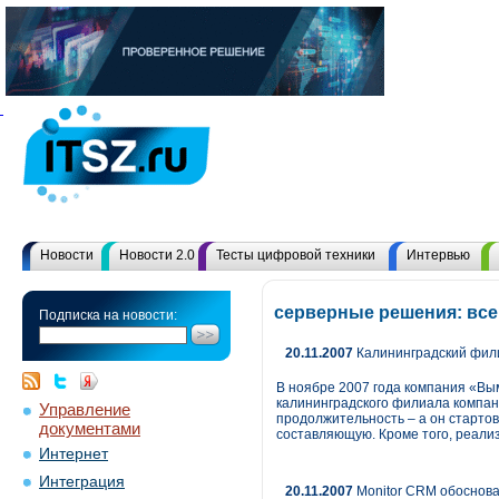
Новости
Новости 2.0
Тесты цифровой техники
Интервью
серверные решения: вс
Подписка на новости:
20.11.2007
Калининградский фили
В ноябре 2007 года компания «Вы
калининградского филиала компан
Управление
продолжительность – а он стартов
документами
составляющую. Кроме того, реали
Интернет
Интеграция
20.11.2007
Monitor CRM обоснова