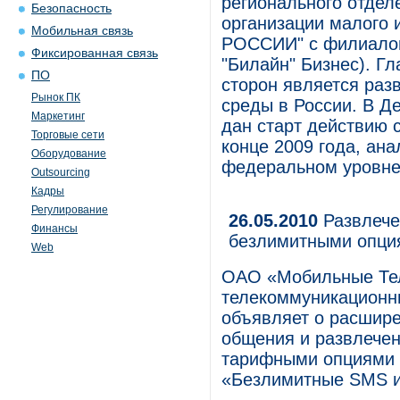
регионального отде
Безопасность
организации малого
Мобильная связь
РОССИИ" с филиалом
Фиксированная связь
"Билайн" Бизнес). Г
ПО
сторон является раз
Рынок ПК
среды в России. В Д
Маркетинг
дан старт действию 
Торговые сети
конце 2009 года, ан
Оборудование
федеральном уровне
Outsourcing
Кадры
Регулирование
26.05.2010
Развлече
Финансы
безлимитными опци
Web
ОАО «Мобильные Те
телекоммуникационны
объявляет о расшир
общения и развлечен
тарифными опциями 
«Безлимитные SMS и