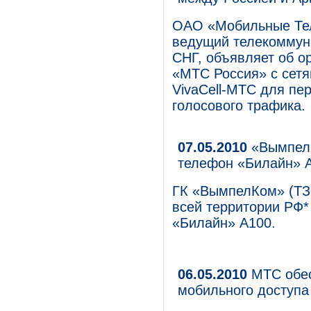
ОАО «Мобильные Те
ведущий телекоммуни
СНГ, объявляет об о
«МТС Россия» с сет
VivaCell-МТС для пе
голосового трафика.
07.05.2010
«ВымпелК
телефон «Билайн» 
ГК «ВымпелКом» (ТЗ 
всей территории РФ*
«Билайн» А100.
06.05.2010
МТС обес
мобильного доступа 