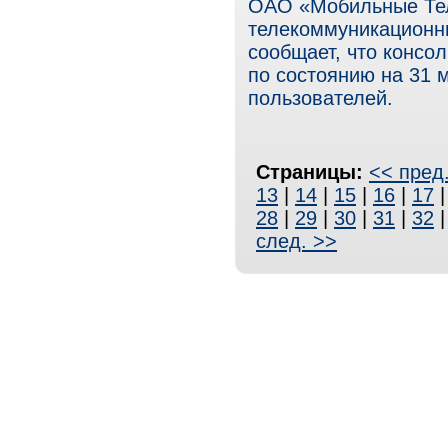
ОАО «Мобильные Те
телекоммуникационны
сообщает, что консо
по состоянию на 31 
пользователей.
Страницы:
<< пред
13
|
14
|
15
|
16
|
17
28
|
29
|
30
|
31
|
32
след. >>