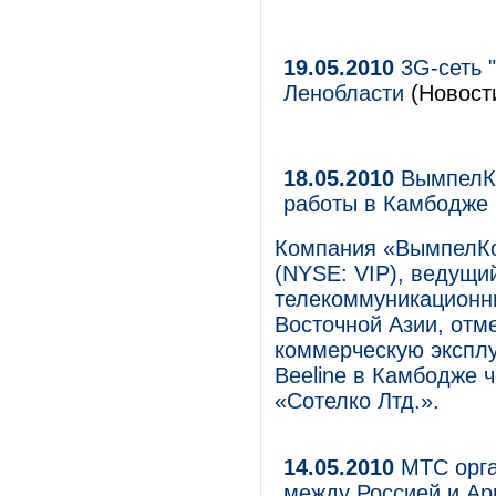
19.05.2010
3G-сеть "
Ленобласти
(Новости
18.05.2010
ВымпелКо
работы в Камбодже
Компания «ВымпелКо
(NYSE: VIP), ведущ
телекоммуникационны
Восточной Азии, отме
коммерческую экспл
Beeline в Камбодже
«Сотелко Лтд.».
14.05.2010
МТС орга
между Россией и А