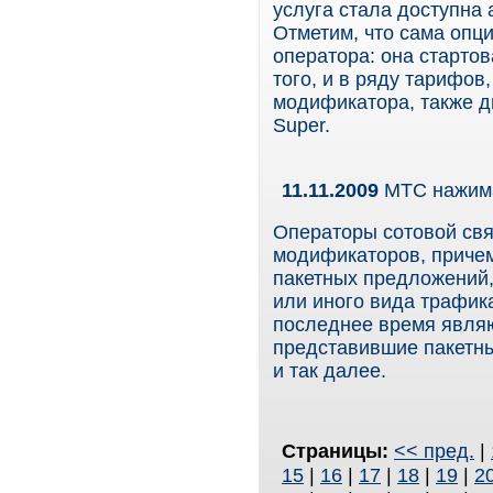
услуга стала доступна
Отметим, что сама опц
оператора: она стартов
того, и в ряду тарифов
модификатора, также д
Super.
11.11.2009
МТС нажима
Операторы сотовой свя
модификаторов, причем
пакетных предложений,
или иного вида трафик
последнее время явля
представившие пакетны
и так далее.
Страницы:
<< пред.
|
15
|
16
|
17
|
18
|
19
|
2