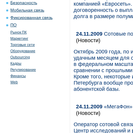
Безопасность
компанией «Евросеть».
договоренность о выпл
Мобильная связь
долга в размере полум
Фиксированная связь
ПО
Рынок ПК
24.11.2009
Сотовые по
Маркетинг
(Новости)
Торговые сети
Октябрь 2009 года, по
Оборудование
удачным месяцем для с
Outsourcing
в федеральном масштаб
Кадры
сравнении с прошлыми
Регулирование
Кроме того, некоторые 
Финансы
Петербурга вообще пр
Web
абонентской базы.
24.11.2009
«МегаФон» б
(Новости)
Оператор сотовой связ
Центр исследований и 