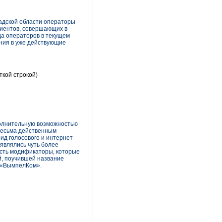
адской области операторы
лиентов, совершающих в
да операторов в текущем
ния в уже действующие
ткой строкой)
полнительную возможностью
 весьма действенным
ид голосового и интернет-
являлись чуть более
 есть модификаторы, которые
й, поучившей название
 «ВымпелКом».