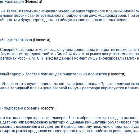
иртуализация
(Новости)
ые ТелеСистемы» анонсировал модернизацию тарифного плана «А-Мобайл» -
 новой версии станет возможность подключения двух модификаторов. При 
абоненты и будут переведены на обслуживание на новом предложении.
брь уж стартовал
(Новости)
Северной столицы отметилось запуском целого ряда инициатив игроков рынк
йку интернет-предложений, а «Билайн» вывел на рынок два узкосегментиро
 регионах России. МТС и Tele2 на данный момент лишь анонсировали запуск 
новый тариф «Простая логика» для общительных абонентов
(Новости)
бъявляет о запуске национального тарифного плана «Простая логика» во вс
ода на тарифный план и цена базовой минуты разговора варьируются в зави
- подготовка к осени
(Новости)
м сотовых операторов в преддверии 1 сентября является вывод на рынок 
а детскую или молодежную аудиторию. Данные инициативы объясняются по
езона у школьников и студентов. В нынешнем году несколько операторов уж
а игрока рынка предпочли сконцентрироваться на коробочных решениях, в