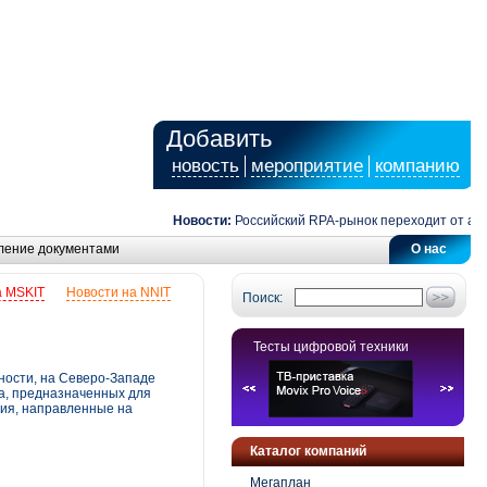
Добавить
новость
мероприятие
компанию
Новости:
Российский RPA-рынок переходит от автомат
ление документами
О нас
а MSKIT
Новости на NNIT
Поиск:
Тесты цифровой техники
ности, на Северо-Западе
а, предназначенных для
ния, направленные на
Каталог компаний
Мегаплан