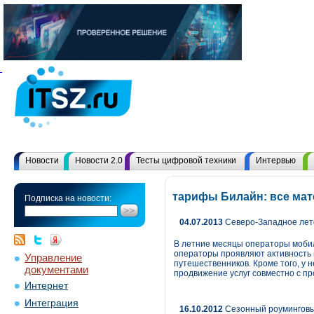
Новости
Новости 2.0
Тесты цифровой техники
Интервью
тарифы Билайн: все ма
Подписка на новости:
04.07.2013
Северо-Западное лет
В летние месяцы операторы мобил
операторы проявляют активность 
Управление
путешественников. Кроме того, у
документами
продвижение услуг совместно с п
Интернет
Интеграция
16.10.2012
Сезонный роуминговы