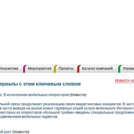
Аналитика
Мероприятия
Проекты
Каталог компаний
Управ
Новости н
териалы с этим ключевым словом
о. В исполнении мобильных операторов
(Новости)
ьной связи продолжают реализацию своих маркетинговых инициатив. В част
в части вывода на рынок новых тарифных опций услуги мобильного Интернет
 некоторых из операторов «большой тройки» введены специальные предложе
родвижением мобильных гаджетов.
й рост
(Новости)