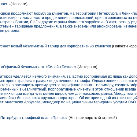
ность
(Новости)
связи продолжают борьбу за клиентов. На территории Петербурга и Ленингр
 активизировались в части продвижения предложений, ориентированных на к
страны Балтии, СНГ и другие страны ближнего зарубежья. В частности, у ря
стевые» тарифные предложения, а также внесены или анонсированы измене
ей региона.
скает новый безлимитный тариф для корпоративных клиентов
(Новости коро
: «Офисный безлимит» от «Билайн Бизнес»
(Интервью)
раторов уделяется немного внимания, зачастую воспринимая их лишь как до
и интернет-трафика в рамках подключенного тарифа. Однако опции являются
тельно расширить преимущества тарифного плана – к примеру, создать гибр
времённый в безлимитный. Корпоративные клиенты в этом отношении всегда 
я них опций всегда чуть менее широк, чем для массового рынка. Между тем,
 линейках большинства крупных операторов. Об истории одной из таких опци
ет Анастасия Арбузова, менеджер по национальным тарифам и услугам ОАО
 Петербурге тарифный план «Просто»
(Новости короткой строкой)