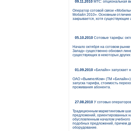
09.11.2010
МТС: опциональная в
Оператор сотовой связи «Мобильн
Мобайл 2010». Основным отличием
закрывается, хотя существующие 
05.10.2010
Сотовые тарифы: октя
Начало октября на сотовом рынке 
Запад» существенно обновил лине
существующих в некоторых других
01.09.2010
«Билайн» запускает 
ОАО «ВымпелКом» (ТМ «Билайн») о
запуска тарифа, стоимость перех
проживания абонента.
27.08.2010
У сотовых операторов 
Традиционным маркетинговым шаго
предложений, ориентированных н
обусловленным началом учебного с
подобных предложений, причем дв
оборудование.