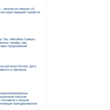
 запуска его версии «А-
этом существующий тариф не
а. Так, «МегаФон Северо-
ванных тарифа, уже
новых предложений.
ех регионах России. Дата
симости от филиала
специализированных
вышенным спросом,
е объявили о запуске
ключающих брендированное