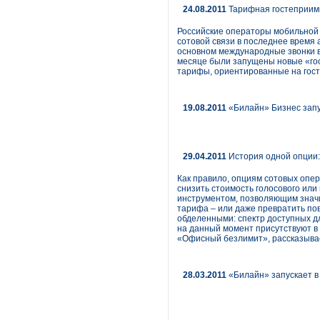
24.08.2011
Тарифная гостеприим
Российские операторы мобильной 
сотовой связи в последнее время
основном международные звонки в 
месяце были запущены новые «го
тарифы, ориентированные на гост
19.08.2011
«Билайн» Бизнес запу
29.04.2011
История одной опции
Как правило, опциям сотовых опе
снизить стоимость голосового ил
инструментом, позволяющим значи
тарифа – или даже превратить по
обделенными: спектр доступных дл
на данный момент присутствуют в
«Офисный безлимит», рассказыва
28.03.2011
«Билайн» запускает в