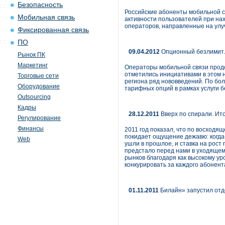
Безопасность
Российские абоненты мобильной с
Мобильная связь
активности пользователей при на
операторов, направленные на улу
Фиксированная связь
ПО
09.04.2012
Опционный безлимит. 
Рынок ПК
Маркетинг
Операторы мобильной связи продо
отметились инициативами в этом 
Торговые сети
региона ряд нововведений. По бо
Оборудование
тарифных опций в рамках услуги 
Outsourcing
Кадры
28.12.2011
Вверх по спирали. Ито
Регулирование
Финансы
2011 год показал, что по восходящ
покидает ощущение дежавю: когда-
Web
ушли в прошлое, и ставка на рост 
предстало перед нами в уходящем
рынков благодаря как высокому ур
конкурировать за каждого абонент
01.11.2011
Билайн» запустил отд