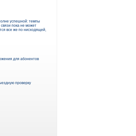
полне успешной: темпы
 связи пока не может
тся все же по нисходящей,
ложения для абонентов
ыездную проверку