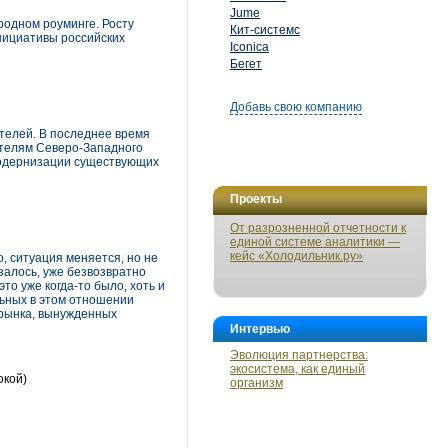
Jume
родном роуминге. Росту
Кит-системс
нициативы российских
Iconica
Бегет
Добавь свою компанию
телей. В последнее время
ателям Северо-Западного
модернизации существующих
Проекты
От разрозненной отчетности к
единой системе аналитики —
кейс «Холодильник.ру»
о, ситуация меняется, но не
азалось, уже безвозвратно
то уже когда-то было, хоть и
льных в этом отношении
в рынка, вынужденных
Интервью
Эволюция партнерства:
экосистема, как единый
окой)
организм