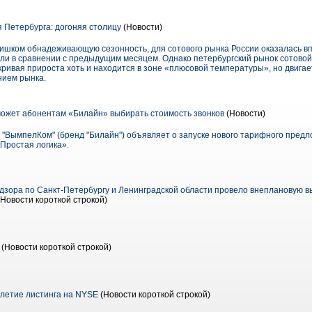
Петербурга: догоняя столицу
(Новости)
лишком обнадеживающую сезонность, для сотового рынка России оказалась в
ли в сравнении с предыдущим месяцем. Однако петербургский рынок сотовой
кривая прироста хоть и находится в зоне «плюсовой температуры», но двигае
нием рынка.
ожет абонентам «Билайн» выбирать стоимость звонков
(Новости)
"ВымпелКом" (бренд "Билайн") объявляет о запуске нового тарифного пред
Простая логика».
зора по Санкт-Петербургу и Ленинградской области провело внеплановую в
Новости короткой строкой)
(Новости короткой строкой)
летие листинга на NYSE
(Новости короткой строкой)