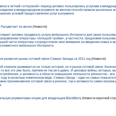
вязи в летний «отпускной» период активно пользовались услугами в междуна
хождении в международном роуминге во многом способствовали различные и
чшение условий предоставления услуг в роуминге.
Расцветает по весне
(Новости)
лжают активно продвигать услуги мобильного Интернета для своих пользова
направлении операторы «большой тройки», в частности, предложив пользов
льшей части операторы сосредоточили свое внимание на введении новых и 
безлимитного мобильного Интернета.
ги развития рынка сотовой связи Северо-Запада за 2011 год
(Новости)
ей спирали развивается не только история, но и рынок сотовой связи. Конечн
то все это уже было, причем не так уж и давно. И ценовые войны, которые, к
потребления, и активность в области повышения лояльности абонентов – все э
 году в несколько измененном виде. Северо-Запад – один из самых показате
овню проникновения сотовой связи в регионе, так и активности самих игроко
а.
ельную роуминговую опцию для владельцев BlackBerry
(Новости короткой стр