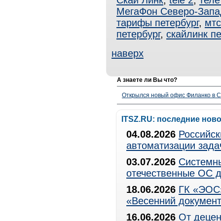
Скай Линк
,
tele 2
,
теле
МегаФон Северо-Запа
тарифы петербург
,
мтс
петербург
,
скайлинк пе
наверх
А знаете ли Вы что?
Открылся новый офис Филанко в С
ITSZ.RU: последние нов
04.08.2026
Российск
автоматизации зада
03.07.2026
Системны
отечественные ОС д
18.06.2026
ГК «ЭОС»
«Весенний документ
16.06.2026
От децен