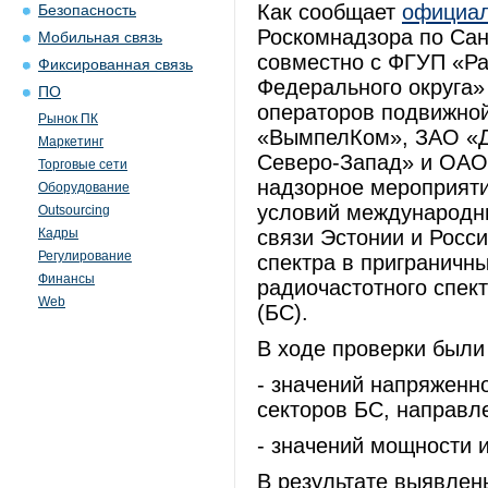
Как сообщает
официал
Безопасность
Роскомнадзора по Сан
Мобильная связь
совместно с ФГУП «Ра
Фиксированная связь
Федерального округа»
ПО
операторов подвижно
Рынок ПК
«ВымпелКом», ЗАО «Д
Маркетинг
Северо-Запад» и ОАО 
Торговые сети
надзорное мероприяти
Оборудование
условий международн
Outsourcing
Кадры
связи Эстонии и Росс
Регулирование
спектра в приграничн
Финансы
радиочастотного спек
Web
(БС).
В ходе проверки были
- значений напряженн
секторов БС, направле
- значений мощности 
В результате выявле