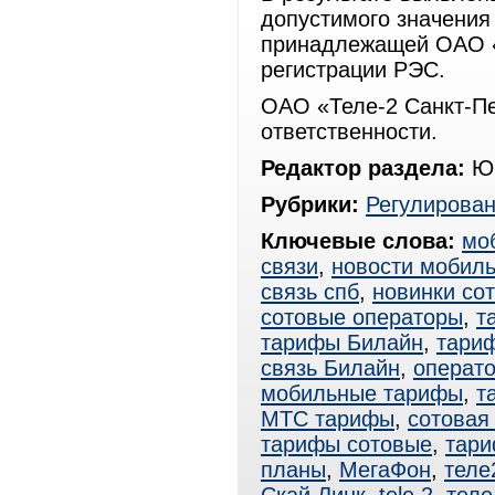
допустимого значения
принадлежащей ОАО «
регистрации РЭС.
ОАО «Теле-2 Санкт-Пе
ответственности.
Редактор раздела:
Юр
Рубрики:
Регулирова
Ключевые слова:
мо
связи
,
новости мобиль
связь спб
,
новинки со
сотовые операторы
,
т
тарифы Билайн
,
тари
связь Билайн
,
операт
мобильные тарифы
,
т
МТС тарифы
,
сотовая
тарифы сотовые
,
тар
планы
,
МегаФон
,
теле