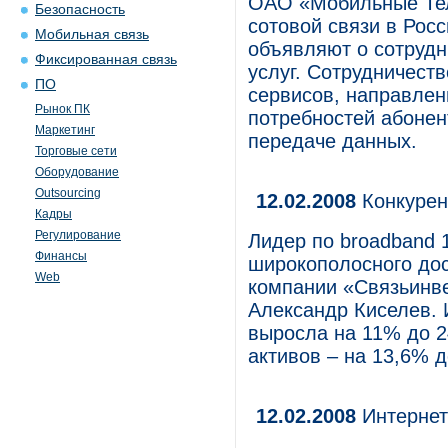
ОАО «Мобильные Тел
Безопасность
сотовой связи в Росс
Мобильная связь
объявляют о сотрудн
Фиксированная связь
услуг. Сотрудничест
ПО
сервисов, направлен
Рынок ПК
потребностей абонен
Маркетинг
передаче данных.
Торговые сети
Оборудование
Outsourcing
12.02.2008
Конкурен
Кадры
Регулирование
Лидер по broadband 
Финансы
широкополосного дос
Web
компании «Связьинве
Александр Киселев. 
выросла на 11% до 2
активов – на 13,6% д
12.02.2008
Интернет-