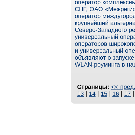
оператор комплексны
СНГ, ОАО «Межрегио
оператор междугоро
крупнейший альтерн
Северо-Западного р
универсальный опера
операторов широкопо
и универсальный оп
объявляют о запуске
WLAN-роуминга в на
Страницы:
<< пред
13
|
14
|
15
|
16
|
17