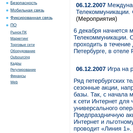
Безопасность
06.12.2007
Междунар
Мобильная связь
Телекоммуникации. 
Фиксированная связь
(Мероприятия)
ПО
6 декабря начнется 
Рынок ПК
Телекоммуникации. С
Маркетинг
проходить в течение 
Торговые сети
Петербурге, в отеле R
Оборудование
Outsourcing
Кадры
06.12.2007
Игра на 
Регулирование
Финансы
Ряд петербургских т
Web
сезонные акции, нап
базы. Так, с начала
к сети Интернет для 
универсального опер
Предпраздничную ак
Интернет и льготном
проводит «Линия 1».