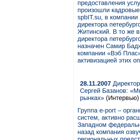
предоставления услуг
произошли кадровые 
spbIT.su, в компании
директора петербург
Житинский. В то же 
директора петербургс
назначен Самир Бадж
компании «Вэб Плас»
активизацией этих о
28.11.2007
Директор
Сергей Базанов: «М
рынках»
(Интервью)
Группа e-port – орг
систем, активно рас
Западном федерально
назад компания озв
региональных предст