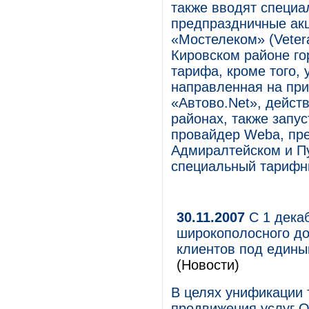
также вводят специа
предпраздничные акци
«Мостелеком» (Vetera
Кировском районе го
тарифа, кроме того, 
направленная на при
«Автово.Net», дейст
районах, также запу
провайдер Weba, пре
Адмиралтейском и П
специальный тарифн
30.11.2007
С 1 дека
широкополосного до
клиентов под един
(Новости)
В целях унификации
продвижения услуг О