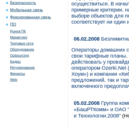
Безопасность
осуществиться. В нача
примерные критерии, н
Мобильная связь
выборе объектов для п
Фиксированная связь
соответствует ни один 
ПО
Рынок ПК
Маркетинг
06.02.2008
Безлимитны
Торговые сети
Операторы домашних с
Оборудование
свои тарифные планы. 
Outsourcing
действовать у провай
Кадры
оператором Ozerki.Net
Регулирование
Хоум») и компании «Ки
Финансы
предложений, так и та
Web
включенного предопла
05.02.2008
Группа ком
«БашРТКомм» и ОАО "
и Технологии.2008"
(Но