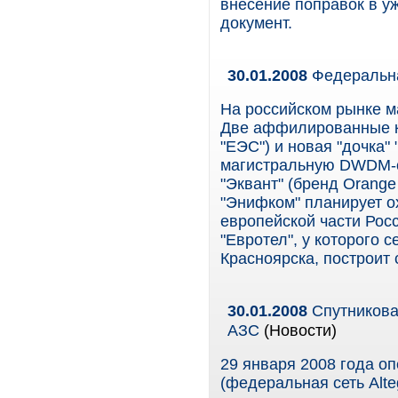
внесение поправок в у
документ.
30.01.2008
Федеральна
На российском рынке м
Две аффилированные к
"ЕЭС") и новая "дочка"
магистральную DWDM-с
"Эквант" (бренд Orange 
"Энифком" планирует о
европейской части Росс
"Евротел", у которого 
Красноярска, построит 
30.01.2008
Спутникова
АЗС
(Новости)
29 января 2008 года о
(федеральная сеть Alt