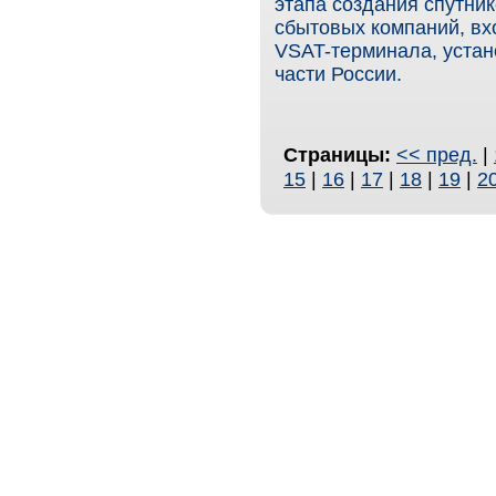
этапа создания спутни
сбытовых компаний, вх
VSAT-терминала, устан
части России.
Страницы:
<< пред.
|
15
|
16
|
17
|
18
|
19
|
2