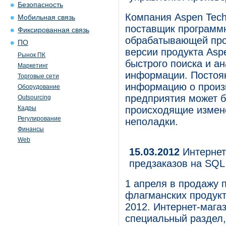
Безопасность
Компания Aspen Tech
Мобильная связь
поставщик программн
Фиксированная связь
обрабатывающей про
ПО
версии продукта Aspe
Рынок ПК
быстрого поиска и а
Маркетинг
информации. Постоя
Торговые сети
информацию о произ
Оборудование
предприятия может б
Outsourcing
Кадры
происходящие измен
Регулирование
неполадки.
Финансы
Web
15.03.2012
Интернет-
предзаказов на SQL
1 апреля в продажу п
флагманских продукт
2012. Интернет-магаз
специальный раздел,