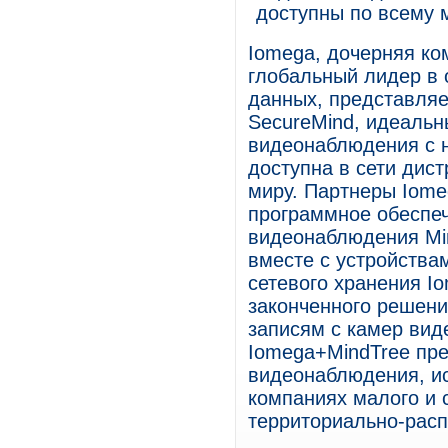
доступны по всему 
Iomega, дочерняя к
глобальный лидер в 
данных, представляе
SecureMind, идеальн
видеонаблюдения с 
доступна в сети дис
миру. Партнеры Iome
программное обеспе
видеонаблюдения Mi
вместе с устройства
сетевого хранения Io
законченного решени
записям с камер ви
Iomega+MindTree пр
видеонаблюдения, ис
компаниях малого и 
территориально-расп