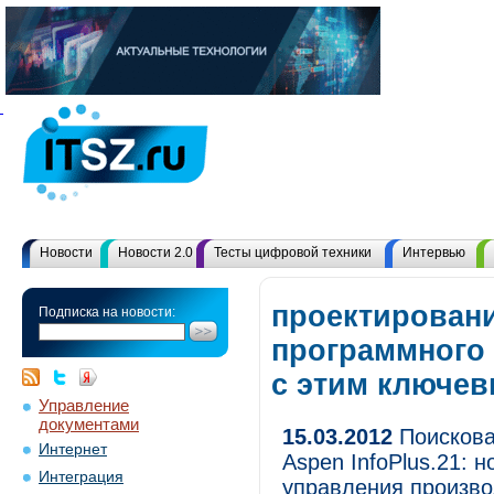
Новости
Новости 2.0
Тесты цифровой техники
Интервью
проектирован
Подписка на новости:
программного 
с этим ключе
Управление
документами
15.03.2012
Поискова
Интернет
Aspen InfoPlus.21: 
Интеграция
управления произв