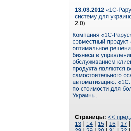
13.03.2012
«1С-Рару
систему для украин
2.0)
Компания «1С-Рарус
совместный продукт
оптимальное решени
бизнеса в управлени
обслуживанием клие
продукта являются в
самостоятельного ос
автоматизацию. «1С
по стоимости для бо
Украины.
Страницы:
<< пред
13
|
14
|
15
|
16
|
17
28
|
29
|
30
|
31
|
32