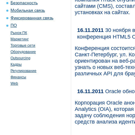
Безопасность
сайтами (CMS), состав
Мобильная связь
установках на сайтах.
Фиксированная связь
ПО
16.11.2011
30 ноября в
Рынок ПК
конференция HTML5 
Маркетинг
Торговые сети
Конференция состоится
Оборудование
Санкт-Петербург, ул. 
Outsourcing
ориентирован на веб-р
Кадры
узнать о новых веб-те
Регулирование
различных API для брау
Финансы
Web
16.11.2011
Oracle обнов
Корпорация Oracle анон
Analytics (OIA), кото
задачу соблюдения но
средств анализа иден