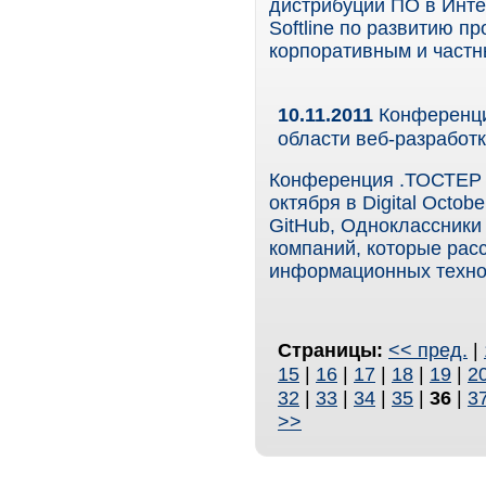
дистрибуции ПО в Инте
Softline по развитию 
корпоративным и частн
10.11.2011
Конференци
области веб-разработ
Конференция .ТОСТЕР {
октября в Digital Octob
GitHub, Одноклассники
компаний, которые рас
информационных техно
Страницы:
<< пред.
|
15
|
16
|
17
|
18
|
19
|
2
32
|
33
|
34
|
35
|
36
|
3
>>