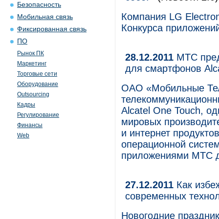
Безопасность
Компания LG Electro
Мобильная связь
Конкурса приложений
Фиксированная связь
ПО
Рынок ПК
28.12.2011
МТС пред
Маркетинг
для смартфонов Alc
Торговые сети
Оборудование
ОАО «Мобильные Те
Outsourcing
телекоммуникационны
Кадры
Alcatel One Touch, 
Регулирование
мировых производит
Финансы
и интернет продукто
Web
операционной систе
приложениями МТС дл
27.12.2011
Как избе
современных техно
Новогодние праздники