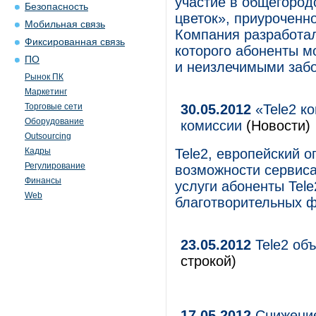
участие в общегород
Безопасность
цветок», приуроченн
Мобильная связь
Компания разработа
Фиксированная связь
которого абоненты м
ПО
и неизлечимыми заб
Рынок ПК
Маркетинг
Торговые сети
30.05.2012
«Tele2 ко
Оборудование
комиссии
(Новости)
Outsourcing
Кадры
Tele2, европейский 
Регулирование
возможности сервиса
Финансы
услуги абоненты Tele
Web
благотворительных ф
23.05.2012
Tele2 объ
строкой)
17.05.2012
Снижение