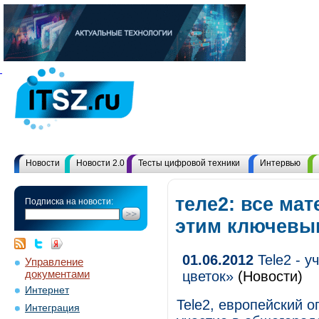
Новости
Новости 2.0
Тесты цифровой техники
Интервью
теле2: все ма
Подписка на новости:
этим ключевы
01.06.2012
Tele2 - у
Управление
документами
цветок»
(Новости)
Интернет
Tele2, европейский 
Интеграция