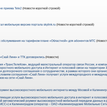
не приема Tele2
(Новости короткой строкой)
ал мобильную версию портала skylink.ru
(Новости короткой строкой)
х обслуживания на тарифном плане «Областной» для абонентов МТС
(Новост
«Скай Линк» и ТТК договорились
(Новости)
ния «ТрансТелеКом», ведущий магистральный оператор связи России, и компа
ростного мобильного доступа в Интернет и голосовой связи на территории 
 долгосрочного соглашения о сотрудничестве, в рамках которого они орган
условиям соглашения «Скай Линк» получает услуги междугородного и междун
вов на сети «Скай Линк».
оуминг высокоскоростного мобильного интернета между Москвой и Калининг
яющая услуги высокоскоростного мобильного доступа в интернет и голосово
й автоматический роуминг высокоскоростной мобильной передачи данных в ре
«МСС») и Калининградом (оператор – ОАО «Калининградские Мобильные Сети