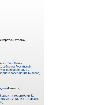
и короткой строкой)
ния «Скай Линк»,
31 субъекта Российской
изуют присоединение и
ародного завершения вызовов,
радом
(Новости)
й связи на территории 31
жиме EV- DO (до 2,4 Мб/сек)
»).