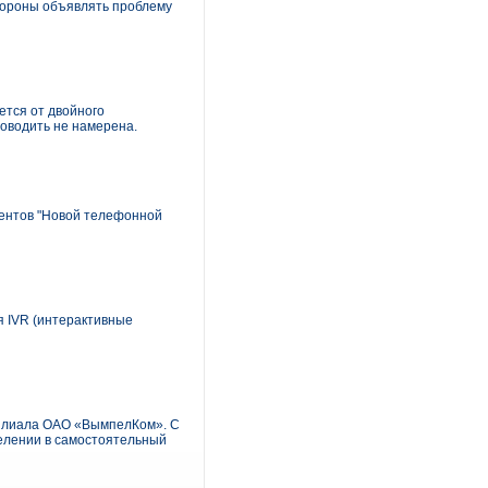
бороны объявлять проблему
ется от двойного
роводить не намерена.
нентов "Новой телефонной
я IVR (интерактивные
филиала ОАО «ВымпелКом». С
делении в самостоятельный