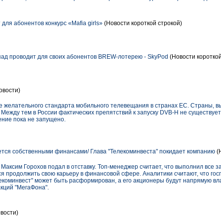
 для абонентов конкурс «Mafia girls»
(Новости короткой строкой)
ад проводит для своих абонентов BREW-лотерею - SkyPod
(Новости короткой
овости)
е желательного стандарта мобильного телевещания в странах ЕС. Страны, 
Между тем в России фактических препятствий к запуску DVB-H не существует
ние пока не запущено.
тся собственными финансами/ Глава "Телекоминвеста" покидает компанию
(
Максим Горохов подал в отставку. Топ-менеджер считает, что выполнил все з
я продолжить свою карьеру в финансовой сфере. Аналитики считают, что гос
лекоминвест" может быть расформирован, а его акционеры будут напрямую в
кций "МегаФона".
вости)