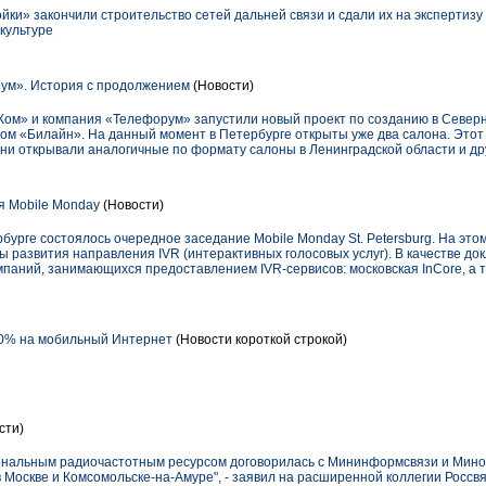
ки» закончили строительство сетей дальней связи и сдали их на экспертиз
культуре
ум». История с продолжением
(Новости)
ом» и компания «Телефорум» запустили новый проект по созданию в Северн
ом «Билайн». На данный момент в Петербурге открыты уже два салона. Этот
ни открывали аналогичные по формату салоны в Ленинградской области и дру
я Mobile Monday
(Новости)
ербурге состоялось очередное заседание Mobile Monday St. Petersburg. На эт
 развития направления IVR (интерактивных голосовых услуг). В качестве до
паний, занимающихся предоставлением IVR-сервисов: московская InCore, а та
 50% на мобильный Интернет
(Новости короткой строкой)
сти)
ональным радиочастотным ресурсом договорилась с Мининформсвязи и Мин
в Москве и Комсомольске-на-Амуре", - заявил на расширенной коллегии Росс