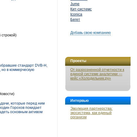
Jume
Кит-системс
Iconica
Бегет
Добавь свою компанию
 строкой)
Проекты
выбравшие стандарт DVB-H,
, но в коммерческую
От разрозненной отчетности к
единой системе аналитики —
кейс «Холодильник.ру»
Новости)
Интервью
адачи, которые перед ним
подин Горохов покидает
Эволюция партнерства:
ладеть основным активом
экосистема, как единый
организм