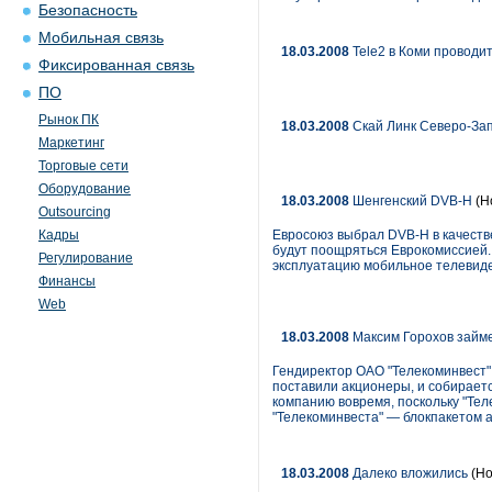
Безопасность
Мобильная связь
18.03.2008
Tele2 в Коми проводит
Фиксированная связь
ПО
Рынок ПК
18.03.2008
Скай Линк Северо-Зап
Маркетинг
Торговые сети
Оборудование
18.03.2008
Шенгенский DVB-H
(Н
Outsourcing
Кадры
Евросоюз выбрал DVB-H в качеств
будут поощряться Еврокомиссией. 
Регулирование
эксплуатацию мобильное телевиде
Финансы
Web
18.03.2008
Максим Горохов займе
Гендиректор ОАО "Телекоминвест" 
поставили акционеры, и собираетс
компанию вовремя, поскольку "Те
"Телекоминвеста" — блокпакетом а
18.03.2008
Далеко вложились
(Но