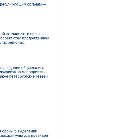
у регулирующим органам —
ой столице сети офисов
 проект стал продолжением
гих регионах.
ом заседании обсуждались
кладчиков на мероприятии
кже петербургские I-Free и
обороны о выделении
вязьохранкультуры президент