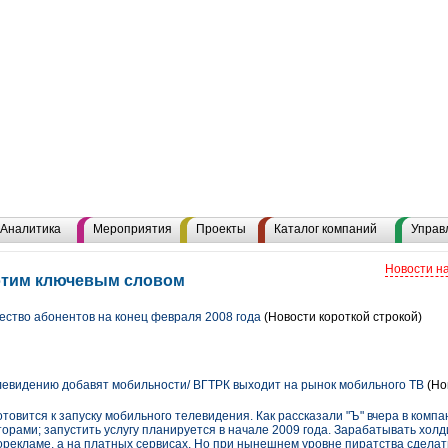
Аналитика
Мероприятия
Проекты
Каталог компаний
Управ
Новости н
 этим ключевым словом
ство абонентов на конец февраля 2008 года
(Новости короткой строкой)
евидению добавят мобильности/ ВГТРК выходит на рынок мобильного ТВ
(Но
товится к запуску мобильного телевидения. Как рассказали "Ъ" вчера в компа
рами; запустить услугу планируется в начале 2009 года. Зарабатывать холд
рекламе, а на платных сервисах. Но при нынешнем уровне пиратства сделать