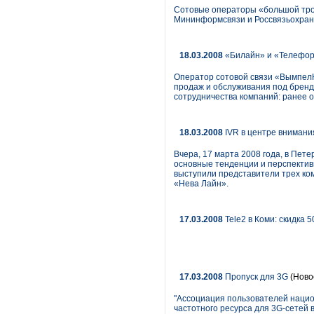
Сотовые операторы «большой трой
Мининформсвязи и Россвязьохран
18.03.2008
«Билайн» и «Телефор
Оператор сотовой связи «ВымпелК
продаж и обслуживания под бренд
сотрудничества компаний: ранее о
18.03.2008
IVR в центре внимани
Вчера, 17 марта 2008 года, в Пет
основные тенденции и перспективы
выступили представители трех ком
«Нева Лайн».
17.03.2008
Tele2 в Коми: скидка
17.03.2008
Пропуск для 3G
(Ново
"Ассоциация пользователей наци
частотного ресурса для 3G-сетей 