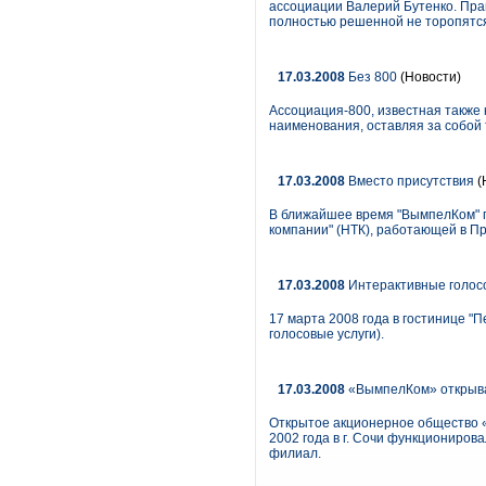
ассоциации Валерий Бутенко. Пра
полностью решенной не торопятс
17.03.2008
Без 800
(Новости)
Ассоциация-800, известная также
наименования, оставляя за собой 
17.03.2008
Вместо присутствия
(
В ближайшее время "ВымпелКом" п
компании" (НТК), работающей в П
17.03.2008
Интерактивные голосов
17 марта 2008 года в гостинице "
голосовые услуги).
17.03.2008
«ВымпелКом» открыва
Открытое акционерное общество 
2002 года в г. Сочи функциониро
филиал.