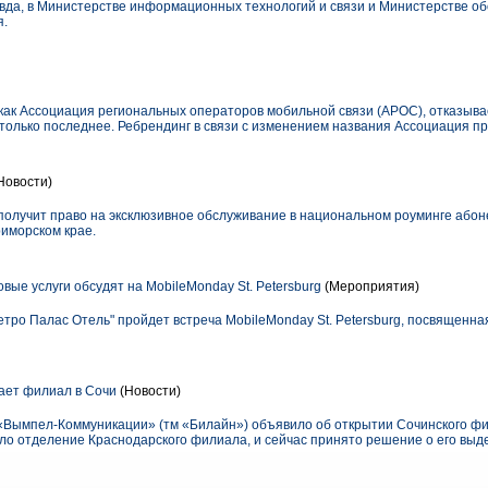
вда, в Министерстве информационных технологий и связи и Министерстве о
я.
 как Ассоциация региональных операторов мобильной связи (АРОС), отказыва
только последнее. Ребрендинг в связи с изменением названия Ассоциация п
Новости)
олучит право на эксклюзивное обслуживание в национальном роуминге або
риморском крае.
ые услуги обсудят на MobileMonday St. Petersburg
(Мероприятия)
Петро Палас Отель" пройдет встреча MobileMonday St. Petersburg, посвященна
ет филиал в Сочи
(Новости)
«Вымпел-Коммуникации» (тм «Билайн») объявило об открытии Сочинского 
вало отделение Краснодарского филиала, и сейчас принято решение о его вы