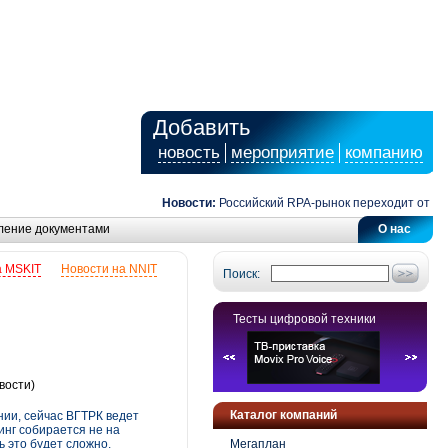
Добавить
новость
мероприятие
компанию
Новости:
Российский RPA-рынок переходит от автома
ление документами
О нас
а MSKIT
Новости на NNIT
Поиск:
Тесты цифровой техники
вости)
Каталог компаний
нии, сейчас ВГТРК ведет
инг собирается не на
 это будет сложно.
Мегаплан