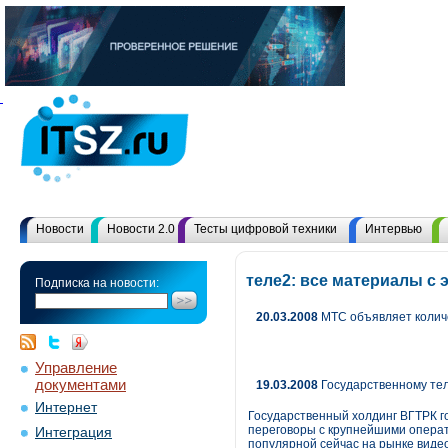
Новости
Новости 2.0
Тесты цифровой техники
Интервью
теле2: все материалы с
Подписка на новости:
20.03.2008
МТС объявляет количе
Управление
документами
19.03.2008
Государственному тел
Интернет
Государственный холдинг ВГТРК го
переговоры с крупнейшими операто
Интеграция
популярной сейчас на рынке видео