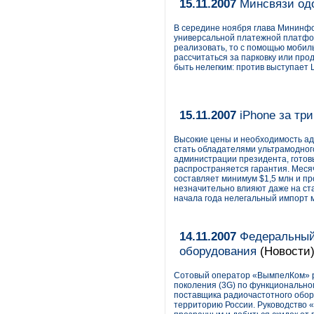
15.11.2007
Минсвязи одо
В середине ноября глава Мининф
универсальной платежной платфор
реализовать, то с помощью мобил
рассчитаться за парковку или про
быть нелегким: против выступает 
15.11.2007
iPhone за тр
Высокие цены и необходимость ад
стать обладателями ультрамодного
администрации президента, готовы
распространяется гарантия. Меся
составляет минимум $1,5 млн и п
незначительно влияют даже на ста
начала года нелегальный импорт м
14.11.2007
Федеральный
оборудования
(Новости
Сотовый оператор «ВымпелКом» р
поколения (3G) по функционально
поставщика радиочастотного обор
территорию России. Руководство 