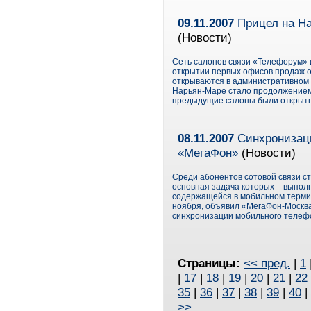
09.11.2007
Прицел на На
(Новости)
Сеть салонов связи «Телефорум» 
открытии первых офисов продаж 
открываются в административном 
Нарьян-Маре стало продолжением
предыдущие салоны были открыты 
08.11.2007
Синхронизаци
«МегаФон»
(Новости)
Среди абонентов сотовой связи с
основная задача которых – выпо
содержащейся в мобильном термина
ноября, объявил «МегаФон-Москв
синхронизации мобильного телеф
Страницы:
<< пред.
|
1
|
17
|
18
|
19
|
20
|
21
|
22
35
|
36
|
37
|
38
|
39
|
40
|
>>