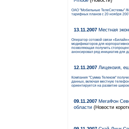
i-mode
(Новости)
ОАО "Мобильные ТелеСистемы" /МТ
тарифных планов с 20 ноября 2007
13.11.2007
Местная экон
Оператор сотовой связи «Билайн»
модификаторов для корпоративного
позволяющая получить стопроцент
анонсировал ряд инициатив для д
12.11.2007
Лицензия, ещ
Компания "Сумма Телеком" получи
данных, включая местную телефон
ориентируется на развитие широк
09.11.2007
МегаФон Севе
области
(Новости корот
09.11.2007
Скай Линк Се