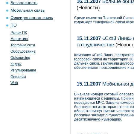
16.11.2007
Больше общат
Безопасность
(Новости)
Мобильная связь
Фиксированная связь
Среди клиентов Платежной Систем
кодов карт телефонной связи чере
ПО
Рынок ПК
15.11.2007
«Скай Линк» 
Маркетинг
сотрудничестве
(Новост
Торговые сети
Оборудование
Компания «Скай Линк», предостав
Outsourcing
голосовой связи на территории 3
дальней связи, заключили долгоср
Кадры
обеспечивают присоединение и вз
Регулирование
Финансы
Web
15.11.2007
Мобильная д
В начале ноября сотовый операто
начинающиеся с единицы. Причин
передаются МЧС. Замена номеров 
большинство из которых относятся 
абонентов могут сменить оператор
россияне забудут о существовани
десятизначную нумерацию.