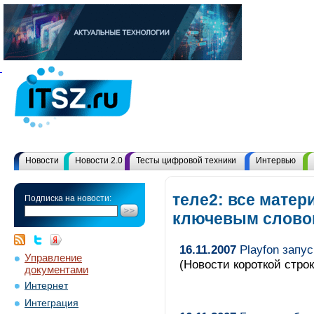
Новости
Новости 2.0
Тесты цифровой техники
Интервью
теле2: все матер
Подписка на новости:
ключевым слово
16.11.2007
Playfon запу
Управление
(Новости короткой строк
документами
Интернет
Интеграция