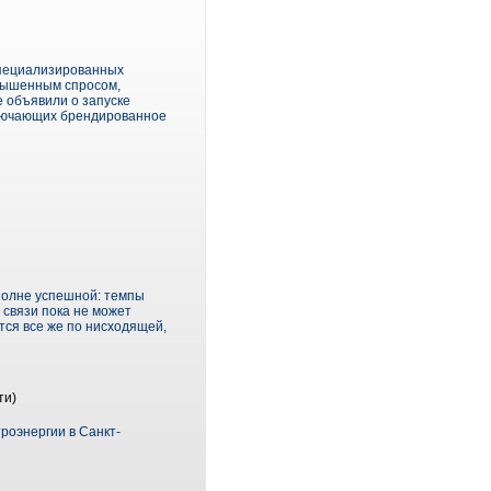
специализированных
вышенным спросом,
е объявили о запуске
ключающих брендированное
полне успешной: темпы
 связи пока не может
тся все же по нисходящей,
ти)
роэнергии в Санкт-