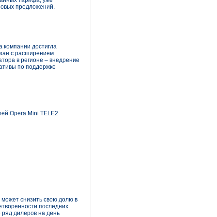
ванных тарифа, уже
новых предложений.
за компании достигла
язан с расширением
атора в регионе – внедрение
иативы по поддержке
лей Opera Mini TELE2
 может снизить свою долю в
летворенности последних
 ряд дилеров на день