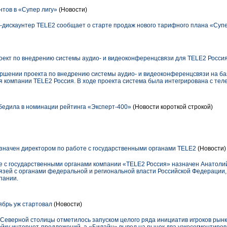
нтов в «Супер лигу»
(Новости)
дискаунтер TELE2 сообщает о старте продаж нового тарифного плана «Супе
роект по внедрению системы аудио- и видеоконференцсвязи для TELE2 Росси
ершении проекта по внедрению системы аудио- и видеоконференцсвязи на базе
я компании TELE2 Россия. В ходе проекта система была интегрирована с те
дила в номинации рейтинга «Эксперт-400»
(Новости короткой строкой)
начен директором по работе с государственными органами TELE2
(Новости)
е с государственными органами компании «TELE2 Россия» назначен Анатолий
язей с органами федеральной и региональной власти Российской Федерации
пании.
брь уж стартовал
(Новости)
Северной столицы отметилось запуском целого ряда инициатив игроков рынк