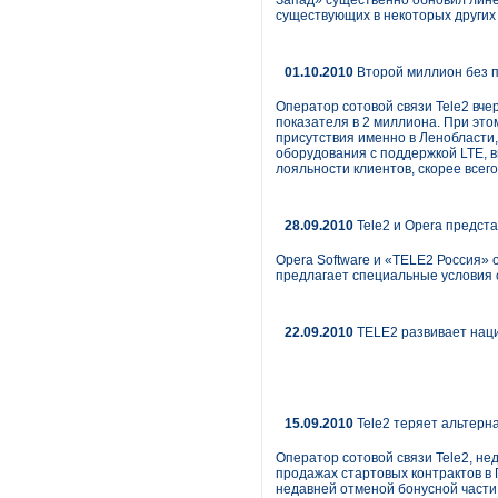
Запад» существенно обновил лине
существующих в некоторых других
01.10.2010
Второй миллион без п
Оператор сотовой связи Tele2 вче
показателя в 2 миллиона. При это
присутствия именно в Ленобласти,
оборудования с поддержкой LTE, 
лояльности клиентов, скорее всего
28.09.2010
Tele2 и Opera предст
Opera Software и «TELE2 Россия» 
предлагает специальные условия 
22.09.2010
TELE2 развивает нац
15.09.2010
Tele2 теряет альтерн
Оператор сотовой связи Tele2, не
продажах стартовых контрактов в
недавней отменой бонусной части 