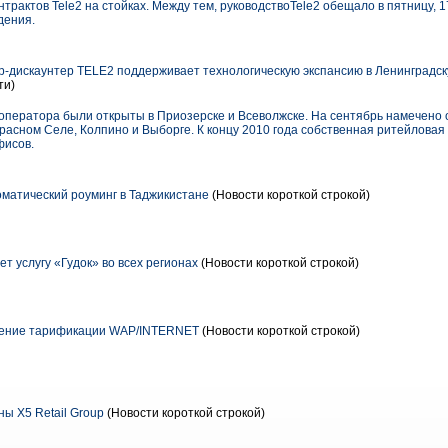
трактов Tele2 на стойках. Между тем, руководствоTele2 обещало в пятницу, 1
дения.
-дискаунтер TELE2 поддерживает технологическую экспансию в Ленинградск
ти)
оператора были открыты в Приозерске и Всеволжске. На сентябрь намечено 
Красном Селе, Колпино и Выборге. К концу 2010 года собственная ритейловая
фисов.
матический роуминг в Таджикистане
(Новости короткой строкой)
т услугу «Гудок» во всех регионах
(Новости короткой строкой)
нение тарификации WAP/INTERNET
(Новости короткой строкой)
ны X5 Retail Group
(Новости короткой строкой)