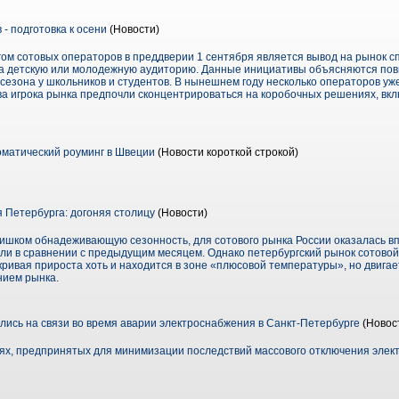
- подготовка к осени
(Новости)
м сотовых операторов в преддверии 1 сентября является вывод на рынок 
а детскую или молодежную аудиторию. Данные инициативы объясняются по
езона у школьников и студентов. В нынешнем году несколько операторов уж
а игрока рынка предпочли сконцентрироваться на коробочных решениях, в
матический роуминг в Швеции
(Новости короткой строкой)
Петербурга: догоняя столицу
(Новости)
лишком обнадеживающую сезонность, для сотового рынка России оказалась в
ли в сравнении с предыдущим месяцем. Однако петербургский рынок сотовой
кривая прироста хоть и находится в зоне «плюсовой температуры», но двигае
нием рынка.
ись на связи во время аварии электроснабжения в Санкт-Петербурге
(Новос
ях, предпринятых для минимизации последствий массового отключения элект