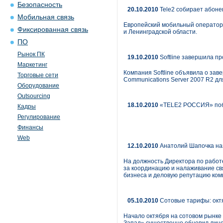
Безопасность
20.10.2010
Tele2 собирает абоне
Мобильная связь
Европейский мобильный оператор-
Фиксированная связь
и Ленинградской области.
ПО
Рынок ПК
19.10.2010
Softline завершила п
Маркетинг
Компания Softline объявила о зав
Торговые сети
Communications Server 2007 R2 дл
Оборудование
Outsourcing
18.10.2010
«TELE2 РОССИЯ» побе
Кадры
Регулирование
Финансы
Web
12.10.2010
Анатолий Шапочка наз
На должность Директора по работ
за координацию и налаживание св
бизнеса и деловую репутацию ком
05.10.2010
Сотовые тарифы: октя
Начало октября на сотовом рынке 