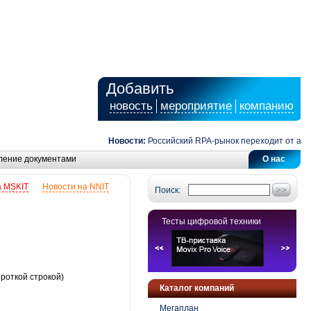
Добавить
новость
мероприятие
компанию
Новости:
Российский RPA-рынок переходит от автомат
ление документами
О нас
а MSKIT
Новости на NNIT
Поиск:
Тесты цифровой техники
роткой строкой)
Каталог компаний
Мегаплан