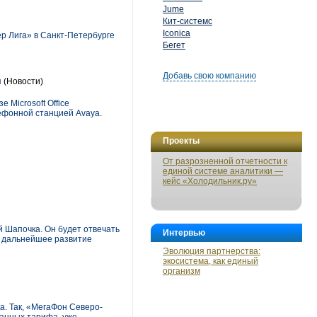
Jume
Кит-системс
Iconica
р Лига» в Санкт-Петербурге
Бегет
Добавь свою компанию
я
(Новости)
 Microsoft Office
лефонной станцией Avaya.
Проекты
От разрозненной отчетности к
единой системе аналитики —
кейс «Холодильник.ру»
 Шапочка. Он будет отвечать
Интервью
, дальнейшее развитие
Эволюция партнерства:
экосистема, как единый
организм
а. Так, «МегаФон Северо-