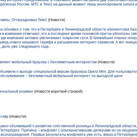
йку интернет-предложений, а «Билайн» вывел на рынок два узкосегментиро
 регионах России. МТС и Tele2 на данный момент лишь анонсировали запуск 
омпы. Отпраздновал Tele2
(Новости)
ра объявил о том, что в Петербурге и Ленинградской области абонентская ба
м в компании отмечают, что в последнее время основной приток абонбазы св
 где компания активно увеличивает покрытие сети. В ближайших планах опер
вывод нового нишевого тарифа и расширение интернет-сервисов. А вот иниц
, дело уже следующего года.
авляют мобильный браузер с безлимитным интернетом
(Новости)
объявили о выходе специальной версии браузера Opera Mini. Для пользовате
обслуживания – безлимитный мобильный интернет по выгодной цене.
иональный роуминг
(Новости короткой строкой)
ативу
(Новости)
давно объявивший о развитии собственной розницы в Ленинградской области,
 Петербурге. Причина – конфликт с альтернативными дилерами из-за неудов
вознаграждения. Первые результаты конфликта уже есть: вчера в Петербурге