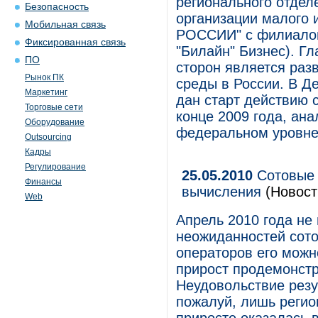
регионального отде
Безопасность
организации малого
Мобильная связь
РОССИИ" с филиалом
Фиксированная связь
"Билайн" Бизнес). Г
ПО
сторон является раз
Рынок ПК
среды в России. В Д
Маркетинг
дан старт действию 
Торговые сети
конце 2009 года, ан
Оборудование
федеральном уровне
Outsourcing
Кадры
Регулирование
25.05.2010
Сотовые 
Финансы
вычисления
(Новост
Web
Апрель 2010 года не
неожиданностей сото
операторов его можн
прирост продемонст
Неудовольствие резу
пожалуй, лишь регио