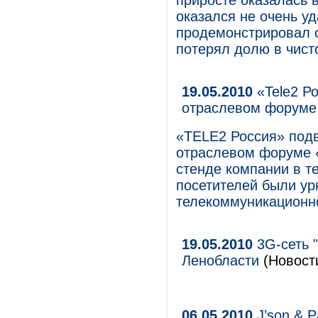
приросте оказалась 
оказался не очень у
продемонстрировал о
потерял долю в чист
19.05.2010
«Tele2 Ро
отраслевом форуме
«TELE2 Россия» подв
отраслевом форуме 
стенде компании в т
посетителей были ур
телекоммуникационно
19.05.2010
3G-сеть "
Ленобласти
(Новости
06.05.2010
J’son & P