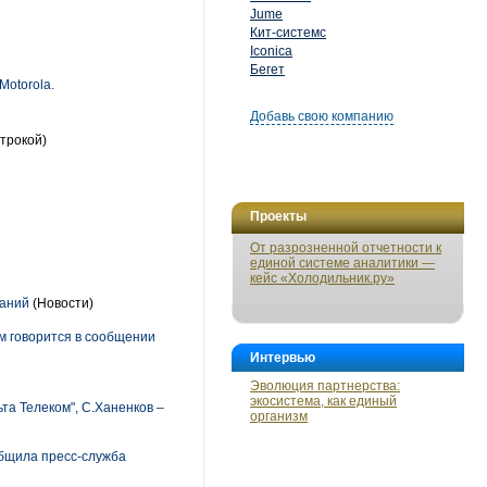
Jume
Кит-системс
Iconica
Бегет
Motorola.
Добавь свою компанию
трокой)
Проекты
От разрозненной отчетности к
единой системе аналитики —
кейс «Холодильник.ру»
паний
(Новости)
м говорится в сообщении
Интервью
Эволюция партнерства:
экосистема, как единый
та Телеком", С.Ханенков –
организм
общила пресс-служба