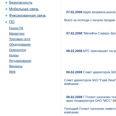
Безопасность
Мобильная связь
07.02.2008
Apple взорвала рыно
Фиксированная связь
Всего за полгода с начала продаж
ПО
Рынок ПК
07.02.2008
"МегаФон Северо-Запа
Маркетинг
Торговые сети
Оборудование
Outsourcing
06.02.2008
МТС приглашает на ю
Кадры
Регулирование
Финансы
Web
06.02.2008
Совет директоров ЗАО
Совет директоров ЗАО "Скай Линк
компании.
06.02.2008
Г.Голант назначен тех
врио гендиректора ОАО "МСС"
(Н
Геннадий Голант назначен замест
компании.