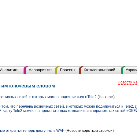
Аналитика
Мероприятия
Проекты
Каталог компаний
Управ
Новости н
 этим ключевым словом
зничных сетей, в которых можно подключиться к Tele2
(Новости)
 том, что перечень розничных сетей, в которых можно подключиться к Tele2,
-карту Tele2 можно на промо-стендах компании в гипермаркетах сетей «ОКЕ
овые открытки теперь доступны в WAP
(Новости короткой строкой)