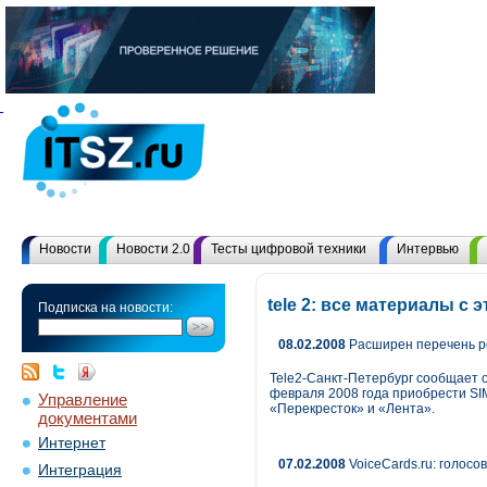
Новости
Новости 2.0
Тесты цифровой техники
Интервью
tele 2: все материалы с
Подписка на новости:
08.02.2008
Расширен перечень ро
Tele2-Санкт-Петербург сообщает о
февраля 2008 года приобрести SIM
Управление
«Перекресток» и «Лента».
документами
Интернет
07.02.2008
VoiceCards.ru: голос
Интеграция