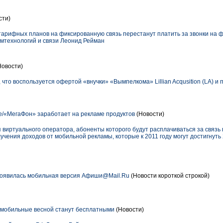
сти)
тарифных планов на фиксированную связь перестанут платить за звонки на
мтехнологий и связи Леонид Рейман
Новости)
 что воспользуется офертой «внучки» «Вымпелкома» Lillian Acqusition (LA) и 
/«МегаФон» заработает на рекламе продуктов
(Новости)
 виртуального оператора, абоненты которого будут расплачиваться за связ
учения доходов от мобильной рекламы, которые к 2011 го­ду могут достигнуть 
появилась мобильная версия Афиши@Mail.Ru
(Новости короткой строкой)
а мобильные весной станут бесплатными
(Новости)