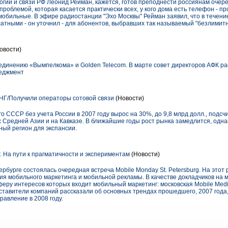
ий и связи РФ Леонид Рейман, кажется, готов преподнести россиянам очер
проблемой, которая касается практически всех, у кого дома есть телефон - 
 мобильные. В эфире радиостанции "Эхо Москвы" Рейман заявил, что в течение
атными - он уточнил - для абонентов, выбравших так называемый "безлимит
овости)
единению «Вымпелкома» и Golden Telecom. В марте совет директоров АФК р
неджмент
НГ/Получили операторы сотовой связи
(Новости)
 СССР без учета России в 2007 году вырос на 30%, до 9,8 млрд долл., подсчи
ах Средней Азии и на Кавказе. В ближайшие годы рост рынка замедлится, од
ный регион для экспансии.
 На пути к прагматичности и экспериментам
(Новости)
ербурге состоялась очередная встреча Mobile Monday St. Petersburg. На этот
ия мобильного маркетинга и мобильной рекламы. В качестве докладчиков на
феру интересов которых входит мобильный маркетинг: московская Mobile Medi
едставители компаний рассказали об основных трендах прошедшего, 2007 года,
правление в 2008 году.