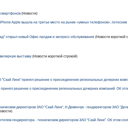
к смартфонов
(Новости)
 iPhone Apple вышла на третье место на рынке «умных телефонов», потеснив 
д" открыл новый Офис продаж и экспресс-обслуживания
(Новости короткой с
велирную выставку
(Новости короткой строкой)
 "Скай Линк" принял решение о присоединении региональных дочерних ком
" принял решение о присоединении региональных дочерних компаний. Об это
ническим директором ЗАО "Скай Линк", Н.Деменчук - гендиректором ЗАО "Дель
овости)
ителем гендиректора - техническим директором ЗАО "Скай Линк". Об этом со