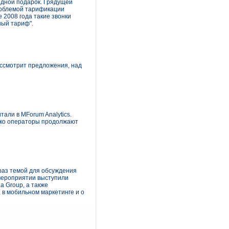
едной подарок. Грядущей
проблемой тарификации
 2008 года такие звонки
ный тариф".
ассмотрит предложения, над
тали в MForum Analytics.
нако операторы продолжают
 раз темой для обсуждения
 мероприятии выступили
a Group, а также
 в мобильном маркетинге и о