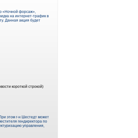
ию «Ночной форсаж»,
кидка на интернет-трафик в
ту. Данная акция будет
вости короткой строкой)
При этом г-н Шестедт может
местителя гендиректора по
руктуризацию управления,