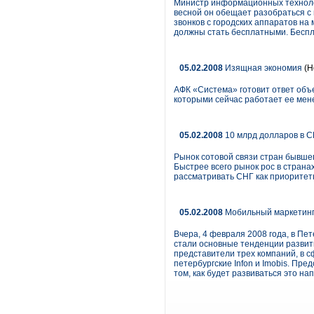
Министр информационных технолог
весной он обещает разобраться с 
звонков с городских аппаратов на
должны стать бесплатными. Беспл
05.02.2008
Изящная экономия
(Н
АФК «Система» готовит ответ объ
которыми сейчас работает ее ме
05.02.2008
10 млрд долларов в С
Рынок сотовой связи стран бывшего
Быстрее всего рынок рос в стран
рассматривать СНГ как приоритет
05.02.2008
Мобильный маркетинг.
Вчера, 4 февраля 2008 года, в Пет
стали основные тенденции развит
представители трех компаний, в с
петербургские Infon и Imobis. Пр
том, как будет развиваться это на