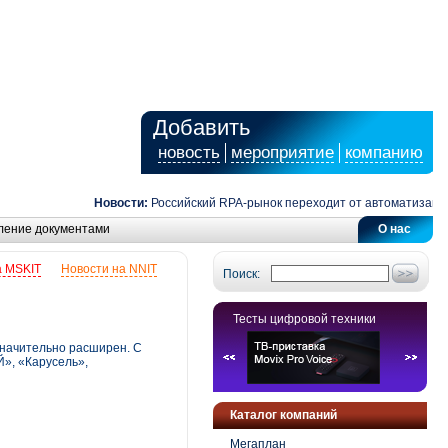
Добавить
новость
мероприятие
компанию
Новости:
Российский RPA-рынок переходит от автоматизации зад
ление документами
О нас
а MSKIT
Новости на NNIT
Поиск:
Тесты цифровой техники
 значительно расширен. С
Й», «Карусель»,
Каталог компаний
Мегаплан