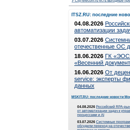
У CityTelecom.ru есть выгодные п
ITSZ.RU: последние нов
04.08.2026
Российск
автоматизации зада
03.07.2026
Системны
отечественные ОС д
18.06.2026
ГК «ЭОС»
«Весенний документ
16.06.2026
От децен
service: эксперты 
данных
MSKIT.RU: последние новости Мо
04.08.2026
Российский RPA-рын
от автоматизации задач к упр
процессами и AI
03.07.2026
Системные програ
обсудили переход на отечеств