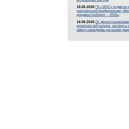
встроенных систем
18.06.2026
ГК «ЭОС» подвела и
партнерской конференции «Ве
документооборот – 2026»
16.06.2026
От децентрализован
governed self-service: эксперт
смену парадигмы на рынке дан