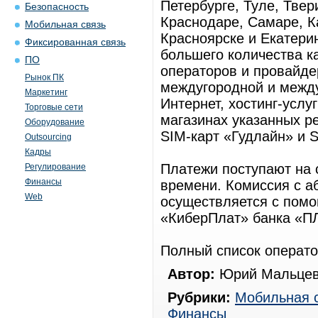
Петербурге, Туле, Твер
Безопасность
Краснодаре, Самаре, К
Мобильная связь
Красноярске и Екатери
Фиксированная связь
большего количества к
ПО
операторов и провайде
Рынок ПК
междугородной и между
Маркетинг
Интернет, хостинг-услуг
Торговые сети
магазинах указанных р
Оборудование
SIM-карт «Гудлайн» и 
Outsourcing
Кадры
Платежи поступают на 
Регулирование
Финансы
времени. Комиссия с а
Web
осуществляется с пом
«КиберПлат» банка «П
Полный список операто
Автор:
Юрий Мальцев
Рубрики:
Мобильная 
Финансы