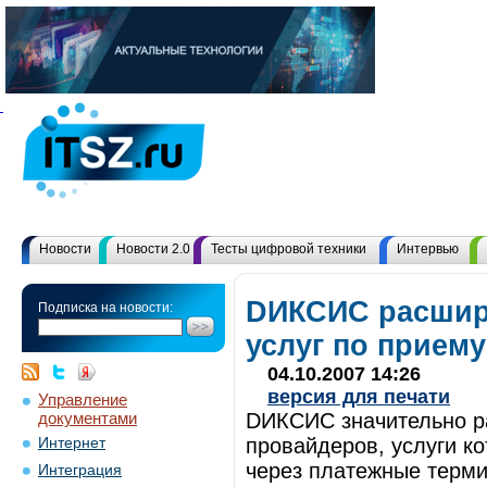
Новости
Новости 2.0
Тесты цифровой техники
Интервью
DИКСИС расшир
Подписка на новости:
услуг по прием
04.10.2007 14:26
версия для печати
Управление
документами
DИКСИС значительно ра
провайдеров, услуги ко
Интернет
через платежные терми
Интеграция