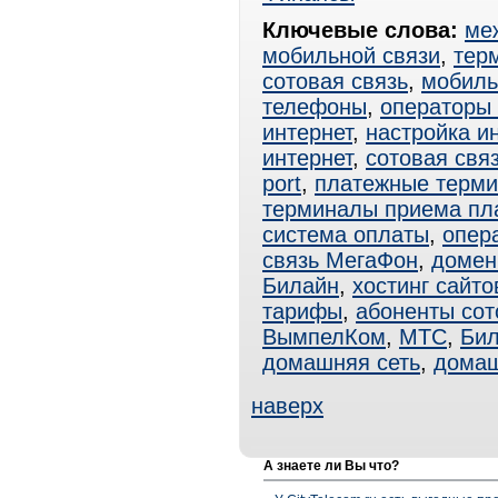
Ключевые слова:
ме
мобильной связи
,
тер
сотовая связь
,
мобиль
телефоны
,
операторы 
интернет
,
настройка и
интернет
,
сотовая свя
port
,
платежные терм
терминалы приема пл
система оплаты
,
опер
связь МегаФон
,
домен
Билайн
,
хостинг сайто
тарифы
,
абоненты сот
ВымпелКом
,
МТС
,
Бил
домашняя сеть
,
домаш
наверх
А знаете ли Вы что?