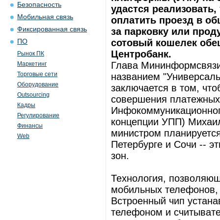
Безопасность
удастся реализовать
Мобильная связь
оплатить проезд в об
Фиксированная связь
за парковку или прод
сотовый кошелек обе
ПО
Центробанк.
Рынок ПК
Глава Мининформсвязи
Маркетинг
Торговые сети
названием "Универсаль
Оборудование
заключается в том, чт
Outsourcing
совершения платежных 
Кадры
Инфокоммуникационного
Регулирование
концепции УПП) Михаил
Финансы
министром планируется
Web
Петербурге и Сочи -- э
зон.
Технология, позволяю
мобильных телефонов, 
Встроенный чип устана
телефоном и считывател