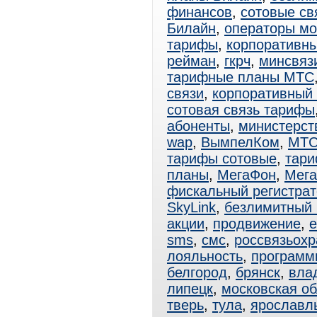
финансов
,
сотовые св
Билайн
,
операторы мо
тарифы
,
корпоративн
рейман
,
гкрч
,
минсвяз
тарифные планы МТС
связи
,
корпоративный
сотовая связь тарифы
абоненты
,
министерст
wap
,
ВымпелКом
,
МТ
тарифы сотовые
,
тар
планы
,
МегаФон
,
Мега
фискальный регистрат
SkyLink
,
безлимитный
акции
,
продвижение
,
e
sms
,
смс
,
россвязьохр
лояльность
,
программ
белгород
,
брянск
,
вла
липецк
,
московская об
тверь
,
тула
,
ярославл