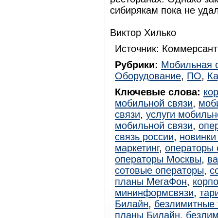
сибирякам пока не удал
Виктор Хилько
Источник: Коммерсант
Рубрики:
Мобильная 
Оборудование
,
ПО
,
К
Ключевые слова:
ко
мобильной связи
,
моб
связи
,
услуги мобильн
мобильной связи
,
опе
связь россии
,
новинки
маркетинг
,
операторы 
операторы Москвы
,
ва
сотовые операторы
,
с
планы МегаФон
,
корп
мининформсвязи
,
тар
Билайн
,
безлимитные
планы Билайн
,
безли