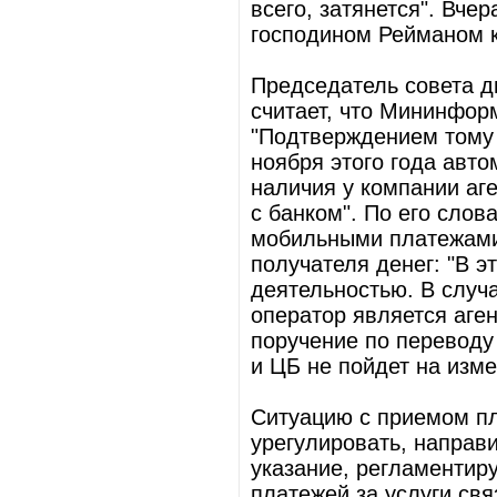
всего, затянется". Вче
господином Рейманом 
Председатель совета д
считает, что Мининфор
"Подтверждением тому
ноября этого года авт
наличия у компании аг
с банком". По его слов
мобильными платежами,
получателя денег: "В э
деятельностью. В случ
оператор является аген
поручение по переводу 
и ЦБ не пойдет на изме
Ситуацию с приемом пл
урегулировать, направ
указание, регламентир
платежей за услуги свя