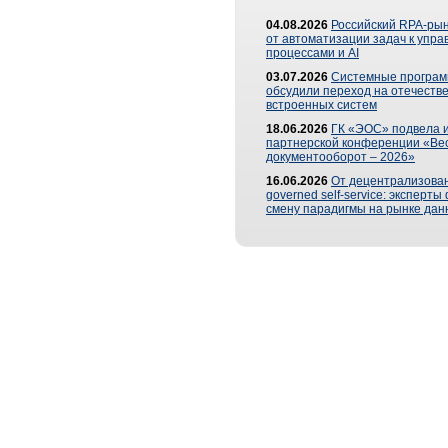
04.08.2026
Российский RPA-рын
от автоматизации задач к упр
процессами и AI
03.07.2026
Системные програ
обсудили переход на отечеств
встроенных систем
18.06.2026
ГК «ЭОС» подвела и
партнерской конференции «Ве
документооборот – 2026»
16.06.2026
От децентрализован
governed self-service: эксперт
смену парадигмы на рынке дан