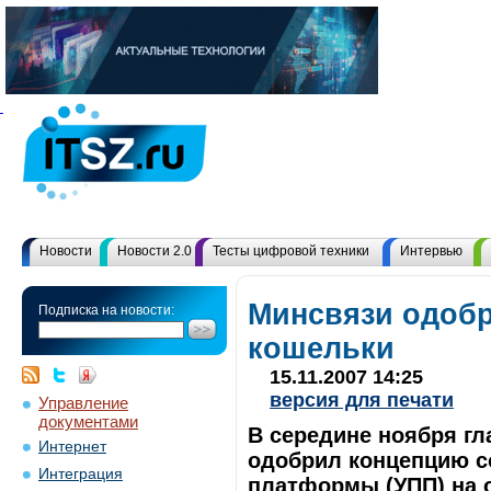
Новости
Новости 2.0
Тесты цифровой техники
Интервью
Минсвязи одоб
Подписка на новости:
кошельки
15.11.2007 14:25
версия для печати
Управление
документами
В середине ноября г
Интернет
одобрил концепцию с
Интеграция
платформы (УПП) на о